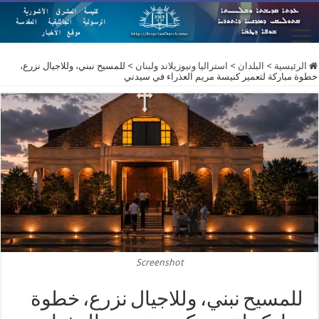
الرئيسية
>
البلدان
>
استراليا ونيوزيلاند ولبنان
>
للمسيح نبني، وللاجيال نزرع،
خطوة مباركة لتعمير كنيسة مريم العذراء في سيدني
Screenshot
للمسيح نبني، وللاجيال نزرع، خطوة