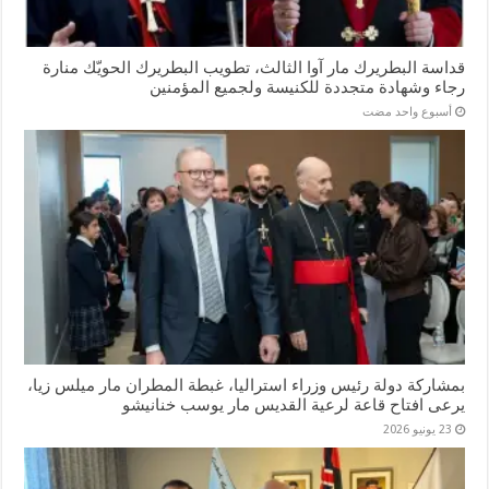
قداسة البطريرك مار آوا الثالث، تطويب البطريرك الحويّك منارة
رجاء وشهادة متجددة للكنيسة ولجميع المؤمنين
‏أسبوع واحد مضت
بمشاركة دولة رئيس وزراء استراليا، غبطة المطران مار ميلس زيا،
يرعى افتاح قاعة لرعية القديس مار يوسب خنانيشو
23 يونيو 2026