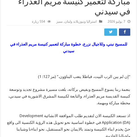
مباركة لتعمير كنيسة مريم العذراء
في سيدني
7 يوليو 2026
استراليا ونيوزيلاند ولبنان
,
مميز
554 زيارة
للمسيح نبني، وللاجيال نزرع، خطوة مباركة لتعمير كنيسة مريم العذراء في
سيدني
“إن لم يبن الرب البيت، فباطلا يتعب البناؤون.” (مز 127: 1)
بنعمة ربنا يسوع المسيح وبفيض بركاته، بلغت مسيرة مشروع تجديد وتوسعة
كنيسة القديسة مريم العذراء، والتابعة لكنيسة المشرق الاشورية في سيدني،
محطة مباركة ومهمة.
اذ تستعد الكنيسة الان لتقديم طلب الموافقة الانشائية Development
Application (DA) في خطوة اساسية نحو تحويل هذه الرؤية الكنسية الى واقع
حيّ يخدم ابناء الكنيسة وتمتد بالايمان نحو المستقبل، نحو ابناءنا وشبابنا
واجيالنا القادمة.