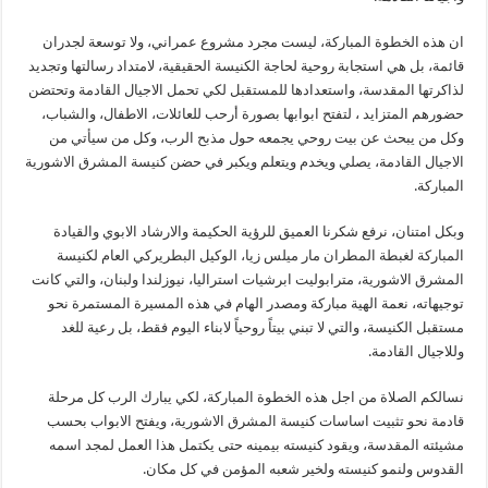
ان هذه الخطوة المباركة، ليست مجرد مشروع عمراني، ولا توسعة لجدران
قائمة، بل هي استجابة روحية لحاجة الكنيسة الحقيقية، لامتداد رسالتها وتجديد
لذاكرتها المقدسة، واستعدادها للمستقبل لكي تحمل الاجيال القادمة وتحتضن
حضورهم المتزايد ، لتفتح ابوابها بصورة أرحب للعائلات، الاطفال، والشباب،
وكل من يبحث عن بيت روحي يجمعه حول مذبح الرب، وكل من سيأتي من
الاجيال القادمة، يصلي ويخدم ويتعلم ويكبر في حضن كنيسة المشرق الاشورية
المباركة.
وبكل امتنان، نرفع شكرنا العميق للرؤية الحكيمة والارشاد الابوي والقيادة
المباركة لغبطة المطران مار ميلس زيا، الوكيل البطريركي العام لكنيسة
المشرق الاشورية، مترابوليت ابرشيات استراليا، نيوزلندا ولبنان، والتي كانت
توجيهاته، نعمة الهية مباركة ومصدر الهام في هذه المسيرة المستمرة نحو
مستقبل الكنيسة، والتي لا تبني بيتاً روحياً لابناء اليوم فقط، بل رعية للغد
وللاجيال القادمة.
نسالكم الصلاة من اجل هذه الخطوة المباركة، لكي يبارك الرب كل مرحلة
قادمة نحو تثبيت اساسات كنيسة المشرق الاشورية، ويفتح الابواب بحسب
مشيئته المقدسة، ويقود كنيسته بيمينه حتى يكتمل هذا العمل لمجد اسمه
القدوس ولنمو كنيسته ولخير شعبه المؤمن في كل مكان.