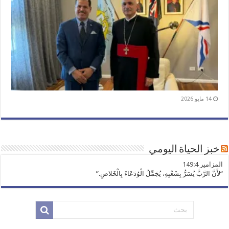
14 مايو 2026
خبز الحياة اليومي
ﺍﻟﻤﺰﺍﻣﻴﺮ 149:4
“لأَنَّ الرَّبَّ يُسَرُّ بِشَعْبِهِ، يُجَمِّلُ الْوُدَعَاءَ بِالْخَلاصِ.”