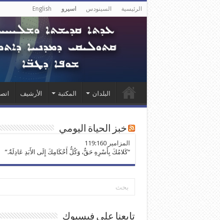
الرئيسية
السينودس
اسيرو
English
البلدان
المكتبة
الأرشيف
اتصل
خبز الحياة اليومي
ﺍﻟﻤﺰﺍﻣﻴﺮ 119:160
“كَلامُكَ بِأَسْرِهِ حَقٌّ، وَكُلُّ أَحْكَامِكَ إِلَى الأَبَدِ عَادِلَةٌ.”
تابعنا على فيسبوك