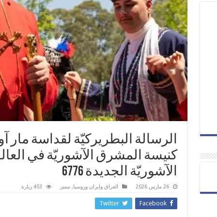
الرسالة البطريركيّة لقداسة مار آو
كنيسة المشرق الآشوريّة في العال
الآشوريّة الجديدة 6776
26 مارس 2026
العراق وايران وروسيا
,
مميز
453 زيارة
Twitter
Facebook