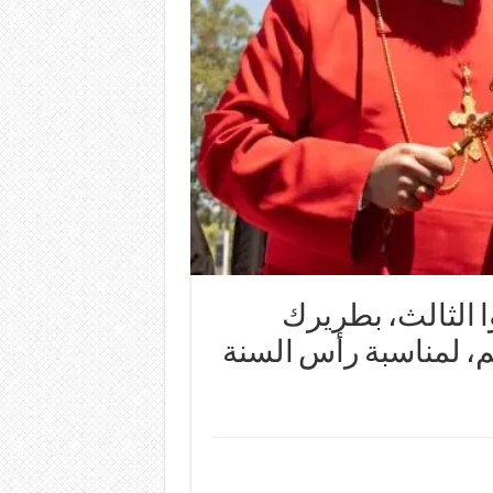
ا الثالث، بطريرك
م، لمناسبة رأس السنة