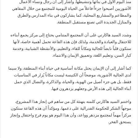
منذ اليوم الأول في بنائها وتنشيطها. وأشار إلى أن رجال ونساء الأعمال
الآشوريين أصبحوا جزءاً فاعلاً من الحياة اليومية للمجتمع من خلال المقاهي
والمطاعم والمشاريع المحلية، كما يشاركون في بناء المدارس والطرق
والمنازل الجديدة التي تصنع مستقبل المنطقة.
وشدد السيد هاكارتي على أن المجتمع المتنامي يحتاج إلى مركز يجمع أبناءه
للاحتفال والعبادة والخدمة، ولذلك فإن هذه القاعة تحمل أهمية خاصة، لأنها
ستكون قلباً نابضاً للجالية ومكاناً للقاء، والتعليم، والأنشطة الشبابية، وخدمة
كبار السن، وتعليم اللغة، وتعميق الإيمان والانتماء.
كما أشار إلى أن الإيمان يحتل مكانة أساسية في حياة أبناء المنطقة، ولا سيما
لدى الجالية الآشورية، موضحاً أن الكنيسة ليست مكاناً يُزار في المناسبات
فقط، بل هي جزء أصيل من الهوية، والحياة، والذاكرة، والنضال الذي حمل
أبناء الجالية إلى هذه الأرض وجعلهم يزدهرون فيها.
واختتم السيد هاكارتي كلمته بتهنئة كل من ساهم في إنجاز هذا المشروع،
موجهاً الشكر للحكومة الفدرالية على دعمها، ومؤكداً أن هذه القاعة ستكون
مركزاً مهماً لمجتمع مزدهر وواعد، وأن هذا اليوم هو يوم فرح واحتفال وإنجاز
يستحق الفخر.