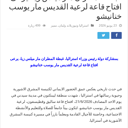
افتاح قاعة لرعية القديس مار يوسب
خنانيشو
23 يونيو 2026
استراليا ونيوزيلاند ولبنان
,
مميز
499 زيارة
بمشاركة دولة رئيس وزراء استراليا، غبطة المطران مار ميلس زيا، يرعى
افتاح قاعة لرعية القديس مار يوسب خنانيشو
في حدث تاريخي يعكس عمق الحضور الايماني لكنيسة المشرق الاشورية
وحيوية رسالتها في استراليا ، شهدت منطقة ليبنكتون في مدينة سيدني في
يوم الاحد المصادف 21/6/2026، افتتاح قاعة ساليق وقطيسفون، لرعية
القديس مار يوسب خنانيشو، لتكون بيتاً جامعاً للصلاة وللتعليم والأنشطة
الاجتماعية، وحاضنة للأجيال القادمة ومعلماً بارزاً في مسيرة كنيسة المشرق
الآشورية في أستراليا.