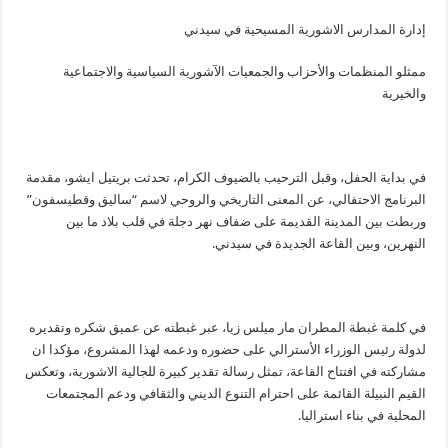
إدارة المدارس الاشورية المسيحية في سيدني
ممثلو المنظمات والأحزاب والجمعيات الآشورية السياسية والاجتماعية
والخيرية
في بداية الحفل، وقبل الترحيب بالضيوف الكرام، تحدثت بريتيل ايشو، مقدمة
البرنامج الاحتفالي، عن المعنى التاريخي والروحي لاسم “ساليق وقطيسفون”
وربطت بين المدينة القديمة على ضفاف نهر دجلة في قلب بلاد ما بين
النهرين، وبين القاعة الجديدة في سيدني.
في كلمة غبطة المطران مار ميلس زيا، عبر غبطته عن عميق شكره وتقديره
لدولة رئيس الوزراء الأسترالي على حضوره ودعمه لهذا المشروع، مؤكدا ان
مشاركته في افتتاح القاعة، تمثل رسالة تقدير كبيرة للجالية الاشورية، وتعكس
القيم النبيلة القائمة على احترام التنوع الديني والثقافي ودعم المجتمعات
المحلية في بناء استراليا.