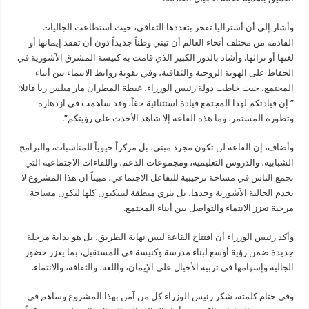
وأشار إلى أن أستراليا تفخر بتعددها الثقافي، حيث استطاعت الجاليات
القادمة من مختلف أنحاء العالم أن تبني وطناً جديداً دون أن تفقد إيمانها أو
لغتها أو تراثها. وأشاد بالدور الكبير الذي قامت به كنيسة المشرق الآشورية في
الحفاظ على الهوية الروحية والثقافية، وفي تقوية روابط الانتماء بين أبناء
المجتمع، حيث خاطب دولة رئيس الوزراء، غبطة المطران مار ميلس زيا قائلا:
” إن قيادتكم لهذا المجتمع قيادة استثنائية حقاً، وقد ساهمت في ازدهاره
وتطوره المستمر، وما هذه القاعة إلا شاهد الأحدث على رؤيتكم”.
وأضاف، إن القاعة لن تكون مجرد مبنى، بل مركزاً حيوياً للمناسبات، والبرامج
الشبابية، والدروس التعليمية، ومجموعات الدعم، واللقاءات الاجتماعية التي
تجمع الناس في مساحة ترحيبية للتفاعل الاجتماعي، مبيناً ان هذا المشروع لا
يخدم الجالية الآشورية وحدها، بل يثري منطقة ليبنكتون كلها لتكون مساحة
مرحبة تعزز الانتماء والتواصل بين أبناء المجتمع.
وأكد رئيس الوزراء أن افتتاح القاعة ليس نهاية الطريق، بل هو بداية مرحلة
جديدة ضمن رؤية أوسع لبناء مدرسة وكنيسة في المستقبل، بما يعزز حضور
الجالية وإسهامها في تربية الأجيال على الإيمان، واللغة، والثقافة، والانتماء.
وفي ختام كلمته، شكر رئيس الوزراء كل من آمن بهذا المشروع وساهم في