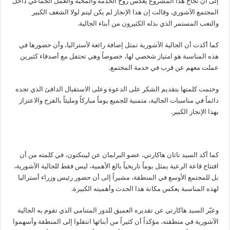
إلى أن نجاح هذا المشروع يعكس روح الخدمة والمحبة والعمل الجماعي داخل
المجتمع الآشوري. وقالت إن هذا الإنجاز لم يكن ليتم لولا الشغف الكبير
والتعب المستمر الذي بذله الكثيرون من أبناء الجالية.
كما أكدت أن الجالية الآشورية تمثل إضافة رائعة لأستراليا، وأن حضورها في
هذه المناسبة هو امتياز شخصي لها، خصوصاً وهي تحتفل مع أصدقاء كثيرين
عملت معهم عن قرب في خدمة المجتمع.
وختمت كلمتها بتقديم الشكر على الدعوة وعلى الاستقبال الدافئ الذي تجده
دائماً في مناسبات الجالية، متمنية للجميع يوماً مباركاً ومليئاً بالفرح والاعتزاز
بهذا الإنجاز الكبير.
كما أكد السيد ناثان هاكارتي، عضو البرلمان عن ليبنكتون، في كلمته من أن
افتتاح قاعة الرعية يمثل يوماً تاريخياً بالغ الأهمية، ليس فقط للجالية الآشورية،
بل للمجتمع الأوسع في المنطقة، مشيراً إلى أن حضور رئيس وزراء أستراليا
لهذه المناسبة يعكس مكانة هذا الحدث وأهميته الكبيرة.
وعبّر السيد هاكارتي عن تقديره العميق للدور المتنامي الذي تقوم به الجالية
الآشورية في منطقته، مؤكداً أن كثيراً من أبنائها انتقلوا إلى المنطقة وأسهموا