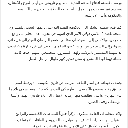
ووصف غبطته افتتاح القاعة الجديدة بانه يوم تاريخي من أيام الفرح والامتنان،
ويجسد ثمر سنوات من العمل، التخطيط، الصلاة والتعاون بين الكنيسة
والحكومة وأبناء الابرشية.
كما قدم غبطته الشكر الى الحكومة الفيدرالية على دعمها السخي للمشروع
بمنحة بلغت 5 ملايين دولار، الامر الذي اسهم في تحويل هذا الحلم الى واقع
ملموس، وبالأخص إلى السيدة آن ستانلي، عضو البرلمان الفيدرالي عن دائرة
ويروا، وإلى السيد كريس بوين، عضو البرلمان الفيدرالي عن دائرة مكماهون،
لدعمهما المستمر للابرشية ولهذا المشروع المجتمعي المهم، حيث كانت
مساندتهما لهذا المشروع، محل تقدير كبير طوال مراحل العمل.
وتحدث غبطته عن اسم القاعة العريقة في تاريخ الكنيسة، اذ يرتبط اسم
ساليق وقطيسفون بالكرسي البطريركي القديم لكنيسة المشرق في بلاد ما
بين النهرين، والتي انطلقت منها رسالة الايمان الى بلاد فارس، الهند، وآسيا
الوسطى وحتى الصين.
واكد غبطته ان القاعة ستكون مركزاً حيوياً للنشاطات الكنسية، والبرامج
الشبابية، والفعاليات الثقافية، والمبادرات الخيرية، واللقاءات الاجتماعية،
لتكون بيتاً يجمع الأجيال على الإيمان واللغة والتراث والخدمة.