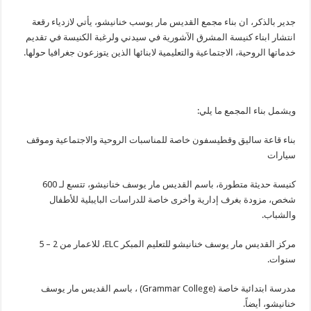
جدير بالذكر، ان بناء مجمع القديس مار يوسب خنانيشو، يأتي لازدياء رقعة
انتشار ابناء كنيسة المشرق الآشورية في سيدني ولرغبة الكنيسة في تقديم
خدماتها الروحية، الاجتماعية والتعليمية لابنائها الذين يتوزعون جغرافيا حولها.
ويشمل بناء المجمع ما يلي:
بناء قاعة ساليق وقطيسفون خاصة للمناسبات الروحية والاجتماعية وموقف
سيارات
كنيسة حديثة متطورة، باسم القديس مار يوسف خنانيشو، تتسع لـ 600
شخص، مزودة بغرف إدارية وأخرى خاصة للدراسات البايبلية للأطفال
والشباب.
مركز القديس مار يوسف خنانيشو للتعليم المبكر ELC، للاعمار من 2 – 5
سنوات.
مدرسة ابتدائية خاصة (Grammar College) ، باسم القديس مار يوسف
خنانيشو، أيضاً.