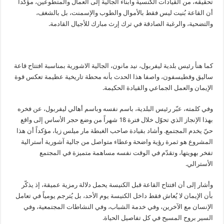
تحقيقه، من القيادات الكنسية وأبناء الجالية إلى العمال والمتطوعين، مؤكداً
أن القاعة بُنيت ليس فقط بالأموال والطوب والإسمنت، بل بالشغف،
والتضحية، والرغبة الصادقة في ترك إرث مبارك للأجيال القادمة.
كما هنأ رئيس بلدية ليفربول، نيد مانون، الجالية الاشورية بمناسبة افتتاح قاعة
ساليق وقطيسفون، واصفا هذا الحدث بأنه محطة تاريخية عظيمة تعكس قوة
الإيمان والعمل الجماعي والقيادة الحكيمة.
وفي كلمته، عبّر رئيس البلدية، باسم نفسه وباسم أهالي ليفربول، عن فخره
بهذا الإنجاز الذي تحوّل خلال فترة 18 شهراً من وضع حجر الأساس إلى واقع
حيّ يخدم المجتمع. وأشاد بقيادة صاحب الغبطة مار ميلس زيا، مؤكداً أن هذا
المشروع هو ثمرة رؤية واضحة وعطاء متواصل من جالية آشورية أسترالية
تفخر بهويتها، وتقدّم في الوقت نفسه مساهمة متميزة في المجتمع
الأسترالي.
وأشار إلى أن افتتاح القاعة قبل الكنيسة يحمل دلالة رمزية عميقة، إذ يذكّر
بأن الإيمان لا يُعاش فقط داخل الكنيسة يوم الأحد، بل يُترجم يومياً في تعامل
الإنسان مع الآخرين، وفي خدمة الشباب، وفي النشاطات المجتمعية، وفي
السير بروح المسيح في كل تفاصيل الحياة.