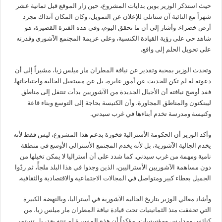
حيث استذكر الوزير بوين بدايات المشروع، حين زار الموقع قبل ثمانية عشر
شهراً مع النائبة آن ستانلي للإعلان عن التمويل، وكان المكان آنذاك مجرد
أرض خضراء. وأشار إلى أن ما تحقق اليوم، وفي هذه الفترة القصيرة، هو
شاهد حي على رؤية القيادة الكنسية، وعلى عزيمة المجتمع الآشوري وقدرته
على تحويل الحلم إلى واقع.
وتحدث الوزير بمحبة وتقدير عن نيافة المطران مار ميلس زيا، مشيراً إلى أن
دعوته له لم تكن للحديث عن أمور عابرة، بل عن مستقبل الجالية واحتياجاتها.
فقد أوضح نيافته أن الأجيال الجديدة من الآشوريين بدأت تنتقل إلى مناطق
ليبنكتون والمناطق المجاورة، وأن الكنيسة بحاجة إلى التوسع وبناء قاعة
وكنيسة ومدرسة تخدم أبناءها في غرب سيدني.
وأكد الوزير أن الحكومة الأسترالية فخورة بدعم هذا المشروع، ليس فقط لأنه
يخدم الجالية الآشورية، بل لأنه يخدم المجتمع الأسترالي الأوسع في منطقة
نامية ومهمة من غرب سيدني. كما شدد على أن أستراليا لا يمكن تخيلها من
دون مساهمة الآشوريين الأستراليين، الذين وجدوا في هذا البلد ملجأً، ثم ردّوا
الجميل بعطاء كبير ومتواصل في المجالات الاجتماعية والاقتصادية والثقافية.
وأشاد معالي الوزير بتاريخ الجالية الآشورية في أستراليا، وبالنهضة الكبيرة
التي تحققت منذ الثمانينيات تحت قيادة نيافة المطران مار ميلس زيا، من
كنائس ومدارس ومؤسسات، مؤكداً أن هذه المسيرة لم تنتهِ بعد، بل تستمر