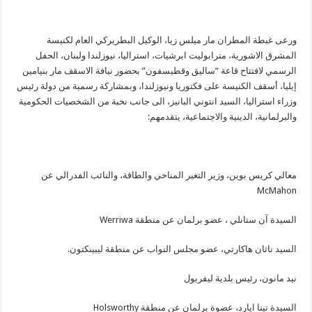
ورعى غبطة المطران مار ميلس زيا، الوكيل البطريركي العام لكنيسة
المشرق الاشورية، مترابوليت ابرشيات، استراليا، نيوزلندا ولبنان، الحفل
الرسمي لافتتاح قاعة “ساليق وقطيسفون” بحضور نيافة الاسقف مار بنيامين
إيليا، أسقف الكنيسة على فكتوريا ونيوزلندا، وبمشاركة رسمية من دولة رئيس
وزراء استراليا، السيد انتوني البانيز، الى جانب نخبة من الشخصيات الحكومية
والبرلمانية، الدينية والاجتماعية، يتقدمهم:
معالي كريس بوين، وزير التغير المناخي والطاقة، والنائب الفدرالي عن
McMahon
السيدة آن ستانلي ، عضو برلمان عن منطقة Werriwa
السيد ناثان هاكارتي، عضو مجلس النواب عن منطقة ليبينكتون.
نيد مانون، رئيس بلدية ليفربول
السيدة تينا ايارد، عضوة برلمان عن منطقة Holsworthy