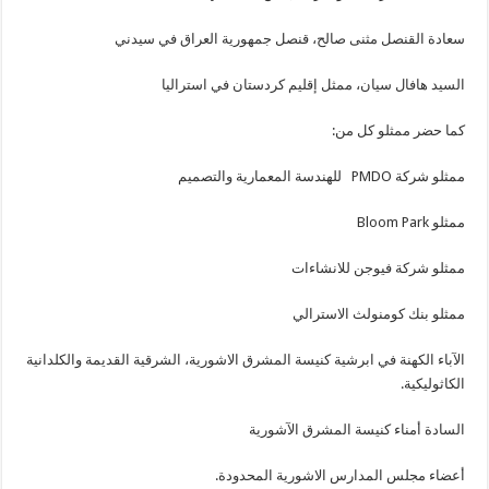
سعادة القنصل مثنى صالح، قنصل جمهورية العراق في سيدني
السيد هافال سيان، ممثل إقليم كردستان في استراليا
كما حضر ممثلو كل من:
ممثلو شركة PMDO للهندسة المعمارية والتصميم
ممثلو Bloom Park
ممثلو شركة فيوجن للانشاءات
ممثلو بنك كومنولث الاسترالي
الآباء الكهنة في ابرشية كنيسة المشرق الاشورية، الشرقية القديمة والكلدانية
الكاثوليكية.
السادة أمناء كنيسة المشرق الآشورية
أعضاء مجلس المدارس الاشورية المحدودة.