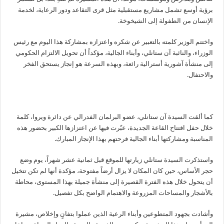
برؤية أوسع تشمل مشاريع مستقبلية مثل قرى التقاعد ودور الرعاية، لخدمة
الإنسان من الطفولة إلى الشيخوخة.
واختتم الوزير كلمته بالتعبير عن شكره واعتزازه بمشاركة هذا اليوم مع رئيس
الوزراء، والنائبة آن ستانلي، وأبناء الجالية، مؤكداً أن تحويل الالتزام الحكومي
إلى منشأة آشورية أسترالية رائعة، وبهذه السرعة هو إنجاز يستحق الفخر
والاحتفال.
كما ألقت السيدة آن ستانلي، عضو البرلمان الفدرالي عن دائرة ويروا، كلمة
خلال حفل افتتاح القاعة الجديدة، عبّرت فيها عن اعتزازها الكبير بحضور هذه
المناسبة ومشاركتها أبناء الجالية فرحتهم بهذا الإنجاز المبارك.
واستذكرت السيدة ستانلي زيارتها للموقع قبل ثمانية عشر شهراً، يوم وضع
حجر الأساس، حين كان المكان لا يزال أرضاً مفتوحة، مؤكدة أنها لم تكن تتخيل
أن يتحول خلال هذه الفترة القصيرة إلى منشأة جميلة بهذا المستوى، محاطة
بالأشجار والمساحات المزروعة والاهتمام الواضح بكل تفصيل.
وأشادت بجهود المتطوعين وأبناء الرعية الذين عملوا بتفانٍ وإخلاص، مشيرة