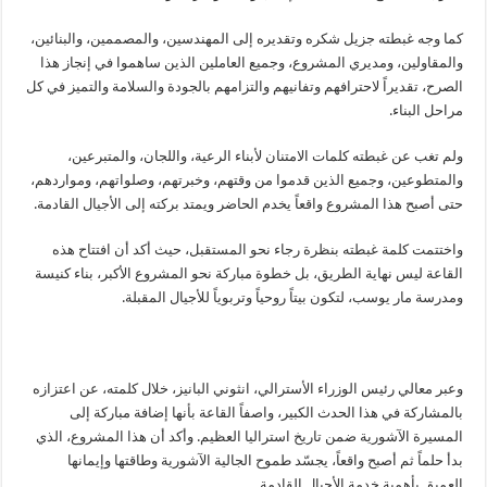
كما وجه غبطته جزيل شكره وتقديره إلى المهندسين، والمصممين، والبنائين،
والمقاولين، ومديري المشروع، وجميع العاملين الذين ساهموا في إنجاز هذا
الصرح، تقديراً لاحترافهم وتفانيهم والتزامهم بالجودة والسلامة والتميز في كل
مراحل البناء.
ولم تغب عن غبطته كلمات الامتنان لأبناء الرعية، واللجان، والمتبرعين،
والمتطوعين، وجميع الذين قدموا من وقتهم، وخبرتهم، وصلواتهم، ومواردهم،
حتى أصبح هذا المشروع واقعاً يخدم الحاضر ويمتد بركته إلى الأجيال القادمة.
واختتمت كلمة غبطته بنظرة رجاء نحو المستقبل، حيث أكد أن افتتاح هذه
القاعة ليس نهاية الطريق، بل خطوة مباركة نحو المشروع الأكبر، بناء كنيسة
ومدرسة مار يوسب، لتكون بيتاً روحياً وتربوياً للأجيال المقبلة.
وعبر معالي رئيس الوزراء الأسترالي، انثوني البانيز، خلال كلمته، عن اعتزازه
بالمشاركة في هذا الحدث الكبير، واصفاً القاعة بأنها إضافة مباركة إلى
المسيرة الآشورية ضمن تاريخ استراليا العظيم. وأكد أن هذا المشروع، الذي
بدأ حلماً ثم أصبح واقعاً، يجسّد طموح الجالية الآشورية وطاقتها وإيمانها
العميق بأهمية خدمة الأجيال القادمة.