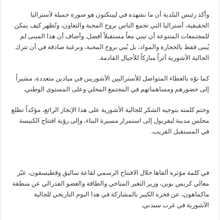
وأكد رئيس البلدية أن ما نشهده في ليبنكتون هو صورة جميلة لأستراليا
الحقيقية، أستراليا التي تجمع الناس بروح المحبة والتعاون، وتُظهر كيف يمكن
للمجتمعات المتنوعة أن تبني معاً مستقبلاً أفضل. وأضاف أن هذا المبنى لم
يُبنى فقط بالحجارة والمواد، بل بُني بروح المحبة، وبرغبة صادقة في أن تترك
الجالية الآشورية أثراً مباركاً للأجيال القادمة.
كما نوّه بالعطاء المتواصل للأستراليين الآشوريين في ميادين متعددة، مشيراً
إلى حضورهم ومساهماتهم في المجتمع المحلي وعلى المستوى الوطني.
وختم كلمته بتوجيه الشكر للجالية الآشورية على هذا الإنجاز الرائع، مؤكداً تطلع
مجلس مدينة ليفربول إلى استمرار مسيرة البناء، وإلى رؤية افتتاح الكنيسة
في المستقبل القريب.
في كلمة مؤثرة ألقاها خلال الافتتاح الرسمي لقاعة ساليق وقطيسفون، عبّر
معالي كريس بوين، وزير التغير المناخي والطاقة والعضو الفدرالي عن منطقة
ماكماهون، عن فخره الكبير بالمشاركة في هذا اليوم التاريخي للجالية
الآشورية في غرب سيدني.