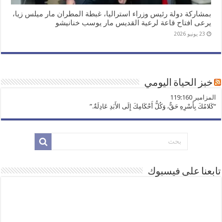
بمشاركة دولة رئيس وزراء استراليا، غبطة المطران مار ميلس زيا،
يرعى افتاح قاعة لرعية القديس مار يوسب خنانيشو
23 يونيو 2026
خبز الحياة اليومي
ﺍﻟﻤﺰﺍﻣﻴﺮ 119:160
“كَلامُكَ بِأَسْرِهِ حَقٌّ، وَكُلُّ أَحْكَامِكَ إِلَى الأَبَدِ عَادِلَةٌ.”
تابعنا على فيسبوك