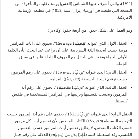
(1911)، والتي أشرف عليها الشماس (القس) يوسف قليتا، والمأخوذة من
النسخة التي طبعت في أورميا- إيران، سنة (1852) في مطبعة الإرسالية
الأمريكية.
وتم العمل على شكل جدول من أربعة حقول وكالاتي:
الحقل الاول: الذي عنوانه “ܦܹܬ݂ܓ݂ܵܡܸ̈ܐ ܕܡܲܙܡܘܿܪܵܐ”، يحتوي على آيات المزامير
مرتبة حسب أبجدية اللغة السريانية، على أن يراعى عند البحث، بأن الكلمة
الأولى للجملة وضعت في الحقل مع الحروف الداخلة عليها في سياق
الجملة.
الحقل الثاني: الذي عنوانه “ܡܹܢܝܵܢܵܐ ܕܡܲܙܡܘܿܪܵܐ”، يحتوي على رقم المزمور،
حسب ترقيم نسخة البسيطة (ܦܫܝܼܛܬܵܐ) للمزامير.
الحقل الثالث: الذي عنوانه “ܡܹܢܝܵܢܵܐ ܕܦܹܬ݂ܓ݂ܵܡܵܐ”، يحتوي على رقم أية
المزمور، وبحسب تقسيمها وترتيبها في المزامير المستخدمة في طقس
كنيستنا.
الحقل الرابع: الذي عنوانه “ܡܹܢܝܵܢܵܐ ܕܐܵܬ݂ܵܐ”، يحتوي على رقم أية المزمور حسب
الترجمة البسيطة (ܦܫܝܼܛܬܵܐ) للكتاب المقدس. لأن تقسيم آيات كل مزمور
حسب الكتاب المقدس، لا يطابق تقسيم آيات المزامير حسب التقسيم
الكنسي. وقد استعملنا كلمة (ܐܵܬ݂ܵܐ) بدل من (ܦܹܬ݂ܓ݂ܵܡܵܐ) للدلالة على رقم جمل