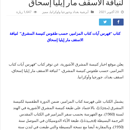
لنيافة الاسقف مار إيليا إسحاق
20 أكتوبر 2021
أبرشية بغداد وجورجيا واوكرانيا
,
مميز
1,647 زيارة
كتاب “فهرس آيات كتاب المزامير، حسب طقوس كنيسة المشرق”
لنيافة
الاسقف مار إيليا إسحاق
يعلن موقع اخبار كنيسة المشرق الآشورية، عن توفر كتاب “فهرس آيات كتاب
المزامير، حسب طقوس كنيسة المشرق، ” لنيافة الاسقف مار إيليا إسحاق،
اسقف بغداد، جورجيا وأوكرانيا.
يشمل الكتاب على فهرسة كتاب المزامير، ضمن الدورة الطقسية لكنيسة
المشرق (ܚܘܼܕܼܪܵܐ)، بالاعتماد على طبعة كنيسة المشرق الآشورية في الهند
لسنة (1960)، مع الفهرسة بحسب سفر المزامير في الكتاب المقدس
الترجمة البسيطة (ܦܫܝܼܛܬܵܐ)، طبعة الأباء الدومنيكان في الموصل سنة
(1950)، وبالمقارنة أيضا مع نسخة البسيطة والتي طبعت في لندن سنة