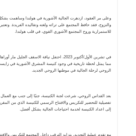
وعلى مر العقود، ازدهرت الجالية الآشورية في هولندا وساهمت بشكل 
والنزوح، فقد حافظ المجتمع على تراثه ولغته وتقاليده الفريدة. وتعتب
للاستمرارية وروح المجتمع الآشوري القوي، في قلب هولندا
.
في تشرين الأول/أكتوبر 2023، احتفل نيافة الاسقف ا
مما يمثل لحظة تاريخية في وجود كنيسة المشرق الآشورية في زاي
الروحي لرحلة الجالية في موطنها الروحي الجديد
.
بعد القداس الروحي، شرعت لجنة الكنيسة، جنبًا إلى جنب مع العما
إلى اعداد الكنيسة لخدمة احتياجات الجالية بشكل أفضل
.
مع تقدم عملية التجديد، يتزايد الترقب داخل المجتمع للتكريس والافت