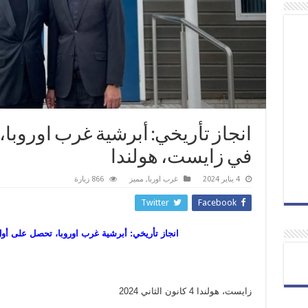
انجاز تأريخي: أبرشية غرب اوروبا
في زايست، هولندا
4 يناير 2024
غرب اوربا
,
مميز
866 زيارة
Twitter
Facebook
انجاز تأريخي: أبرشية غرب اوروبا، تحصل على أو
زايست، هولندا 4 كانون الثاني 2024