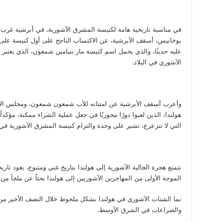
في مناسبة تاريخية هامة لكنيسة المشرق الآشورية، في أبرشية غرب او
يوخانيس، أسقف الأبرشية، عن الاكتساب الناجح على أول كنيسة على 
عليه حديثًا، والذي يحمل اسم كنيسة مار بنيامين شمعون، الذي يعتبر
الآشوري في البلاد
.
وأعرب أسقف الأبرشية عن امتنانه للأب شمعون شمعون، ومجلس الأمنا
هولندا، الذين لعبوا دورًا محوريًا في جعل عملية الشراء ممكنة، مؤك
التي لا تتزعزع، تشير على وحدة والتزام كنيسة المشرق الآشورية في
تتمتع هجرة الجالية الآشورية إلى هولندا بتاريخ غني ومتنوع، يعود ت
الموجة الأولى من المهاجرين الآشوريين إلى هولندا بحثاً عن ملجأ م
نما الشتات الآشوري في هولندا بشكل ملحوظ خلال النصف الأخير من
والصراعات في الشرق الأوسط
.