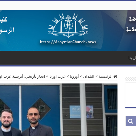
 بنا
الرئيسية
>
البلدان
>
أوروبا
>
غرب اوربا
>
انجاز تأريخي: أبرشية غرب ا