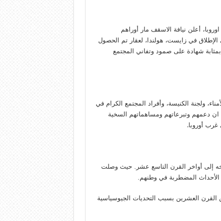
روبا، أعلن نيافة الاسقف مار أوراهم
الإطلاق في زايست، هولندا، لعقار تم الحصول
 بمثابة شهادة على صمود وتفاني المجتمع
ء، ولجنة الكنيسة، وأفراد المجتمع الكرام في
داً ان دعمهم وتبرعاتهم ومساهماتهم السخية
 غرب أوروبا
.
اريخه إلى أواخر القرن التاسع عشر. حيث وصلت
ن الأحداث المضطربة في وطنهم.
 القرن العشرين بسبب التحديات الجيوسياسية