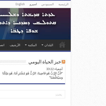
الرئيسية
السينودس
اسيرو
English
البلدان
المكتبة
الأرشيف
اتصل
خبز الحياة اليومي
ﺃﺷﻌﻴﺎء 33:22
“لأَنَّ الرَّبَّ هُوَ قَاضِينَا، الرَّبُّ هُوَ مُشْتَرِعُنَا، هُوَ مَلِكُنَا
وَسَيُخَلِّصُنَا”