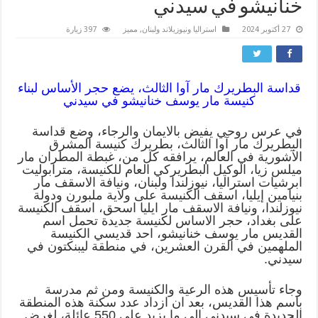
خنانيشو في سيدني
27 أكتوبر 2024
استراليا ونيوزيلاند ولبنان
,
مميز
397 زيارة
قداسة البطريرك مار آوا الثالث، يضع حجر الأساس لبناء
كنيسة مار يوسف خنانيشو في سيدني
في عرس روحي يفيض بالايمان والرجاء، وضع قداسة
البطريرك مار آوا الثالث، بطريرك كنيسة المشرق
الآشورية في العالم، يرافقه كل من، غبطة المطران مار
ميلس زيا، الوكيل البطريركي العام للكنيسة، مترابوليت
ابرشيات استراليا، نيوزلندا ولبنان، ونيافة الاسقف مار
بنيامين إيليا، اسقف الكنيسة على ولاية ملبورن ودولة
نيوزلندا، ونيافة الاسقف مار ايليا اسحق، اسقف الكنيسة
على بغداد، حجر الاساس لكنيسة جديدة تحمل اسم
القديس مار يوسف خنانيشو، احد قديسي الكنيسة
الملهمين في القرن العشرين، في منطقة ليبنكتون في
سيدني.
وجاء تأسيس هذه الرعية والكنيسة ومن ثم مدرسة
باسم هذا القديس، بعد ان ازداد عدد سكنة هذه المنطقة
الجديدة في سيدني الى ما يزيد على 550 عائلة، لغرض