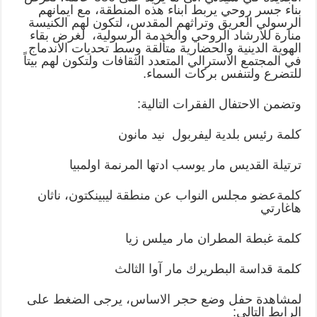
بناء جسر روحي يربط ابناء هذه المنطقة، مع ايمانهم
الرسولي العريق وتراثهم المقدس، لتكون لهم الكنيسة
منارة للارشاد الروحي والخدمة الرسولية، لغرض بقاء
الهوية الدينية والحضارية متألقة وسط تحديات الاندماج
في المجتمع الاسترالي المتعدد الثقافات ولتكون لهم بيتاً
للتضرع ولتنفس بركات السماء.
وتضمن الاحتفال الفقرات التالية:
كلمة رئيس بلدية ليفربول نيد مانون
ترتيلة القديس مار يوسب ادتها المرنمة اولمبيا
كلمةعضو مجلس النواب عن منطقة ليبينكتون، ناثان
هاغارتي
كلمة غبطة المطران مار ميلس زيا
كلمة قداسة البطريرك مار آوا الثالث
لمشاهدة حفل وضع حجر الاساس، يرجى الضغط على
الرابط التالي: