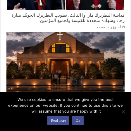
قداسة البطريرك مار آوا الثالث، تطويب البطريرك الحويّك منارة
رجاء وشهادة متجددة للكنيسة ولجميع المؤمنين
‏أسبوع واحد مضت
We use cookies to ensure that we give you the best
للمسيح نبني، وللاجيال نزرع، خطوة مباركة لتعمير كنيسة مريم
العذراء في سيدني
experience on our website. If you continue to use this site we
will assume that you are happy with it.
7 يوليو 2026
Read more
Ok