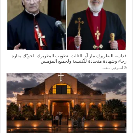
قداسة البطريرك مار آوا الثالث، تطويب البطريرك الحويّك منارة
رجاء وشهادة متجددة للكنيسة ولجميع المؤمنين
‏أسبوعين مضت