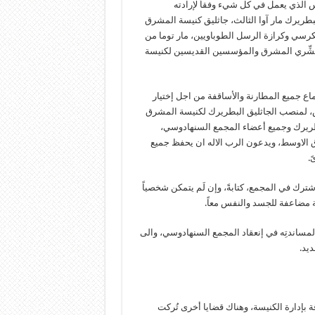
قُدس الذي يعمل في كل شيء وفقاً لإرادته
بطريرك مار آوا الثالث، جاثليق كنيسة المشرق
رسي وكرازة الرسل الطوباويين، مار توما من
بمُبشِّري المشرق والمؤسسين القديسين لكنيسة
ماع جميع المطارنة والأساقفة من اجل إختيار
س، لمنصب الجاثليق البطريرك لكنيسة المشرق
لبطريرك وجميع أعضاء المجمع السنهادوسي،
رق الاوسط، ويدعون الرب الاله ان يحفظ جميع
ً.
ترك في المجمع، كتابةً، وإن لَم يتمكن شخصياً
ة مضاعفة للجسد والنفس معاً.
لمساندتِه في إنعقاد المجمع السنهادوسي، والى
يد.
ة بإدارة الكنيسة، وهناك قضايا أخرى تُركت