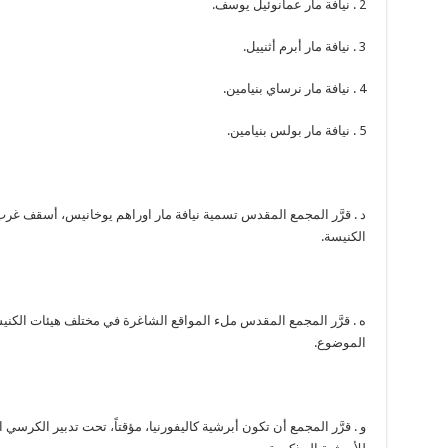
2 . نيافة مار عمانوئيل يوسف.
3 . نيافة مار أبرم أثنييل.
4 . نيافة مار نرساي بنيامين.
5 . نيافة مار بولس بنيامين.
د . قرَّر المجمع المقدس تسمية نيافة مار اوراهم يوخانيس، أسقف غرب
الكنيسة.
ه . قرَّر المجمع المقدس ملء المواقع الشاغرة في مختلف هيئات الكني
الموضوع.
و . قرَّر المجمع أن تكون أبرشية كاليفورنيا، مؤقتاً، تحت تدبير الكرسي 