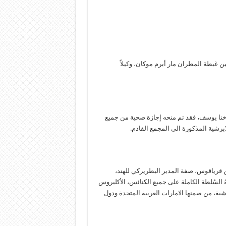
ن غبطة المطران مار أبرم موكان، وكيلاً
وخنا يوسف، فقد تم منحه إجازة صحية من جميع
برشية المذكورة الى المجمع القادم.
كين قرياقوس، صفة المدبر البطريركي للهند،
ُ السُلطة الكاملة على جميع الكنائس، الأكليروس
شية، من ضمنها الامارات العربية المتحدة ودول