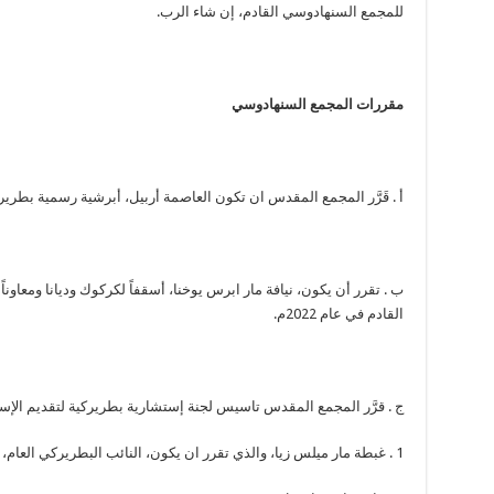
للمجمع السنهادوسي القادم، إن شاء الرب.
مقررات المجمع السنهادوسي
أ . قَرَّر المجمع المقدس ان تكون العاصمة أربيل، أبرشية رسمية بطرير
ب . تقرر أن يكون، نيافة مار ابرس يوخنا، أسقفاً لكركوك وديانا ومعاونا
القادم في عام 2022م.
ج . قرَّر المجمع المقدس تاسيس لجنة إستشارية بطريركية لتقديم الإست
1 . غبطة مار ميلس زيا، والذي تقرر ان يكون، النائب البطريركي العام، ورئيس اللجنة.