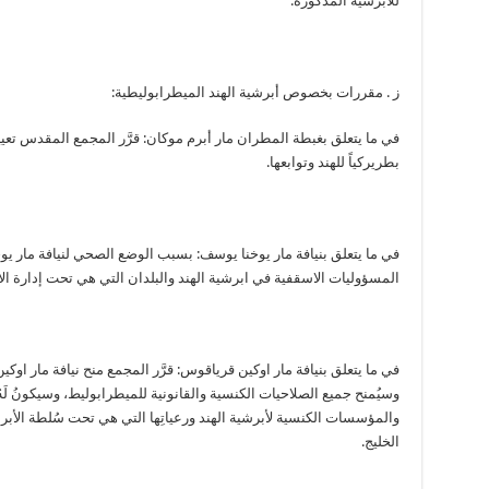
للأبرشية المذكورة.
ز . مقررات بخصوص أبرشية الهند الميطرابوليطية:
في ما يتعلق بغبطة المطران مار أبرم موكان: قرَّر المجمع المقدس تعيي
بطريركياً للهند وتوابعها.
في ما يتعلق بنيافة مار يوخنا يوسف: بسبب الوضع الصحي لنيافة مار ي
المسؤوليات الاسقفية في ابرشية الهند والبلدان التي هي تحت إدارة الا
في ما يتعلق بنيافة مار اوكين قرياقوس: قرَّر المجمع منح نيافة مار او
وسيُمنح جميع الصلاحيات الكنسية والقانونية للميطرابوليط، وسيكونُ لَه
والمؤسسات الكنسية لأبرشية الهند ورعياتِها التي هي تحت سُلطة الأبر
الخليج.