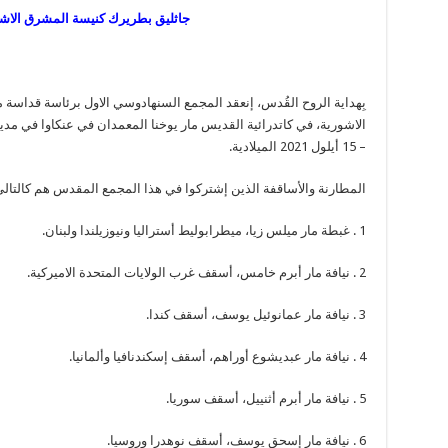
جاثليق بطريرك كنيسة المشرق الاشو
بِهداية الروح القُدس، إنعقد المجمع السنهادوسي الاول برئاسة قداسة 
– 15 أيلول 2021 الميلادية.
المطارنة والأساقفة الذين إشتركوا في هذا المجمع المقدس هم كالتالي
1 . غبطة مار ميلس زيا، ميطرابوليط أستراليا ونيوزيلندا ولبنان.
2 . نيافة مار أبرم خامس، أسقف غرب الولايات المتحدة الاميركية.
3 . نيافة مار عمانوئيل يوسف، أسقف كندا.
4 . نيافة مار عبديشوع أوراهم، أسقف إسكندنافيا وألمانيا.
5 . نيافة مار أبرم أثنييل، أسقف سوريا.
6 . نيافة مار إسحق يوسف، أسقف نوهدرا وروسيا.