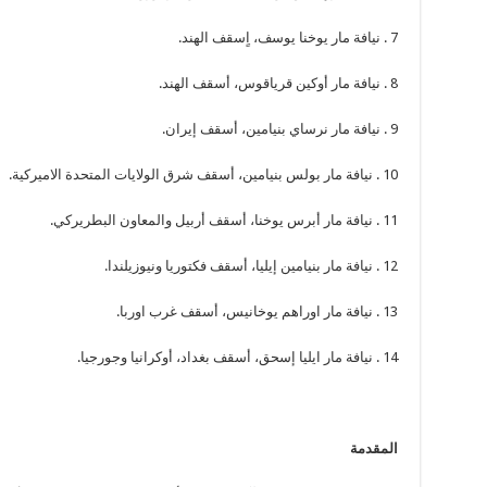
7 . نيافة مار يوخنا يوسف، اٍسقف الهند.
8 . نيافة مار أوكين قرياقوس، أسقف الهند.
9 . نيافة مار نرساي بنيامين، أسقف إيران.
10 . نيافة مار بولس بنيامين، أسقف شرق الولايات المتحدة الاميركية.
11 . نيافة مار أبرس يوخنا، أسقف أربيل والمعاون البطريركي.
12 . نيافة مار بنيامين إيليا، أسقف فكتوريا ونيوزيلندا.
13 . نيافة مار اوراهم يوخانيس، أسقف غرب اوربا.
14 . نيافة مار ايليا إسحق، أسقف بغداد، أوكرانيا وجورجيا.
المقدمة