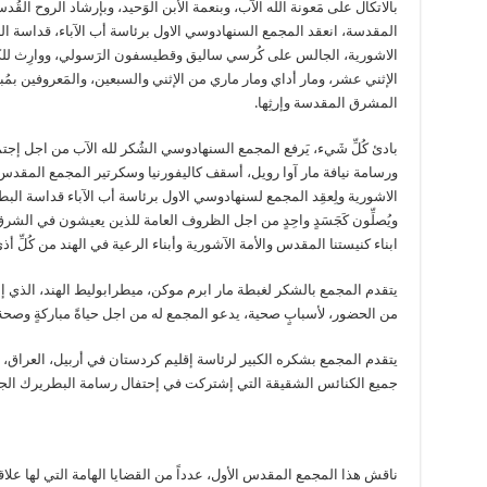
بالاتكال على مَعونة الله الآب، وبنعمة الأبن الوَحيد، وبإرشاد الروح ال
المقدسة، انعقد المجمع السنهادوسي الاول برئاسة أب الآباء، قداسة ال
الاشورية، الجالس على كُرسي ساليق وقطيسفون الرَسولي، ووارِث للك
الإثني عشر، ومار أداي ومار ماري من الإثني والسبعين، والمَعروفين 
المشرق المقدسة وإرثِها.
بادئ كُلِّ شَيء، يَرفع المجمع السنهادوسي الشُكر لله الآب من اجل إجت
ورسامة نيافة مار آوا رويل، أسقف كاليفورنيا وسكرتير المجمع المقد
الاشورية ولِعقِد المجمع لسنهادوسي الاول برئاسة أب الآباء قداسة ا
ويُصلِّون كَجَسَدٍ واحِدٍ من اجل الظروف العامة للذين يعيشون في الش
ابناء كنيستنا المقدس والأمة الآشورية وأبناء الرعية في الهند من كُلِّ أذى
يتقدم المجمع بالشكر لغبطة مار ابرم موكن، ميطرابوليط الهند، الذي إش
من الحضور، لأسبابٍ صحية، يدعو المجمع له من اجل حياةً مباركةٍ وصح
يتقدم المجمع بشكره الكبير لرئاسة إقليم كردستان في أربيل، العراق، 
جميع الكنائس الشقيقة التي إشتركت في إحتفال رسامة البطريرك الجد
ناقش هذا المجمع المقدس الأول، عدداً من القضايا الهامة التي لها علاق