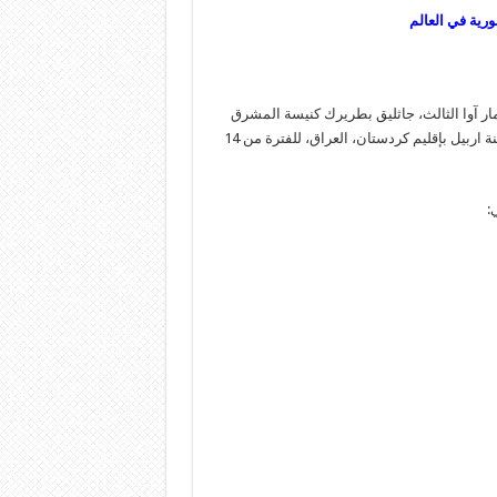
رية في العالم
مار آوا الثالث، جاثليق بطريرك كنيسة المشرق
الاشورية، في كاتدرائية القديس مار يوخنا المعمدان في عنكاوا في مدينة اربيل بإقليم كردستان، العراق، للفترة من 14
: