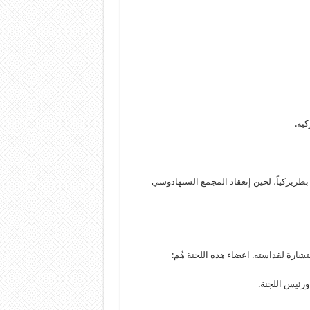
كية.
ً بطريركياً، لحين إنعقاد المجمع السنهادوسي
شارة لقداسته. اعضاء هذه اللجنة هُم: