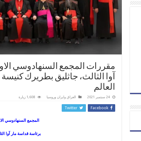
مقررات المجمع السنهادوسي الاول
آوا الثالث، جاثليق بطريرك كنيسة
العالم
24 سبتمبر 2021
العراق وايران وروسيا
1,608 زيارة
Twitter
Facebook
المجمع السنهادوسي الا
برئاسة قداسة مار آوا الث