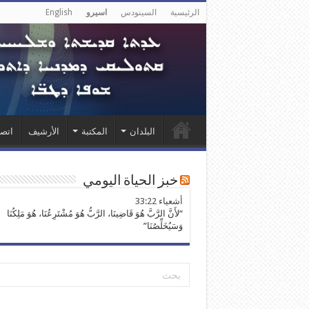
الرئيسية
السينودس
اسيرو
English
البلدان
المكتبة
الأرشيف
اتصل
خبز الحياة اليومي
ﺃﺷﻌﻴﺎء 33:22
“لأَنَّ الرَّبَّ هُوَ قَاضِينَا، الرَّبُّ هُوَ مُشْتَرِعُنَا، هُوَ مَلِكُنَا
وَسَيُخَلِّصُنَا”