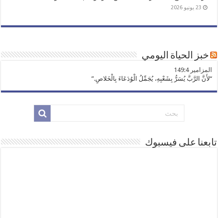
23 يونيو 2026
خبز الحياة اليومي
ﺍﻟﻤﺰﺍﻣﻴﺮ 149:4
“لأَنَّ الرَّبَّ يُسَرُّ بِشَعْبِهِ، يُجَمِّلُ الْوُدَعَاءَ بِالْخَلاصِ.”
تابعنا على فيسبوك