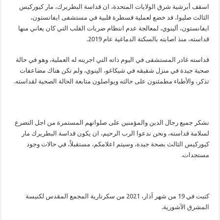
اسقف أبرشية شرق الولايات المتحدة، ان قداسة البطريرك، مار كيوركيس
الثالث صليوا، قد خضع لعملية قسطرة قلبية في مستشفى ايفانستون،
ايفانستون، ألينوي، لمعالجة عدم انتظام ضربات القلب التي كان يعاني منها
قداسته، منذ اصابته بالسكتة الدماغية عام 2019.
قداسته غادر المستشفى في اليوم ذاته التي اجريته له العملية، وهو في حالة
صحية جيدة في منزل شقيقه في شيكاغو، الينوي، ولم تكن هناك مضاعفات
تذكر، والأطباء مطمئنون على حالته ويواصلون متابعة الحالة الصحية لقداسته.
نشكر جميع رجال الدين والمؤمنين على صلواتهم المستمرة من اجل التضرع
لسلامة قداسته، ونحن ندعوا الرب الرحيم، ان يكون قداسة البطريرك مار
كيوركيس الثالث بصحة جيدة، وسيتم اعلامكم، مستقبلاً، في حالات وجود
مستجدات.
كتبت في 19 من شهر آذار، 2021 من سكرتارية المجمع المقدس لكنيسة
المشرق الآشورية.