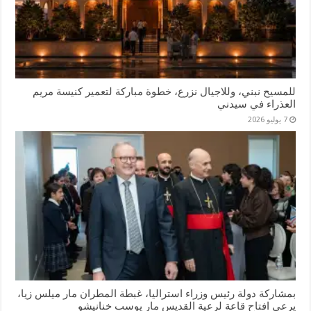
للمسيح نبني، وللاجيال نزرع، خطوة مباركة لتعمير كنيسة مريم
العذراء في سيدني
7 يوليو 2026
بمشاركة دولة رئيس وزراء استراليا، غبطة المطران مار ميلس زيا،
يرعى افتاح قاعة لرعية القديس مار يوسب خنانيشو