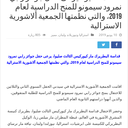
نمرود سيمونو للمنح الدراسية لعام
2019، والتي نظمتها الجمعية ألاشورية
الاسترالية
10 يونيو 2019
استراليا ونيوزيلاند ولبنان
,
مميز
805 زيارة
قداسة البطريرك مار كيوركيس الثالث صليوا، يرعى حفل جوائز رابي نمرود
سيمونو للمنح الدراسية لعام 2019، والتي نظمتها الجمعية ألاشورية الاسترالية
اقامت الجمعية الآشورية الاسترالية في سيدني الحفل السنوي الثاني والثلاثين
للاحتفال بمنح جوائز رابي نمرود سيمونو للمنح الدراسية للطلبة المتفوقين،
والذين أنهوا دراستهم الثانوية العام الماضي.
وحضر الاحتفال قداسة البطريرك مار كيوركيس الثالث صليوا، بطريرك كنيسة
المشرق الآشورية في العالم، غبطة المطران مار ميلس زيا، الوكيل
البطريركي للكنيسة على ابرشيات، استراليا، نيوزلندا ولبنان، نيافة مار نرساي