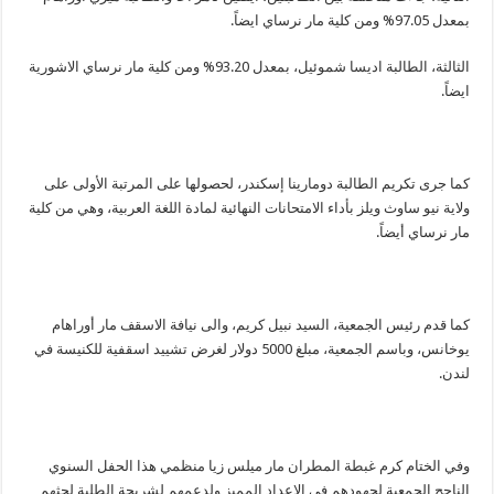
بمعدل 97.05% ومن كلية مار نرساي ايضاً.
الثالثة، الطالبة اديسا شموئيل، بمعدل 93.20% ومن كلية مار نرساي الاشورية
ايضاً.
كما جرى تكريم الطالبة دومارينا إسكندر، لحصولها على المرتبة الأولى على
ولاية نيو ساوث ويلز بأداء الامتحانات النهائية لمادة اللغة العربية، وهي من كلية
مار نرساي أيضاً.
كما قدم رئيس الجمعية، السيد نبيل كريم، والى نيافة الاسقف مار أوراهام
يوخانس، وباسم الجمعية، مبلغ 5000 دولار لغرض تشييد اسقفية للكنيسة في
لندن.
وفي الختام كرم غبطة المطران مار ميلس زيا منظمي هذا الحفل السنوي
الناجح الجمعية لجهودهم في الاعداد المميز ولدعمهم لشريحة الطلبة لحثهم