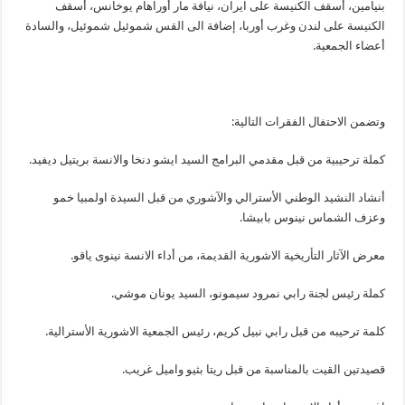
بنيامين، أسقف الكنيسة على ايران، نيافة مار أوراهام يوخانس، أسقف
الكنيسة على لندن وغرب أوربا، إضافة الى القس شموئيل شموئيل، والسادة
أعضاء الجمعية.
وتضمن الاحتفال الفقرات التالية:
كملة ترحيبية من قبل مقدمي البرامج السيد ايشو دنخا والانسة بريتيل ديفيد.
أنشاد النشيد الوطني الأسترالي والآشوري من قبل السيدة اولمبيا خمو
وعزف الشماس نينوس بابيشا.
معرض الآثار التأريخية الاشورية القديمة، من أداء الانسة نينوى ياقو.
كملة رئيس لجنة رابي نمرود سيمونو، السيد يونان موشي.
كلمة ترحيبه من قبل رابي نبيل كريم، رئيس الجمعية الاشورية الأسترالية.
قصيدتين القيت بالمناسبة من قبل ريتا بثيو واميل غريب.