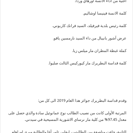
اغنية من أداء الانسة اورهاي وردا.
كلمة الانسة فينيسا اوشاليم.
كلمة رئيس بلدية فيرفيلد، السيد فرانك كاربوني.
عرض آشور بانيبال من داء السيد نارمسين ياقو.
كملة غبطة المطران مار ميلس زيا.
كلمة قداسة البطريرك مار كيوركيس الثالث صليوا.
وقدم قداسة البطريرك جوائز هذا العام 2019 الى كل من:
المرتبة الأولى كانت من نصيب الطالب نوح عمانوئيل سادة والذي حصل على
معدل 97.45% من كلية مار نرساي الاشورية المسيحية في سيدني.
الثانية، جاءت مناصفة بين الطالبتين، ايفلين ثامر آغا والطالبة ميري اوراهام