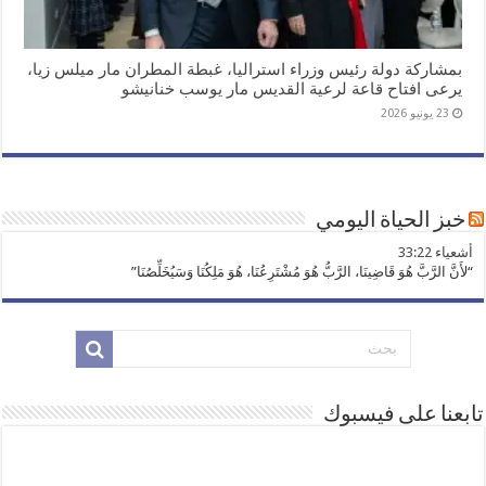
بمشاركة دولة رئيس وزراء استراليا، غبطة المطران مار ميلس زيا،
يرعى افتاح قاعة لرعية القديس مار يوسب خنانيشو
23 يونيو 2026
خبز الحياة اليومي
ﺃﺷﻌﻴﺎء 33:22
“لأَنَّ الرَّبَّ هُوَ قَاضِينَا، الرَّبُّ هُوَ مُشْتَرِعُنَا، هُوَ مَلِكُنَا وَسَيُخَلِّصُنَا”
تابعنا على فيسبوك