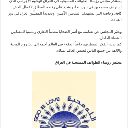
يستنكر مجلس رؤساء الطوائف المسيحية في العراق الهجوم الإجرامي الذي
استهدف مسجدين في نيوزيلندا، ويشدد على رفضه المطلق لأعمال العنف
كافة، وخاصة التي تستهدف المدنيين الآمنين، وتحديداً المصلّين العزل في دور
العبادة.
ويعبّر المجلس عن تضامنه مع أسر الضحايا مقدماً التعازي ومتمنيا للمصابين
الشفاء العاجل.
كما يدين الفكر المتطرف، داعياً العقلاء في العالم أجمع إلى بث روح المحبة
والالفة بين جميع الناس ليعيش العالم بسلام.
مجلس رؤساء الطوائف المسيحية في العراق