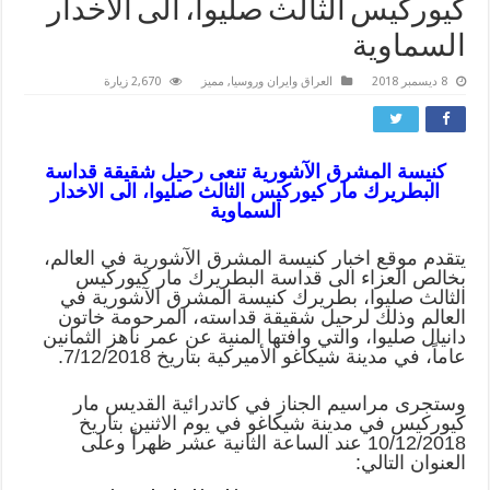
كيوركيس الثالث صليوا، الى الاخدار
السماوية
8 ديسمبر 2018
العراق وايران وروسيا
,
مميز
2,670 زيارة
كنيسة المشرق الآشورية تنعى رحيل شقيقة قداسة
البطريرك مار كيوركيس الثالث صليوا، الى الاخدار
السماوية
يتقدم موقع اخبار كنيسة المشرق الآشورية في العالم،
بخالص العزاء الى قداسة البطريرك مار كيوركيس
الثالث صليوا، بطريرك كنيسة المشرق الآشورية في
العالم وذلك لرحيل شقيقة قداسته، المرحومة خاتون
دانيال صليوا، والتي وافتها المنية عن عمر ناهز الثمانين
عاماً، في مدينة شيكاغو الأميركية بتاريخ 7/12/2018.
وستجرى مراسيم الجناز في كاتدرائية القديس مار
كيوركيس في مدينة شيكاغو في يوم الاثنين بتاريخ
10/12/2018 عند الساعة الثانية عشر ظهراً وعلى
العنوان التالي: