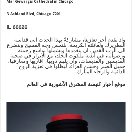
Mar Gewargis Cathedral in Chicago
7201 N Ashland Blvd, Chicago
IL 60626
واذ نقدم أحر تعازينا، مشاركةً بهذا الحدث الى قداسة
البطريرك ولعائلته الكريمة، نلتمس وجه المسيح ونتضرع
الى الرب القدير، ان يتغمدها ويشملها بواسع رحمته
ورضوانه، في أبدية ملكوت الخلد، مع الابرار في صحبة
القديسين والقديسات، وأن يلهم ذويها، اقاربها ومعارفها،
جميل الصبر وحسن العزاء، ليظلوا في تعزية الروح
الدائمة والرجاء المبارك.
موقع أخبار كنيسة المشرق الآشورية في العالم