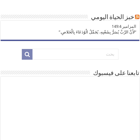
خبز الحياة اليومي
ﺍﻟﻤﺰﺍﻣﻴﺮ 149:4
“لأَنَّ الرَّبَّ يُسَرُّ بِشَعْبِهِ، يُجَمِّلُ الْوُدَعَاءَ بِالْخَلاصِ.”
تابعنا على فيسبوك