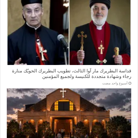
قداسة البطريرك مار آوا الثالث، تطويب البطريرك الحويّك منارة
رجاء وشهادة متجددة للكنيسة ولجميع المؤمنين
‏أسبوع واحد مضت