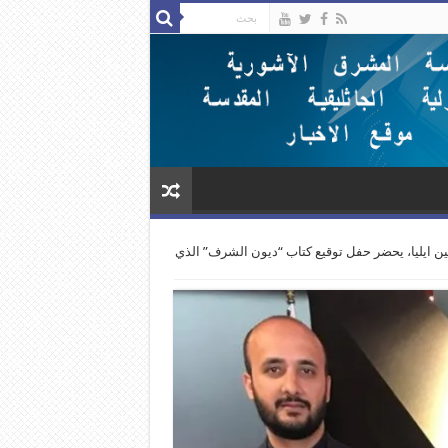
مين ايليا، يحضر حفل توقيع كتاب “ديون الشرف” الذي