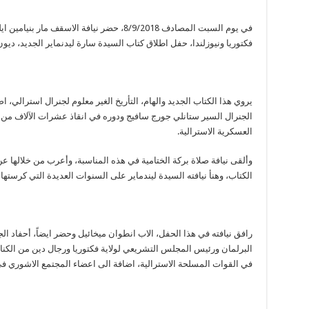
في يوم السبت المصادف 8/9/2018، حضر نيافة الاس
فكتوريا ونيوزلندا، حفل اطلاق كتاب السيدة سارة ليدنماير الجديد، دي
يروي هذا الكتاب الجديد والهام، التأريخ الغير معلوم لجنرال استرالي، ا
العسكرية الاسترالية.
وألقى نيافة صلاة بركة الختامية في هذه المناسبة، وأعرب من خلالها 
الكتاب، وهنأ نيافته السيدة ليندماير على السنوات العديدة التي كرستها
رافق نيافته في هذا الحفل، الاب انطوان ميخائيل وحضر ايضاً، أحفاد ال
البرلمان ورئيس المجلس التشريعي لولاية فكتوريا ورجال دين من الكنائ
في القوات المسلحة الاسترالية، اضافة الى اعضاء المجتمع الاشوري في 