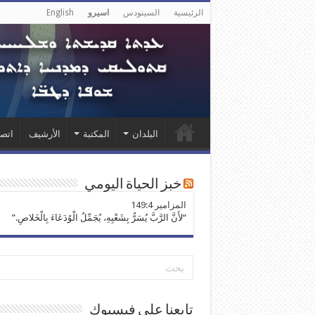
الرئيسية
السينودس
اسيرو
English
البلدان
المكتبة
الأرشيف
اتصل
خبز الحياة اليومي
ﺍﻟﻤﺰﺍﻣﻴﺮ 149:4
“لأَنَّ الرَّبَّ يُسَرُّ بِشَعْبِهِ، يُجَمِّلُ الْوُدَعَاءَ بِالْخَلاصِ.”
تابعنا على فيسبوك