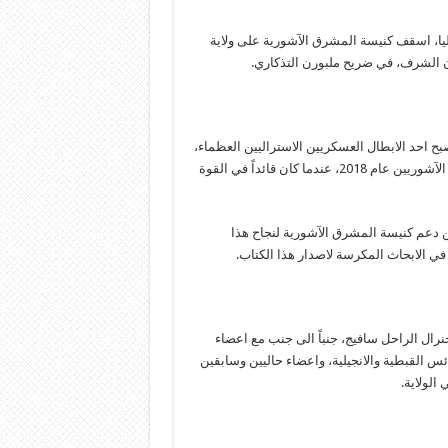
قف مار بنيامين ايليا، اسقف كنيسة المشرق الآشورية على ولاية
ون الشرف، في ضريح ملبورن التذكاري.
صبح احد الابطال العسكريين الاستراليين العظماء،
الجنرال السير ستانلي جورج سافيج ودوره في انقاذ عشرات الآلاف من الآشوريين عام 2018، عندما كان قائداً في القوة
عن دعم كنيسة المشرق الآشورية لنجاح هذا
 في الابحاث المكرسة لاصدار هذا الكتاب.
جنرال الراحل سافيج، جنباً الى جنب مع اعضاء
س القبطية والانجيلية، واعضاء حاليين وسابقين
الولاية.