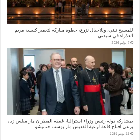
للمسيح نبني، وللاجيال نزرع، خطوة مباركة لتعمير كنيسة مريم
العذراء في سيدني
7 يوليو 2026
بمشاركة دولة رئيس وزراء استراليا، غبطة المطران مار ميلس زيا،
يرعى افتاح قاعة لرعية القديس مار يوسب خنانيشو
23 يونيو 2026