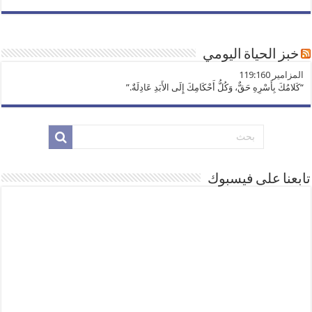
خبز الحياة اليومي
ﺍﻟﻤﺰﺍﻣﻴﺮ 119:160
“كَلامُكَ بِأَسْرِهِ حَقٌّ، وَكُلُّ أَحْكَامِكَ إِلَى الأَبَدِ عَادِلَةٌ.”
تابعنا على فيسبوك