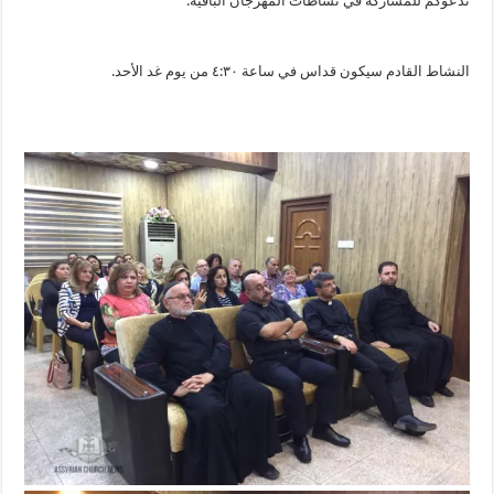
ندعوكم للمشاركة في نشاطات المهرجان الباقية.
النشاط القادم سيكون قداس في ساعة ٤:٣٠ من يوم غد الأحد.