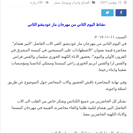
12 نوفمبر 2017
العراق وايران وروسيا
,
مميز
281 زيارة
نشاط اليوم الثاني من مهرجان مار عوديشو الثاني
السبت ١١-١١-٢٠١٧:
في اليوم الثاني من مهرجان مار عوديشو, القى الاب الفاضل “البير هشام”
محاضرة قيمة بعنوان “الاضطهادات على المسيحين في كنيسة المشرق في
القرون الأولى واليوم”؛ بحضور الاباء الكهنة الخوري سليمان والقس فراس
والقس ارا والقس ابريم الخوري راعي كنيستنا وممثلي كنائسنا ومؤسسات
شعبنا وابناء رعيتنا.
وفي نهاية المحاضرة ناقش الحضور والاب المحاضر حول الموضوع عن طريق
اسئلة واجوبة.
نشكر كل الحاضرين من جميع الكنائس وشكر خ
اص من القلب الى الاب
الفاضل البير هشام لتلبية طلبنا والقاء محاضرته القيمة في مهرجان كنيستنا
والاباء الكهنة الحاضرين معنا.