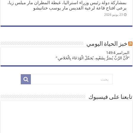
بمشاركة دولة رئيس وزراء استراليا، غبطة المطران مار ميلس زيا،
يرعى افتاح قاعة لرعية القديس مار يوسب خنانيشو
23 يونيو 2026
خبز الحياة اليومي
ﺍﻟﻤﺰﺍﻣﻴﺮ 149:4
“لأَنَّ الرَّبَّ يُسَرُّ بِشَعْبِهِ، يُجَمِّلُ الْوُدَعَاءَ بِالْخَلاصِ.”
تابعنا على فيسبوك