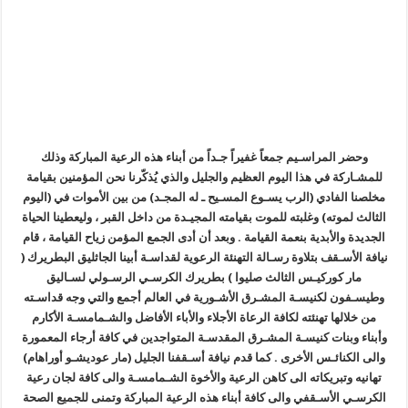
وحضر المراسـيم جمعاً غفيراً جـداً من أبناء هذه الرعية المباركة وذلك
للمشـاركة في هذا اليوم العظيم والجليل والذي يُذكّرنا نحن المؤمنين بقيامة
مخلصنا الفادي (الرب يسـوع المسـيح ـ له المجـد) من بين الأموات في (اليوم
الثالث لموته) وغلبته للموت بقيامته المجيـدة من داخل القبر ، وليعطينا الحياة
الجديدة والأبدية بنعمة القيامة . وبعد أن أدى الجمع المؤمن زياح القيامة ، قام
نيافة الأسـقف بتلاوة رسـالة التهنئة الرعوية لقداسـة أبينا الجاثليق البطريرك (
مار كوركيـس الثالث صليوا ) بطريرك الكرسـي الرسـولي لسـاليق
وطيسـفون لكنيسـة المشـرق الأشـورية في العالم أجمع والتي وجه قداسـته
من خلالها تهنئته لكافة الرعاة الأجلاء والأباء الأفاضل والشـمامسـة الأكارم
وأبناء وبنات كنيسـة المشـرق المقدسـة المتواجدين في كافة أرجاء المعمورة
والى الكنائـس الأخرى . كما قدم نيافة أسـقفنا الجليل (مار عوديشـو أوراهام)
تهانيه وتبريكاته الى كاهن الرعية والأخوة الشـمامسـة والى كافة لجان رعية
الكرسـي الأسـقفي والى كافة أبناء هذه الرعية المباركة وتمنى للجميع الصحة