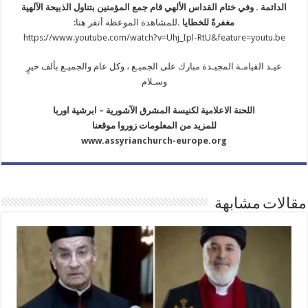
الدائمة . وفي ختام القداس الألهي قام جمع المؤمنين بتناول الذبيحة الآلهية
مغفرةً للخطايا .
للمشاهدة الموعظة أنقر هنا:
https://www.youtube.com/watch?v=Uhj_Ipl-RtU&feature=youtu.be
عيـد القيامـة المجيـدة مبارك على الجميـع ، وكل عام والجميـع بألف خيرٍ
وسـلام
اللحنة الاعلامية لكنيسة المشرق الآشورية – ابرشية اوربا
للمزيد من المعلومات زوروا موقعنا
www.assyrianchurch-europe.org
مقالات مشابهة