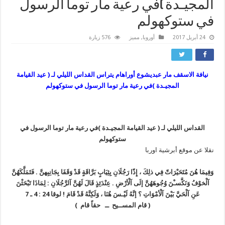
المجيـدة )في رعية مار توما الرسول
في ستوكهولم
24 أبريل 2017
أوروبا
,
مميز
576 زيارة
نيافة الاسقف مار عبديشوع أوراهام يتراس القداس الليلي لـ ( عيد القيامة
المجيـدة )في رعية مار توما الرسول في ستوكهولم
القداس الليلي لـ ( عيد القيامة المجيـدة )في رعية مار توما الرسول في
ستوكهولم
نقلا عن موقع أبرشية اوربا
وَفِيمَا هُنَ مُتَحَيْرَاتّ فِي ذلِكَ ، إِذّا رَجُلَانِ بِثِيَابٍ بَرَّاقَةٍ قَدْ وَقَفَا بِجَانِبِهنَّ . فَتَمَلَّكَهُنَّ
آلْخوْفُ وَنَكَّسـْنَ وُجُوهَهُنَّ إلَى آلْأرْضِ . عِنْدَئِذٍ قَالَ لَهُنَّ آلرَّجُلَانِ : لِمَاذَا تَبْحَثْنَ
عَنِ آلْحَيَّ بَيْنَ آلْأمْوَاتِ ؟ إنَّهُ لَيْـسَ هُنَا ، وَلَكِنَّهُ قَدْ قَامَ ! لوقا 24 : 4 ـ 7
( قام المســيح ــ حقاً قام )