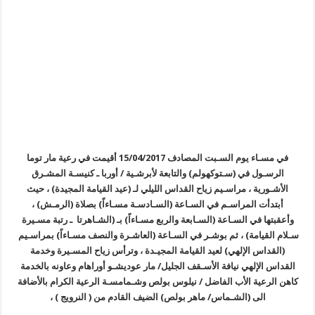
في مسـاء يوم السـبت المصادف 15/04/2017 أقيمت في رعية مار توما
الرسـول في (سـتوكهولم) والتابعة لأبرشـية / أوربا ـ كنيسـة المشـرق
الأشـورية ، مراسـيم زياح القداس الليلي لـ (عيد القيامة المجيدة) ، حيث
أبتدأت المراسـم في السـاعة (السـادسـة مسـاءاً) بصلاة (الرمـش) ،
وأعقبتها في السـاعة (السـابعة والربع مسـاءاً) بـ (الشـاهرتا ـ رتبة مسـيرة
سـلام القيامة) ، ثم بوشـر في السـاعة (العاشـرة والنصف مسـاءاً) بمراسـيم
(القداس الإلهي) لعيد القيامة المجيـدة ، وترأس زياح المسـيرة وخدمة
القداس الإلهي نيافة الأسـقف الجليل/ مار عوديشـو أوراهام وعاونه بالخدمة
كاهن الرعية الأب الفاضل / نيلوس بولص وشـمامسـة الرعية الكرام بالأضافة
الى (الشـماس/ ماهر بولص) الضيف القادم من ( النرويج ) ،