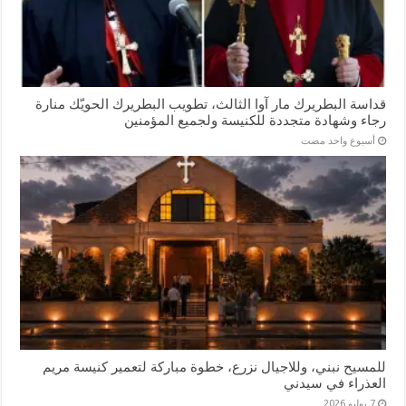
قداسة البطريرك مار آوا الثالث، تطويب البطريرك الحويّك منارة
رجاء وشهادة متجددة للكنيسة ولجميع المؤمنين
‏أسبوع واحد مضت
للمسيح نبني، وللاجيال نزرع، خطوة مباركة لتعمير كنيسة مريم
العذراء في سيدني
7 يوليو 2026