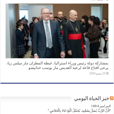
بمشاركة دولة رئيس وزراء استراليا، غبطة المطران مار ميلس زيا،
يرعى افتاح قاعة لرعية القديس مار يوسب خنانيشو
23 يونيو 2026
خبز الحياة اليومي
ﺍﻟﻤﺰﺍﻣﻴﺮ 149:4
“لأَنَّ الرَّبَّ يُسَرُّ بِشَعْبِهِ، يُجَمِّلُ الْوُدَعَاءَ بِالْخَلاصِ.”