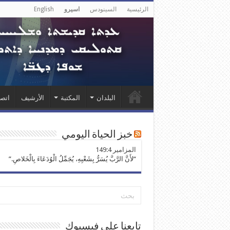
الرئيسية
السينودس
اسيرو
English
البلدان
المكتبة
الأرشيف
اتصل
خبز الحياة اليومي
ﺍﻟﻤﺰﺍﻣﻴﺮ 149:4
“لأَنَّ الرَّبَّ يُسَرُّ بِشَعْبِهِ، يُجَمِّلُ الْوُدَعَاءَ بِالْخَلاصِ.”
تابعنا على فيسبوك