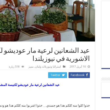
عيد الشعانين لرعية مار عوديشو 
الاشورية في نيوزيلندا
10 أبريل 2017
استراليا ونيوزيلاند ولبنان
,
مميز
518 زيارة
Twitter
Facebook
عيد الشعانين لرعية مار عوديشو لكنيسة المشرق
خذوا كلوا منه كلكم هذا هو جسدي… خذوا اشربوا منه كلكم هذا هو و