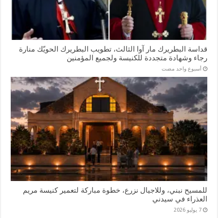
قداسة البطريرك مار آوا الثالث، تطويب البطريرك الحويّك منارة
رجاء وشهادة متجددة للكنيسة ولجميع المؤمنين
‏أسبوع واحد مضت
للمسيح نبني، وللاجيال نزرع، خطوة مباركة لتعمير كنيسة مريم
العذراء في سيدني
7 يوليو 2026