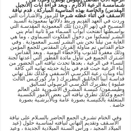
شـمامسـة الرعية الأكارم . وبعد قراءة آيات (الأنجيل
المقدس) والخاصة بهذه المناسـبة المباركة ، قدم نيافة
الأسـقف في أثناء عظته شـرحاً
للرموز والأشـارات التي
وردت في العهد القديم وربط دلالاتها بمعموذية السـيد
المسـيح في (نهر الأردن) تلك المعموذية المقدسـة التي
بواسـطتها أنفتحت أبواب السـماء مرةً ثانية أمام بني
البشـر ليتمكنوا من دخول الملكوت السـماوي ، وما هي
الغاية من نيلنا نحن بني البشـر لســر المعموذية . وفي
ختام القداس تم مناولة القربان المقدس للجمع المؤمن
وذلك مغفرةً للذنوب والأخطاء اليومية . وبعد القداس
أشـترك الجميع في تناول مائدة الفطور التي أعدتها لجنة
النسـاء في الرعية ، بعدها تحدث نيافته الى الحضور من
أبناء الرعية حيث قدم في بداية حديثه تهانيه الى كافة
أبناء وبنات رعية الكرسـي الأسـقفي وكذلك نقل تهاني
قداسـة أبينا الجاثليق البطريرك ( مار كوركيـس الثالث
صليوة ) بطريرك الكرسـي الرسـولي لسـاليق
وطيسـفون/ كنيسـة المشـرق الأشـورية على العالم
أجمع وكذلك تطرق نيافته الى بعض الأمور الكنسـية
المتعلقة بالكنيسـة بصورة عامة وبالأبرشـية بصورة
خاصة .
وفي الختام تشـرف الجمع الحاضر بالسـلام على نيافة
الأسـقف وتقديم التهاني لنيافته لمناسـبة حلول (عيد
الميلاد المجيد ، ورأس السـنة الميلادية الجديدة ، وعيد