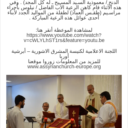
الدنح / معموذية السـيد المسـيح ـ له كل المجد) . وفي
هذه الأثناء قام كاهن الرعية الأب الفاضل / نيلوس بأجراء
مراسـيم (طقـس العماذ) لطفلة من المواليد الجدد لأبناء
أحدى عوائل هذه الرعية المباركة .
لمشاهدة الموعظة أنقر هنا:
https://www.youtube.com/watch?
v=cWLYLhST1rs&feature=youtu.be
اللجنة الاعلامية لكنيسة المشرق الاشورية – أبرشية
أوربا
للمزيد من المعلومات زوروا موقعنا
www.assyrianchurch-europe.org