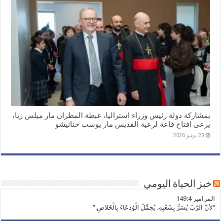
بمشاركة دولة رئيس وزراء استراليا، غبطة المطران مار ميلس زيا،
يرعى افتاح قاعة لرعية القديس مار يوسب خنانيشو
23 يونيو 2026
خبز الحياة اليومي
ﺍﻟﻤﺰﺍﻣﻴﺮ 149:4
“لأَنَّ الرَّبَّ يُسَرُّ بِشَعْبِهِ، يُجَمِّلُ الْوُدَعَاءَ بِالْخَلاصِ.”