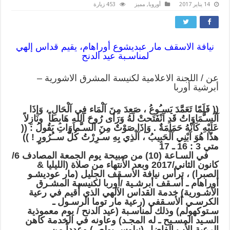
14 يناير 2017
أوروبا
,
مميز
453 زيارة
نيافة الاسقف مار عبديشوع أوراهام، يقيم قداس إلهي
لمناسـبة عيد الدنح
عن / اللجنة الاعلامية لكنيسة المشرق الاشورية –
أبرشية أوربا
(( فَلَمّا تَعَمَّدَ يَسـُوعُ ، صَعِدَ مِنَ آلْمَاء فِي آلْحَالِ ، وَإذَا
آلْسـَّمَاوَاتُ قَدِ آنْفَتَحتْ لَهُ وَرَأى رُوحَ آللهِ هَابِطاً ونَازِلاً
عَلَيْهِ كَأنْهُ حَمَامَةٌ . وَإذَا صَوْتٌ مِنَ آلسـَّماوَاتِ يَقُولُ : ((
هذّا هُوَ آبْنِي آلْحَبِيبُ ، آلْذِي بِهِ سـُرِرْتُ كُلَّ ســُرُورٍ ! ))
متي 3 : 16 ـ 17
في السـاعة (10) من صبيحة يوم الجمعة المصادف 6/
كانون الثاني/2017 وبعد الأنتهاء من صلاة (الليليا &
الصبرا) ، ترأس نيافة الأسـقف الجليل (مار عوديشـو
أوراهام ـ أسـقف أبرشـية /أوربا لكنيسـة المشـرق
الأشـورية) خدمة القداس الآلهي الذي أُقيم في رعية
الكرسـي ألأسـقفي (رعية مار توما الرسـول ـ
سـتوكهولم) وذلك لمناسـبة (عيد الدنح / يوم معموذية
السـيد المسـيح ـ له المجـد) وعاونه في الخدمة كاهن
الرعية الأب الفاضل (نيلوس بولص) وعدداً من