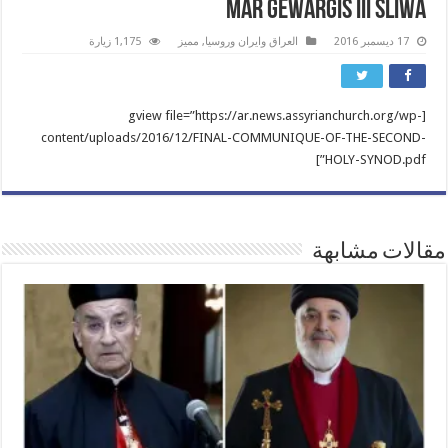
MAR GEWARGIS III SLIWA
17 ديسمبر 2016
العراق وايران وروسيا
,
مميز
1,175 زيارة
[gview file=”https://ar.news.assyrianchurch.org/wp-
content/uploads/2016/12/FINAL-COMMUNIQUE-OF-THE-SECOND-
HOLY-SYNOD.pdf”]
مقالات مشابهة