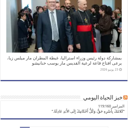
بمشاركة دولة رئيس وزراء استراليا، غبطة المطران مار ميلس زيا،
يرعى افتاح قاعة لرعية القديس مار يوسب خنانيشو
23 يونيو 2026
خبز الحياة اليومي
ﺍﻟﻤﺰﺍﻣﻴﺮ 119:160
“كَلامُكَ بِأَسْرِهِ حَقٌّ، وَكُلُّ أَحْكَامِكَ إِلَى الأَبَدِ عَادِلَةٌ.”