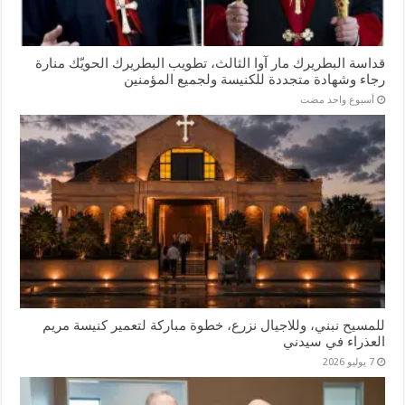
قداسة البطريرك مار آوا الثالث، تطويب البطريرك الحويّك منارة
رجاء وشهادة متجددة للكنيسة ولجميع المؤمنين
‏أسبوع واحد مضت
للمسيح نبني، وللاجيال نزرع، خطوة مباركة لتعمير كنيسة مريم
العذراء في سيدني
7 يوليو 2026