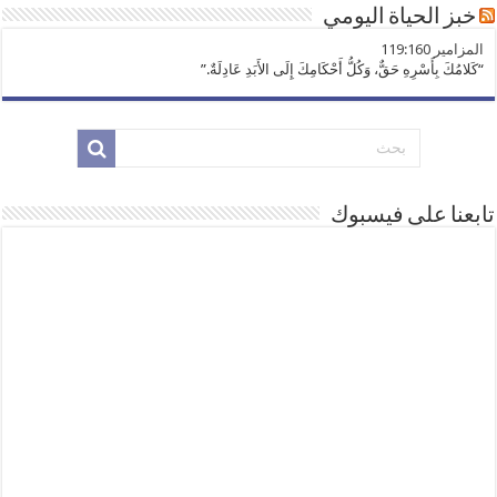
خبز الحياة اليومي
ﺍﻟﻤﺰﺍﻣﻴﺮ 119:160
“كَلامُكَ بِأَسْرِهِ حَقٌّ، وَكُلُّ أَحْكَامِكَ إِلَى الأَبَدِ عَادِلَةٌ.”
تابعنا على فيسبوك