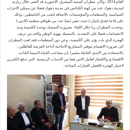
العام 2014 ..وكان مطران كنيسة المشرق الاشورية قد التقى خلال زيارته
لمدينة دهوك عدد من كهنة الكنائس في مدينة دهوك فضلا عن ممثلي الاحزاب
السياسية والمنظمات والمؤسسات بالاضافة لنخب من الناشطين ، وذلك
على قاعة فندق (جيان ) حيث حضر ايضا عدد من طواقم منظمة (كابني )
..وتحدث المطران زيا خلال اللقاء بضرورة التمسك بوحدة الكنيسة ونبذ
الانقسامات فضلا على التشديد بالتمسك بهوية الوطن والحد من نزيف
الهجرة الذي بات يؤثر على الكنيسة ، وعن دور المنظمات فقد لفت المطران
الى ضرورة الاهتمام بتوفير المشاريع الانتاجية لاتاحة الفرصة للعاطلين ،
بالاستفادة من الايدي العاملة مشيرا بان مصاعب الحياة لاسيما الجانب
الاقتصادي والافتقار لعامل الامن هما من الاسباب الرئيسية التي تدفع الكثيرين
لاختيار الهجرة كافضل الخيارات المتاحة .