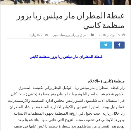
غبطة المطران مار ميلس زيا يزور
منظمة كابني
15 نوفمبر 2016
العراق وايران وروسيا
,
مميز
627 زيارة
غبطة المطران مار ميلس زيا يزور منظمة كابني
منظمة (كابني ) –الاعلام
زار غبطة المطران مار ميلس زيا، الوكيل البطريركي لكنيسة المشرق
الآشورية لابرشيات استراليا ونيوزيلندا ولبنان مقر منظمة (كابني ) حيث كان
في استقباله الاب شليمون ايشو رئيس مجلس ادارة المنظمة والارشمندريت
عمانوئيل يوخنا المدير التنفيذي والكوادر الادارية للمنظمة ..واشاد المطران
زيا خلال زيارته حيث تجول في اروقة المنظمة بجهود المنظمات الانسانية
ودورها الايجابي في تخفيف محنة النزوح التي عانى منها ابناء شعبنا ،بعد
تهجيرهم القسري من مناطقهم بعد سيطرة تنظيم داعش عليها في صيف