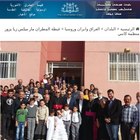
الرئيسية
>
البلدان
>
العراق وايران وروسيا
>
غبطة المطران مار ميلس زيا يزور
منظمة كابني