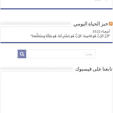
خبز الحياة اليومي
ﺃﺷﻌﻴﺎء 33:22
“لأَنَّ الرَّبَّ هُوَ قَاضِينَا، الرَّبُّ هُوَ مُشْتَرِعُنَا، هُوَ مَلِكُنَا وَسَيُخَلِّصُنَا”
تابعنا على فيسبوك