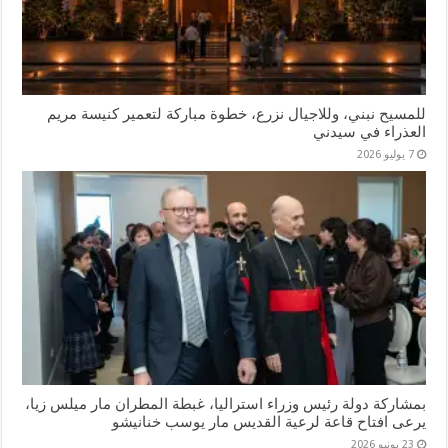
للمسيح نبني، وللاجيال نزرع، خطوة مباركة لتعمير كنيسة مريم
العذراء في سيدني
7 يوليو 2026
بمشاركة دولة رئيس وزراء استراليا، غبطة المطران مار ميلس زيا،
يرعى افتاح قاعة لرعية القديس مار يوسب خنانيشو
23 يونيو 2026