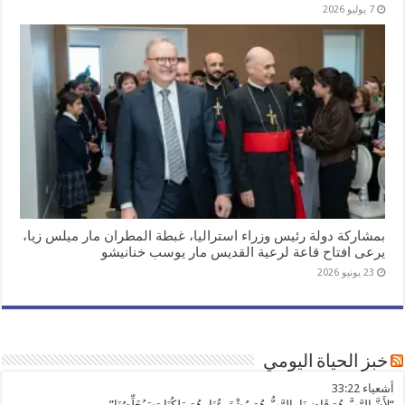
7 يوليو 2026
بمشاركة دولة رئيس وزراء استراليا، غبطة المطران مار ميلس زيا،
يرعى افتاح قاعة لرعية القديس مار يوسب خنانيشو
23 يونيو 2026
خبز الحياة اليومي
ﺃﺷﻌﻴﺎء 33:22
“لأَنَّ الرَّبَّ هُوَ قَاضِينَا، الرَّبُّ هُوَ مُشْتَرِعُنَا، هُوَ مَلِكُنَا وَسَيُخَلِّصُنَا”