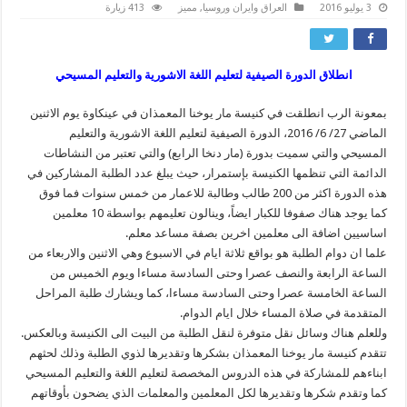
3 يوليو 2016
العراق وايران وروسيا
,
مميز
413 زيارة
انطلاق الدورة الصيفية لتعليم اللغة الاشورية والتعليم المسيحي
بمعونة الرب انطلقت في كنيسة مار يوخنا المعمذان في عينكاوة يوم الاثنين
الماضي 27/ 6/ 2016، الدورة الصيفية لتعليم اللغة الاشورية والتعليم
المسيحي والتي سميت بدورة (مار دنخا الرابع) والتي تعتبر من النشاطات
الدائمة التي تنظمها الكنيسة بإستمرار، حيث يبلغ عدد الطلبة المشاركين في
هذه الدورة اكثر من 200 طالب وطالبة للاعمار من خمس سنوات فما فوق
كما يوجد هناك صفوفا للكبار ايضاً، وينالون تعليمهم بواسطة 10 معلمين
اساسيين اضافة الى معلمين اخرين بصفة مساعد معلم.
علما ان دوام الطلبة هو بواقع ثلاثة ايام في الاسبوع وهي الاثنين والاربعاء من
الساعة الرابعة والنصف عصرا وحتى السادسة مساءا ويوم الخميس من
الساعة الخامسة عصرا وحتى السادسة مساءا، كما ويشارك طلبة المراحل
المتقدمة في صلاة المساء خلال ايام الدوام.
وللعلم هناك وسائل نقل متوفرة لنقل الطلبة من البيت الى الكنيسة وبالعكس.
تتقدم كنيسة مار يوخنا المعمذان بشكرها وتقديرها لذوي الطلبة وذلك لحثهم
ابناءهم للمشاركة في هذه الدروس المخصصة لتعليم اللغة والتعليم المسيحي
كما وتقدم شكرها وتقديرها لكل المعلمين والمعلمات الذي يضحون بأوقاتهم