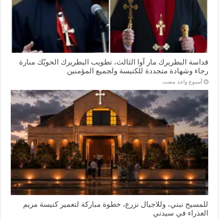
قداسة البطريرك مار آوا الثالث، تطويب البطريرك الحويّك منارة
رجاء وشهادة متجددة للكنيسة ولجميع المؤمنين
‏أسبوع واحد مضت
للمسيح نبني، وللاجيال نزرع، خطوة مباركة لتعمير كنيسة مريم
العذراء في سيدني