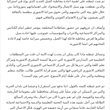
ثم شدد غبطته على أهمية اجادة مخاطبة الجيل الجديد الذي يولد في استراليا
والذين تقطعت بهم سبل الاتصال والاستحواذ على اهتماماتهم بموروثاتنا، من
خلال خلق بيئة التي تناسبهم والتي تحوي ميراثنا الاشوري مطعمة بالثقافة
التي يعيشون بها لزرع الاهتمام القومي والثقافي فيهم.
وأضاف ان عزوفهم عن حضور نشاطاتنا المختلفة، مؤشر خطير امام الكنائس
والمراكز الاجتماعية والاحزاب والمؤسسات، فيتوجب عليها اعادة سبل
تفكيرها لغرض مخاطبة فاعلة لهذا الجيل، وتخصيص ميزانية خاصة لهم لاعادة
التحامهم في امتنا الاشورية.
وتسائل غبطته ماذا كان يمكن ان يحدث لهذه الامة ان خلت من المنطلقات
التعليمية في المدارس الاشورية التي تديرها كنيسة المشرق الاشورية ومراكز
تعلم اللغة والتي تديرها كل من المركز الاجتماعي الاشوري الاسترالي، والنادي
الثقافي الاشوري الرياضي فيها والتي تضم قرابة الالفين طالب، طالبة، متعلم
ومتعلمة والتي تدار على طيلة أيام الاسبوع، حتى في يوم السبت؟
ثم ختم غبطته كلمته بالقول، اننا ندفع ثمن استقرارنا وعيشنا في بلدان الحرية
والتي من الممكن ان تؤثر سلباً على وسائل محافظتنا على مقوماتنا التأريخية
والدينية والقومية، فإن لم نقم بدورنا الان من اعمال بناء وصرف المبالغ
الطائلة من أجل تشييد هذه البنية التحتية التعليمية والدينية والاجتماعية لحماية
أجيالنا القادمة، فاننا سنعاني من أزمة حقيقية في الهوية، فكل الاعمال التي