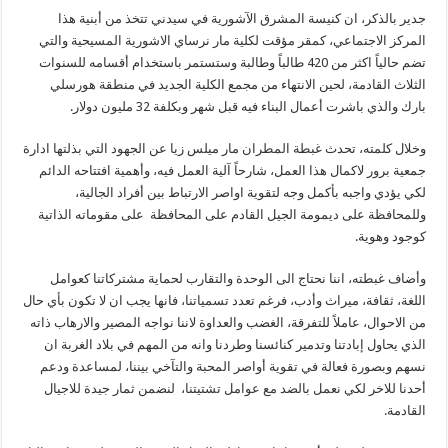
جدير بالذكر، ان كنيسة المشرق الآشورية في سيدني تتخذ من أبنية هذا
المركز الاجتماعي، كمقر مؤقت لكلية مار نرساي الاشورية المسيحية والتي
تضم حالياً اكثر من 420 طالباً وطالبة وستستمر باستخدام أقسامه للسنوات
الثلاث القادمة، لحين الانتهاء من مجمع الكلية الجديد في منطقة هورسلي
بارك والذي باشرت أعمال البناء فيه قبل شهر وبكلفة 32 مليون دولار.
وخلال كلمته، تحدث غبطة المطران مار ميلس زيا عن الجهود التي بذلتها ادارة
جمعية برور لاكمال هذا العمل، شارحاً آلية العمل فيه، وأهمية افتتاحه الدائم
لكي يؤدي واجبه بأكمل وجه لتقوية اواصر الارتباط بين أفراد الجالية،
وللمحافظة على ديمومة الجيل القادم على المحافظة على مقوماته الذاتية
كوجود وهوية.
وأضاف غبطته، اننا نحتاج الى الوحدة والتقارب لحماية مشتركاتنا كعوامل
اللغة، ثقافة، ميراث وأدب، فرغم تعدد تسمياتنا، فانها يجب ان لا تكون بأي حال
من الاحوال، عاملاً للتفرقة، الغضب والعداوة لاننا نواجه المصير والارهاب ذاته
الذي يحاول إبادتنا وتدمير كنائسنا وطردنا وانه من المهم في بلاد الغربة ان
نسهم وبصورة فعالة في تقوية أواصر المحبة والتآخي بيننا، لمساعدة ودعم
أحدنا للاخر لكي نعمل بالضد مع عوامل تشتيتنا، لنضمن ثمار جيدة للاجيال
القادمة.