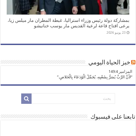
بمشاركة دولة رئيس وزراء استراليا، غبطة المطران مار ميلس زيا،
يرعى افتاح قاعة لرعية القديس مار يوسب خنانيشو
23 يونيو 2026
خبز الحياة اليومي
ﺍﻟﻤﺰﺍﻣﻴﺮ 149:4
“لأَنَّ الرَّبَّ يُسَرُّ بِشَعْبِهِ، يُجَمِّلُ الْوُدَعَاءَ بِالْخَلاصِ.”
تابعنا على فيسبوك