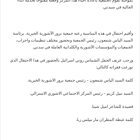
بموجبه تقوم الجمعية باعادة احياء هذا المركز وجعله مفتوحاً لخدمة أبناء
الجالية في سيدني.
وأقيم احتفال في هذه المناسبة رعته جمعية برور الآشورية الخيرية، برئاسة
السيد الياس شمعون، رئيس الجمعية وبحضور مختلف تنظيمات واحزاب،
الجمعيات والمؤسسات الآشورية والكلدانية العاملة في سدني.
ورحب عريف الحفل الشماس روني اسرائيل بالحضور في هذا الاحتفال الذي
توزعت فقراته كالتالي:
كلمة السيد الياس شمعون – رئيس جمعية برور الاشورية الخيرية.
السيد نبيل كريم – رئيس المركز الاجتماعي الاشوري الاسترالي.
قصيدة للشاعر اميل شيبا.
كلمة غبطة المطران مار ميلس زيا.