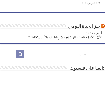
23 يونيو 2026
خبز الحياة اليومي
ﺃﺷﻌﻴﺎء 33:22
“لأَنَّ الرَّبَّ هُوَ قَاضِينَا، الرَّبُّ هُوَ مُشْتَرِعُنَا، هُوَ مَلِكُنَا وَسَيُخَلِّصُنَا”
تابعنا على فيسبوك