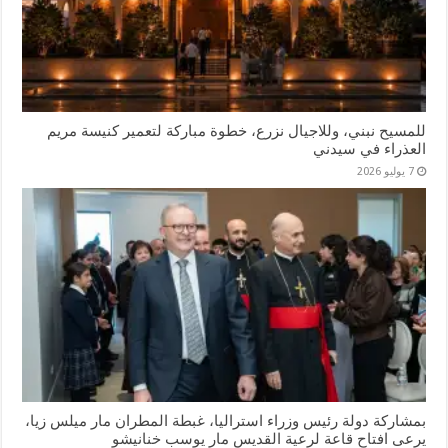
للمسيح نبني، وللاجيال نزرع، خطوة مباركة لتعمير كنيسة مريم
العذراء في سيدني
7 يوليو 2026
بمشاركة دولة رئيس وزراء استراليا، غبطة المطران مار ميلس زيا،
يرعى افتاح قاعة لرعية القديس مار يوسب خنانيشو