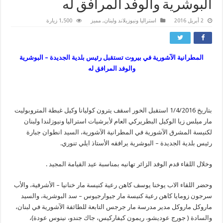
البوشرية والوفد المرافق له
2 أبريل 2016
استراليا ونيوزيلاند ولبنان
,
مميز
1,500 زيارة
المطرانية الآشورية في بيروت تستقبل رئيس بلدية الجديدة – البوشرية
والوفد المرافق له
بتاريخ 1/4/2016 استقبل الخور اسقف يترون كوليانا وكيل غبطة المتروبوليت
مار ميلس زيا الوكيل البطريركي العام لأبرشيات استراليا ونيوزلندا ولبنان
لكنيسة المشرق الآشورية في المطرانية الآشورية، السيد انطوان جبارة
رئيس بلدية الجديدة – البوشرية يرافقه الأستاذ ايلي تنوري.
وخلال اللقاء قدم الوفد الزائر تهانيه بمناسبة عيد القيامة المجيد .
وحضر اللقاء الاب يوخنا يوسف كاهن رعية كنيسة مار خنانيا – الأشرفية، والأب
سرجون زومايا كاهن رعية كنيسة مار جيوارجيوس – سد البوشرية، والسيد
ماروكل ماروكل مدير مدرسة مار جرجس التابعة للطائفة الآشورية في لبنان،
والسادة ( جورج عوديشو، ريمون كيفاركيس، جاك جندو، نينوس عودة)،