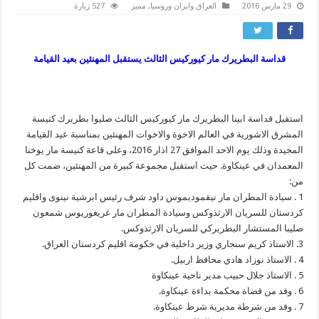
29 مارس 2016
العراق وايران وروسيا
,
مميز
527 زيارة
قداسة البطريرك مار كيوركيس الثالث يستقبل المهنئين بعيد القيامة
استقبل قداسة ابينا البطريرك مار كيوركيس الثالث صليوا بطريرك كنيسة
المشرق الاشورية في العالم الاخوة والاخوات المهنئين بمناسبة عيد القيامة
المجيدة وذلك يوم الاحد الموافق 27 اذار 2016، وعلى قاعة كنيسة مار يوخنا
المعمدان في عينكاوة. حيث استقبل مجموعة كبيرة من المهنئين، ضمت كل
من:
1 . سيادة المطران مار نيقموديموس داود شرف رئيس ابرشية نينوى واقليم
كردستان للسريان الارثذوكس وسيادة المطران مار غريغوريوس شمعون
صليبا المستشار البطريركي للسريان الارثذوكس.
3. الاستاذ كريم سنجاري وزير داخلية في حكومة اقليم كردستان العراق.
4 . الاستاذ نوزاد هادي محافظ اربيل.
5 . الاستاذ جلال حبيب مدير ناحية عينكاوة
6 . وفد من قضاة محكمة بداءة عينكاوة.
7 . وفد من شرطة مديرية شرط عينكاوة.