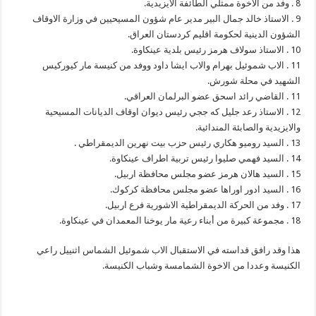
8 . وفد من الاخوة ممثلي الطائفة الايزيدية.
9 . الاستاذ خالد جمال البير مدير عام شؤون المسيحيين في وزارة الاوقاف
الشؤون الدينية لحكومة اقليم كردستان العراق.
10 . الاستاذ سولاف هرمز رئيس بلدية عينكاوة.
11 . الاب شموئيل بهرام والاب ايشا داود ووفد من كنيسة مار كيوركيس
الشهيد في محلة شورش.
11 . القاضي رائد اسحق عضو البرلمان العراقي.
12 . الاستاذ رعد جليل كه ججي رئيس ديوان اوقاف الديانات المسيحية
والايزيدية والصابئة المندائية.
13 . السيد روميو هكاري رئيس حزب بيت نهرين الديمقراطي .
14 . السيد فهمي صليوا رئيس تربية اطراف عينكاوة.
15 . السيد هالان هرمز عضو مجلس محافظة اربيل.
16 . السيد ادور اوراها عضو مجلس محافظة كركوك.
17 . وفد من الحركة الديمقراطية الاشورية فرع اربيل.
18 . مجموعة كبيرة من أبناء رعية مار يوخنا المعمدان في عينكاوة.
هذا وقد رافق قداسته في الاستقبال الاب شموئيل الشماس اثنييل راعي
الكنيسة وعددا من الاخوة الشمامسة وشباب الكنيسة.