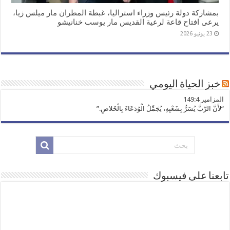
بمشاركة دولة رئيس وزراء استراليا، غبطة المطران مار ميلس زيا،
يرعى افتاح قاعة لرعية القديس مار يوسب خنانيشو
23 يونيو 2026
خبز الحياة اليومي
ﺍﻟﻤﺰﺍﻣﻴﺮ 149:4
“لأَنَّ الرَّبَّ يُسَرُّ بِشَعْبِهِ، يُجَمِّلُ الْوُدَعَاءَ بِالْخَلاصِ.”
تابعنا على فيسبوك