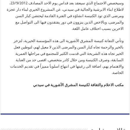
وسيخصص الاجتماع الذي سيعقد بعد قداس يوم الاحد المصادف 23/9/2012،
لاطلاع ابناء الابرشية والجالية في سيدني، عن المشروع الخيري لبناء دار عجزة
ومرضى الذي تود الكنيسة انشاؤه في الفترة القادمة ليحتضن كبار السن
والمرضى، وبالاخص الذين ينزوون في دور يفتقدون فيها الى التواصل مع
الاخرين بسبب اختلاف عامل اللغة.
وتأتي التفاتة كنيسة المشرق الآشورية الى هذه المؤسسة الخيرية، لتزخر
بالخير والرحمة تجاه كبار السن والمرضى الذين لا معيل لهم، لتوطين فعل
الخير تجاه هذه الشريحة التي قدمت الكثير للمجتمع في مراحلها العمرية
السابقة، وصرف الكنيسة ومن خلال كادر متخصص، اقصى حد من العناية
والاهتمام بهم، اضافة الى رغبتها في انتهاج اسلوباَ مميزاً في تقديم الخدمات
الخاصة.
مكتب الاعلام والثقافة لكنيسة المشرق الآشورية في سيدني