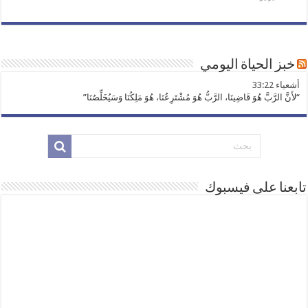
خبز الحياة اليومي
ﺃﺷﻌﻴﺎء 33:22
“لأَنَّ الرَّبَّ هُوَ قَاضِينَا، الرَّبُّ هُوَ مُشْتَرِعُنَا، هُوَ مَلِكُنَا وَسَيُخَلِّصُنَا”
تابعنا على فيسبوك