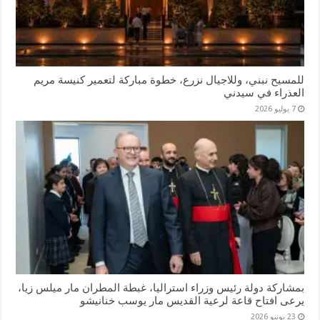
للمسيح نبني، وللاجيال نزرع، خطوة مباركة لتعمير كنيسة مريم
العذراء في سيدني
7 يوليو 2026
بمشاركة دولة رئيس وزراء استراليا، غبطة المطران مار ميلس زيا،
يرعى افتاح قاعة لرعية القديس مار يوسب خنانيشو
23 يونيو 2026