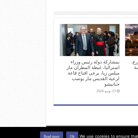
رع،
بمشاركة دولة رئيس وزراء
ة
استراليا، غبطة المطران مار
ميلس زيا، يرعى افتاح قاعة
لرعية القديس مار يوسب
خنانيشو
23 يونيو 2026
We use cookies to ensure that 
اخبار كنيسة المشرق الآشورية
Read more
Ok