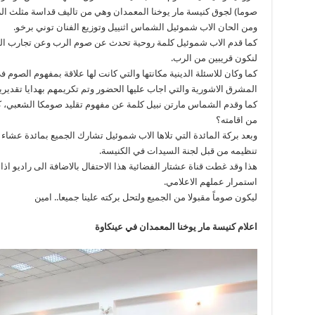
صوما) لجوق كنيسة مار يوخنا المعمدان وهي من تاليف قداسة مثلث الر
ومن الحان الاب شموئيل الشماس اثنييل وتوزيع الفنان توني برخو.
كما قدم الاب شموئيل كلمة روحية تحدث عن صوم الرب وعن تجارب الشيط
لنكون قريبين من الرب.
كما وكان للاسئلة الدينية مكانتها والتي كانت لها علاقة بمفهوم ا
المشرق الاشورية والتي اجاب عليها الحضور وتم تكريمهم بهدايا تقديري
كما وقدم الشماس مارتن نبيل كلمة عن مفهوم تقليد صومكا الشعبي، كي
من اقامته؟
وبعد بركة المائدة التي تلاها الاب شموئيل تشارك الجميع بمائدة عشاء
تنظيمه من قبل لجنة السيدات في الكنيسة.
هذا وقد غطت قناة عشتار الفضائية هذا الاحتفال بالاضافة الى راديو اذ
استمرار عملهم الاعلامي.
ليكون صوماً مقبولا من الجميع ولتحل بركته علينا جميعا.. امين
اعلام كنيسة مار يوخنا المعمدان في عينكاوة