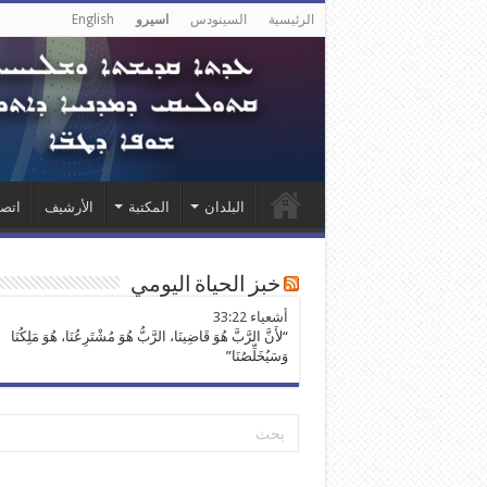
الرئيسية
السينودس
اسيرو
English
البلدان
المكتبة
الأرشيف
اتصل
خبز الحياة اليومي
ﺃﺷﻌﻴﺎء 33:22
“لأَنَّ الرَّبَّ هُوَ قَاضِينَا، الرَّبُّ هُوَ مُشْتَرِعُنَا، هُوَ مَلِكُنَا
وَسَيُخَلِّصُنَا”