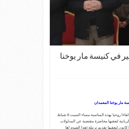
ير في كنيسة مار يوخنا
سة مار يوخنا المعمدان
بمناسبة بدء الصوم الكبير نظمت اخوية مار شمعون برصباعي للشباب لقاءا روحيا بهذه المناسبة مساء السبت 6 شباط
الربانية لتعقبها محاضرة مقتضبة عن المدلولات
ون ليعقبها تقديم ترتيلة (هذا الصوم اها