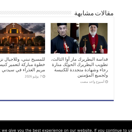
مقالات مشابهة
قداسة البطريرك مار آوا الثالث،
للمسيح نبني، وللاجيال نز
تطويب البطريرك الحويّك منارة
خطوة مباركة لتعمير كنيس
رجاء وشهادة متجددة للكنيسة
مريم العذراء في سيدني
ولجميع المؤمنين
7 يوليو 2026
‏أسبوع واحد مضت
we give you the best experience on our website. If you continue to use 