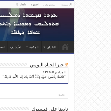
الرئيسية
السينودس
اسيرو
English
البلدان
المكتبة
الأرشيف
اتصل
خبز الحياة اليومي
ﺍﻟﻤﺰﺍﻣﻴﺮ 119:160
“كَلامُكَ بِأَسْرِهِ حَقٌّ، وَكُلُّ أَحْكَامِكَ إِلَى الأَبَدِ عَادِلَةٌ.”
تابعنا على فيسبوك