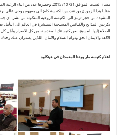
مساء السبت الموافق 31/ 10/ 2015. وحضرها عدد من ابناء الرعية المهتمين بالشان الثقافي.
ينقلنا هذا الزمن (زمن تقديس الكنيسة كله) الى مفهوم روحي عالي يرتك
المشيدة من حجر ترمز الى الكنيسة الروحية المتكونة من بشر، اي جماعة
تكريس المذابح والكنائس المسيحية المنتشرة في العالم الى التأمل ب
الصلاة (ايها المسيح، صن كنيستنك المقدسة، من كل الاضرار وأهّل كل 
الالفة والايمان الحق ودوام السلام والامان، اللذين يصدران عنك وحدك، ا
اعلام كنيسة مار يوخنا المعمدان في عينكاوة