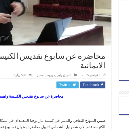
محاضرة عن سابوع تقديس الكنيسة 
الايمانية
1 نوفمبر 2015
العراق وايران وروسيا
,
مميز
504 زيارة
Twitter
Facebook
محاضرة عن سابوع تقديس الكنيسة واهميته ف
ضمن المنهاج الثقافي والديني في كنيسة مار يوخنا المعمدان في عينكا
الكنيسة قدم الاب شموئيل الشماس اثنييل محاضرة بعنوان (سابوع تقديس