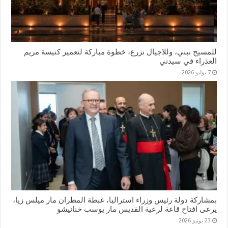
للمسيح نبني، وللاجيال نزرع، خطوة مباركة لتعمير كنيسة مريم
العذراء في سيدني
7 يوليو 2026
بمشاركة دولة رئيس وزراء استراليا، غبطة المطران مار ميلس زيا،
يرعى افتاح قاعة لرعية القديس مار يوسب خنانيشو
23 يونيو 2026