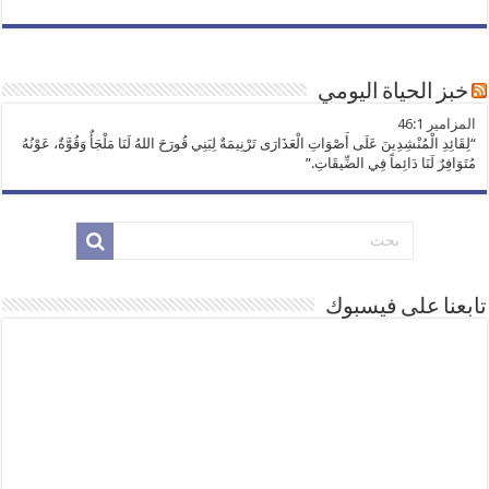
خبز الحياة اليومي
ﺍﻟﻤﺰﺍﻣﻴﺮ 46:1
“لِقَائِدِ الْمُنْشِدِينَ عَلَى أَصْوَاتِ الْعَذَارَى تَرْنِيمَةٌ لِبَنِي قُورَحَ اللهُ لَنَا مَلْجَأٌ وَقُوَّةٌ، عَوْنُهُ
مُتَوَافِرٌ لَنَا دَائِماً فِي الضِّيقَاتِ.”
تابعنا على فيسبوك