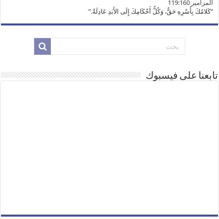
ﺍﻟﻤﺰﺍﻣﻴﺮ 119:160
“كَلامُكَ بِأَسْرِهِ حَقٌّ، وَكُلُّ أَحْكَامِكَ إِلَى الأَبَدِ عَادِلَةٌ.”
تابعنا على فيسبوك