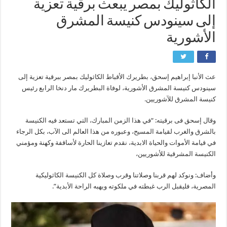
الكاثوليك بمصر يبعث برقية تعزية
إلى سينودس كنيسة المشرق
الأشورية
عث الأنبا إبراهيم إسحق، بطريرك الأقباط الكاثوليك بمصر ببرقية تعزية إلى
سينودس كنيسة المشرق الأشورية، لوفاة البطريرك مار دنخا الرابع رئيس
كنيسة المشرق للآشوريين.
وقال إسحق فى برقيته: “في هذا الزمن المبارك، التي تستعد فيه الكنيسة
بالشرق والغرب لقيامة المسيح، وعبوره من هذا العالم الى الآب، بكل الرجاء
في قيامة الأموات والحياة الابدية، نقدم تعازينا الحارة لأساقفة وكهنة ومؤمني
الكنيسة المشرقية للأشوريين،
وأضاف: ونوكد لهم قربنا وصلاتنا وقرب وصلاة كل الكنيسة الكاثوليكية
المصرية، فليقبل الرب غبطته في ملكوته ويهبه الراحة الأبدية”.