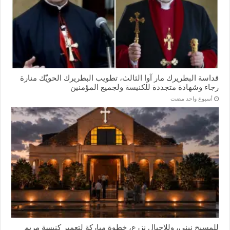
قداسة البطريرك مار آوا الثالث، تطويب البطريرك الحويّك منارة
رجاء وشهادة متجددة للكنيسة ولجميع المؤمنين
‏أسبوع واحد مضت
للمسيح نبني، وللاجيال نزرع، خطوة مباركة لتعمير كنيسة مريم