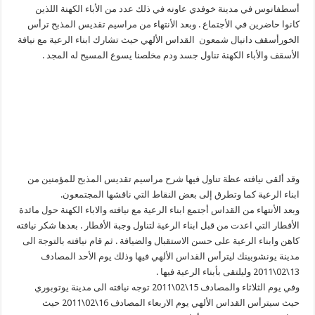
أسطفانوس في مدينة خوفدي عاونه في ذلك عدد من الأباء الكهنة اللذين
كانوا حاضرين في الأجتماع . وبعد الأنتهاء من مراسيم تقديس المذبح ترأس
الخورأسقف دانيال شمعون القداس الألهي حيث تشارك ابناء الرعية مع نيافة
الأسقف والأباء الكهنة تناول جسد ودم مخلصنا يسوع المسيح له المجد .
وقد ألقى نيافته عظة تناول فيها شرح مراسيم تقديس المذبح للمؤمنين من
ابناء الرعية كما وتطرق إلى بعض النقاط التي ناقشها المجتمعون.
وبعد الأنتهاء من القداس أجتمع ابناء الرعية مع نيافته والاباء الكهنة حول مائدة
الأفطار التي اعدت من قبل ابناء الرعية لتناول وجبة الأفطار . بعدها شكر نيافته
كاهن وابناء الرعية على حسن الاستقبال والضيافة . ثم قام نيافته بالتوجة الى
مدينة يونشوبينك ليترأس القداس الألهي فيها وذلك يوم الأحد المصادف
13\02\2011 وليلتقى بأبناء الرعية فيها .
وفي يوم الثلاثاء والمصادف 15\02\2011 توجه نيافته الى مدينة يوتوبوري
حيث سيترأس القداس الألهي يوم الاربعاء المصادف 16\02\2011 حيث