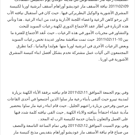
09\02\2011 نيافة الأسقف مار عوديشو أوراهام أسقف أبرشية اوربا لكنيسة
المشرق الآشورية والوكيل البطريركي فيها . حيث كان في أستقبال نيافته الأب
الن برخو كاهن الرعية واعضاء اللجنة الأدارية وعدد من ابناء الرعية . هذا وتأتي
هذه الزيارة في أطار عقد الأجتماع الدوري لكهنة رعيات السويد للبحث
والتشاور في مجريات الأمور في هذه الرعيات ، حيث عُقد الأجتماع للفترة ما
بين 10-11\02\2011 حيث تمت مناقشة محاور عديدة تخص رعيات السويد
وبعض الرعيات الأخرى في ابرشية اوربا منها هولندا والمانيا ، كما تطرق
المجتمعون الى آليات عمل مشتركة تخدم بشكل أفضل ابناء كنيسة المشرق
الآشورية في اوربا .
وفي يوم الجمعة الموافق 11\02\2011 قام نيافته برفقة الأباء الكهنة بزيارة
لمدينة تيبرو حيث ألتقى بأبناء رعية مار ساوا الذين أجتمعوا في أحدى القاعات
مرحبين وفرحين بزيارة راعيهم الجليل . حيث قام ابناء رعية مار ساوا بتحضير
مآدبة عشاء احتفاءاً بنيافته والاباء الكهنة , حيث القى نيافته كلمة شدد فيها
على العمل والتعاون بأيمان خدمة لكنيسة الرب له المجد .
وفي يوم السبت الموافق 12\02\2011 وفي تمام الساعة التاسعة والنصف
من صباح قام نيافة الأسقف مار عوديشو أوراهام بتقديس مذبح كنيسة مار