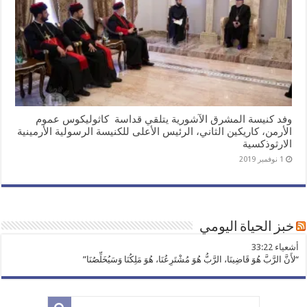
وفد كنيسة المشرق الآشورية يتلقي قداسة كاثوليكوس عموم
الأرمن، كاريكين الثاني، الرئيس الأعلى للكنيسة الرسولية الأرمينية
الارثوذكسية
1 نوفمبر 2019
خبز الحياة اليومي
ﺃﺷﻌﻴﺎء 33:22
“لأَنَّ الرَّبَّ هُوَ قَاضِينَا، الرَّبُّ هُوَ مُشْتَرِعُنَا، هُوَ مَلِكُنَا وَسَيُخَلِّصُنَا”