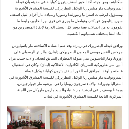
سكناهم . ومن جهته اكد الخور اسقف يترون كوليانة في حديثه بأن غبطة
المتروبوليت مار ميلس زيا الوكيل البطريركي لكنيسة المشرق الآشورية
ومسؤول ابرشيات استراليا ونيوزلندا وسوريا وسيادة مار أفرام اثنيل اسقف
سوريا يتابعون عن كثب وتواصل ما يجري في قرى نهر الخابور، وايضا ما
يقومون به من اتصالات بغية توفير كل السبل اللازمة لإنقاذ المتضررين من
ابناء امتنا بمختلف تسمياتهم الكنسية.
ورافق غبطة البطريرك في زيارته وفد ضم السادة الاساقفة مار باسيليوس
جرجس القس موسى المعاون البطريركي (لبنان)، والزائر الرسولي على
اوروبا، وماراثناسيوس متي متوكة المطران السابق لبغداد، والاب حبيب مراد
أمين سر بطريركية السريان الكاثوليك الانطاكية (لبنان). وكان في استقبال
غبطته والوفد المرافق له، الخور اسقف يترون كوليانة وكيل غبطة
المتروبوليت مار ميلس زيا الوكيل البطريركي لكنيسة المشرق الآشورية في
استراليا ونيوزلندا والأباء سرجون زومايا راعي ابرشية مار جيوارجيوس،
ويوخنا يوسف راعي ابرشية مار خننيا، والسيد مارون ماروكل من اللجنة
المركزية التابعة لكنيسة المشرق الآشورية في لبنان.