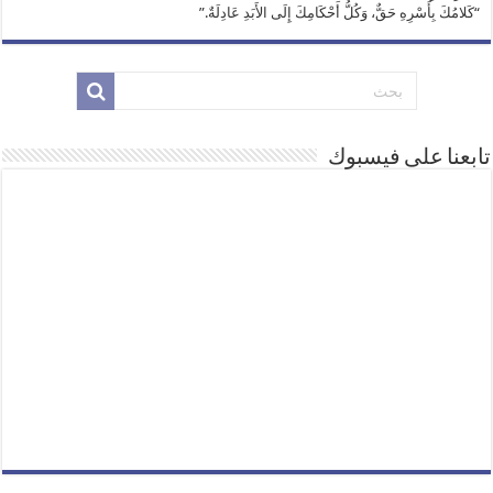
“كَلامُكَ بِأَسْرِهِ حَقٌّ، وَكُلُّ أَحْكَامِكَ إِلَى الأَبَدِ عَادِلَةٌ.”
تابعنا على فيسبوك