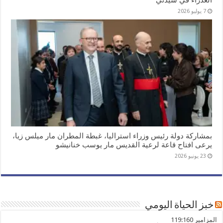
العذراء في سيدني
7 يوليو 2026
بمشاركة دولة رئيس وزراء استراليا، غبطة المطران مار ميلس زيا،
يرعى افتاح قاعة لرعية القديس مار يوسب خنانيشو
23 يونيو 2026
خبز الحياة اليومي
ﺍﻟﻤﺰﺍﻣﻴﺮ 119:160