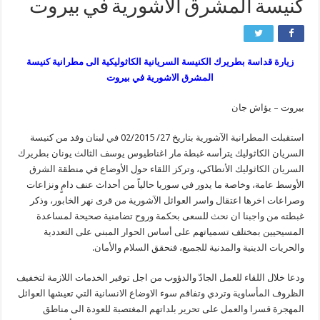
كنيسة المشرق الاشورية في بيروت
زيارة قداسة بطريرك الكنيسة السريانية الكاثوليكية الى مطرانية كنيسة
المشرق الاشورية في بيروت
بيروت – يؤاش جان
استقبلت المطرانية الآشورية بتاريخ 27/ 02/2015 في لبنان وفد من كنيسة
السريان الكاثوليك يترأسه غبطة مار اغناطيوس يوسف الثالث يونان بطريرك
السريان الكاثوليك الأنطاكي، وتركز اللقاء حول الأوضاع في منطقة الشرق
الأوسط عامة، وخاصة ما يدور في سوريا حالياً من أحداث عنف دامٍ ونزاعات
وصراعات اخرها اعتقال واسر العوائل الآشورية من قرى نهر الخابور، وذكر
غبطته من واجبنا ان نحث للسعى بحكمة وروح تضامنية صحيحة لمساعدة
المسيحيين بمختلف تسمياتهم على أساس الحوار المبني على التعددية
والحريات الدينية والمدنية للجميع، فنحقق السلام والأمان.
ودعا خلال اللقاء للعمل الجادّ والدؤوب من اجل توفير الخدمات اللازمة لتخفيف
الظروف المأساوية وتردي وتفاقم سوء الاوضاع الانسانية التي تعيشها العوائل
المهجرة قسرا والعمل على تحرير بلداتهم المغتصبة للعودة الى مناطق