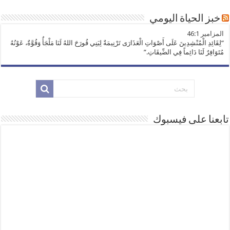
خبز الحياة اليومي
ﺍﻟﻤﺰﺍﻣﻴﺮ 46:1
“لِقَائِدِ الْمُنْشِدِينَ عَلَى أَصْوَاتِ الْعَذَارَى تَرْنِيمَةٌ لِبَنِي قُورَحَ اللهُ لَنَا مَلْجَأٌ وَقُوَّةٌ، عَوْنُهُ
مُتَوَافِرٌ لَنَا دَائِماً فِي الضِّيقَاتِ.”
تابعنا على فيسبوك