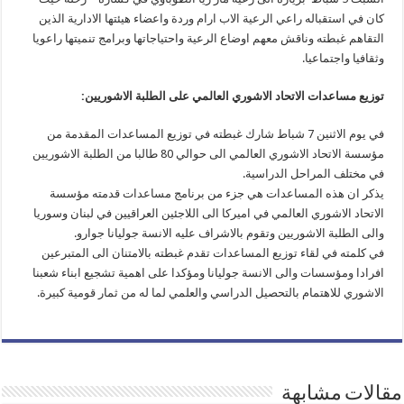
كان في استقباله راعي الرعية الاب ارام وردة واعضاء هيئتها الادارية الذين
التقاهم غبطته وناقش معهم اوضاع الرعية واحتياجاتها وبرامج تنميتها راعويا
وثقافيا واجتماعيا.
توزيع مساعدات الاتحاد الاشوري العالمي على الطلبة الاشوريين:
في يوم الاثنين 7 شباط شارك غبطته في توزيع المساعدات المقدمة من
مؤسسة الاتحاد الاشوري العالمي الى حوالي 80 طالبا من الطلبة الاشوريين
في مختلف المراحل الدراسية.
يذكر ان هذه المساعدات هي جزء من برنامج مساعدات قدمته مؤسسة
الاتحاد الاشوري العالمي في اميركا الى اللاجئين العراقيين في لبنان وسوريا
والى الطلبة الاشوريين وتقوم بالاشراف عليه الانسة جوليانا جوارو.
في كلمته في لقاء توزيع المساعدات تقدم غبطته بالامتنان الى المتبرعين
افرادا ومؤسسات والى الانسة جوليانا ومؤكدا على اهمية تشجيع ابناء شعبنا
الاشوري للاهتمام بالتحصيل الدراسي والعلمي لما له من ثمار قومية كبيرة.
مقالات مشابهة