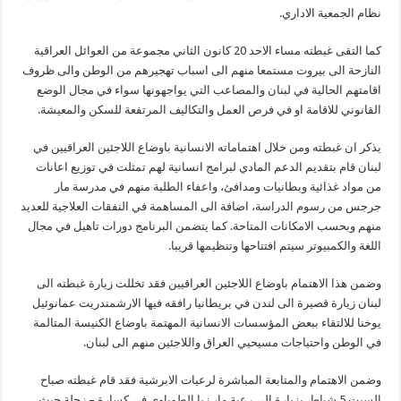
نظام الجمعية الاداري.
كما التقى غبطته مساء الاحد 20 كانون الثاني مجموعة من العوائل العراقية
النازحة الى بيروت مستمعا منهم الى اسباب تهجيرهم من الوطن والى ظروف
اقامتهم الحالية في لبنان والمصاعب التي يواجهونها سواء في مجال الوضع
القانوني للاقامة او في فرص العمل والتكاليف المرتفعة للسكن والمعيشة.
يذكر ان غبطته ومن خلال اهتماماته الانسانية باوضاع اللاجئين العراقيين في
لبنان قام بتقديم الدعم المادي لبرامج انسانية لهم تمثلت في توزيع اعانات
من مواد غذائية وبطانيات ومدافئ، واعفاء الطلبة منهم في مدرسة مار
جرجس من رسوم الدراسة، اضافة الى المساهمة في النفقات العلاجية للعديد
منهم وبحسب الامكانات المتاحة. كما يتضمن البرنامج دورات تاهيل في مجال
اللغة والكمبيوتر سيتم افتتاحها وتنظيمها قريبا.
وضمن هذا الاهتمام باوضاع اللاجئين العراقيين فقد تخللت زيارة غبطته الى
لبنان زيارة قصيرة الى لندن في بريطانيا رافقه فيها الارشمندريت عمانوئيل
يوخنا للالتقاء ببعض المؤسسات الانسانية المهتمة باوضاع الكنيسة المتالمة
في الوطن واحتياجات مسيحيي العراق واللاجئين منهم الى لبنان.
وضمن الاهتمام والمتابعة المباشرة لرعيات الابرشية فقد قام غبطته صباح
السبت 5 شباط بزيارة الى رعية مار زيا الطوباوي في كسارة – زحلة حيث