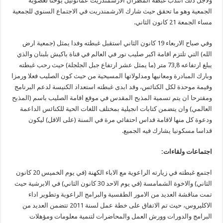
ولاجل ذلك انتدب غبطة المطران الارشمندريت عمانوئيل يوخنا لعضوية
الجمعية وهو ما تحقق حيث شارك الارشمندريت في الاجتماع السنوي للجمعية
مساء الجمعة 21 كانون الثاني.
وفي صباح الاربعاء 19 كانون الثاني استقبل غبطته وفدا يمثل (جمعية ارض
الله) التي تلتزم اقامة اكبر صليب نور في العالم في قناة باكيش بلبنان والذي
يبلغ ارتفاعه 73,8 متر (ما يمثل عشر ارتفاع جبل الجلجلة) حيث رحب غبطته
وبارك المبادرة ومعانيها ومدلولاتها المسيحية من حيث كون الصليب فعلا ورمزا
وقيمة موحدة لكل الكنائس، وقد ابدى غبطته استعداد الكنيسة لدعم البرنامج
ومقترحا ان يتم تسمية المذبح المقدس في موقع اقامة الصليب باسم (المذبح
العالمي) وان يتضمن كتابات انجيلية بمختلف اللغات الحية للكنائس الداعمة
ودعوة كل منها لاقامة قداس احتفائي مرة في السنة (على الاقل) ليكون
قداسا مسكونيا يشارك فيه الجميع.
اجتماعات ولقاءات:
اجتمع غبطته في زيارته الراعوية مع الاباء الكهنة (في يوم الخميس 20 كانون
الثاني) والاخوة الشمامسة (في يوم الاحد 30 كانون الثاني) في الابرشية حيث
تمت مناقشة العديد من الامور الطقسية والبرامج الراعوية وتطوير اداء
الاكليروس، حيث تم الاتفاق على خطة عمل لسنة 2011 تتضمن العديد من
البرامج والدورات وورش العمل والمحاضرات لتنمية معلومات ومؤهلات