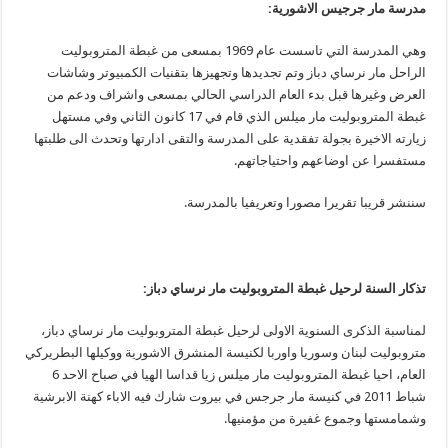
مدرسة مار جرجيس الاشورية:
وهي المدرسة التي تاسست عام 1969 بمسعى من غبطة المتروبوليت
الراحل مار نرساي دباز وتم تجديدها وتجهيزها بتقنيات الكمبيوتر وشاشات
العرض وغيرها قبل بدء العام الدراسي الحالي بمسعى واشراف ودعم من
غبطة المتروبوليت مار ميلس الذي قام في 17 كانون الثاني وفي مستهل
زيارته الاخيرة بجولة تفقدية على المدرسة والتقى ادارتها وتحدث الى طلبتها
مستفسرا عن اوضاعهم واحتياجاتهم.
سننشر قريبا تقريرا مصورا وتعريفيا بالمدرسة.
تذكار السنة لرحيل غبطة المتروبوليت مار نرساي دباز:
لمناسبة الذكرى السنوية الاولى لرحيل غبطة المتروبوليت مار نرساي دباز،
متروبوليت لبنان وسوريا واوربا لكنيسة المنشرق الاشورية ووكيلها البطريركي
العام، احيا غبطة المتروبوليت مار ميلس زيا قداسا الهيا في صباح الاحد 6
شباط 2011 في كنيسة مار جرجس في بيروت شارك فيه الاباء كهنة الابرشية
وشمامستها وجموع غفيرة من مؤمنيها.