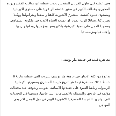
وفي عظته قبل تناول القربان المقدس تحدث غبطته عن مناقب الفقيد ودوره
المحوري وعطاءه الكبير في سنين خدمته الراعوية على مستوى الابرشية
ومستوى عموم كنيسة المشرق الاشورية كاهنا واسقفا ومترابوليتا ووكبلا
بطريركيا. وسائلا الرب القدير ان يمنحه الحياة الابدية في ملكوته السماوي،
ومتعهدا العمل على تنمية الابرشية واكليروسها ومؤمنيها روحانيا وتربويا
واجتماعيا ومؤسساتيا.
محاضرة قيمة في جامعة مار يوسف:
بدعوة من كلية الاديان في جامعة مار يوسف ببيروت القى غبطته بتاريخ 8
شباط 2011 محاضرة قيمة عن تاريخ كنيسة المشرق ومسيرتها الايمانية
الرسولية وملقيا الضوء على عقيدتها الايمانية القويمة ومتوقفا عند محطات
مؤلمة في تاريخها والمتمثلة بالانقسامات التي عانتها، ومسهبا في التحديات
التي تواجهها الكنيسة المشرقية الاشورية اليوم في دول الوطن الام وفي
المهاجر.