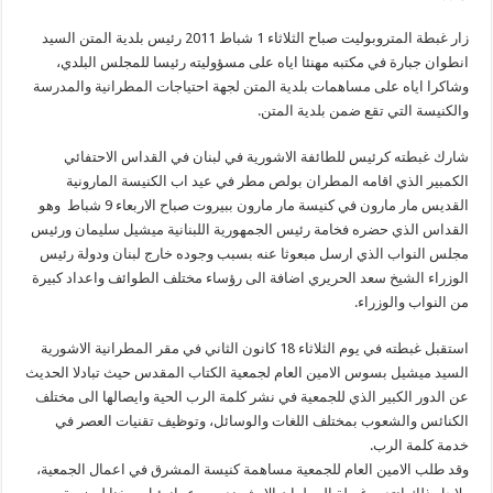
زار غبطة المتروبوليت صباح الثلاثاء 1 شباط 2011 رئيس بلدية المتن السيد
انطوان جبارة في مكتبه مهنئا اياه على مسؤوليته رئيسا للمجلس البلدي،
وشاكرا اياه على مساهمات بلدية المتن لجهة احتياجات المطرانية والمدرسة
والكنيسة التي تقع ضمن بلدية المتن.
شارك غبطته كرئيس للطائفة الاشورية في لبنان في القداس الاحتفائي
الكمبير الذي اقامه المطران بولص مطر في عيد اب الكنيسة المارونية
القديس مار مارون في كنيسة مار مارون ببيروت صباح الاربعاء 9 شباط وهو
القداس الذي حضره فخامة رئيس الجمهورية اللبنانية ميشيل سليمان ورئيس
مجلس النواب الذي ارسل مبعوثا عنه بسبب وجوده خارج لبنان ودولة رئيس
الوزراء الشيخ سعد الحريري اضافة الى رؤساء مختلف الطوائف واعداد كبيرة
من النواب والوزراء.
استقبل غبطته في يوم الثلاثاء 18 كانون الثاني في مقر المطرانية الاشورية
السيد ميشيل بسوس الامين العام لجمعية الكتاب المقدس حيث تبادلا الحديث
عن الدور الكبير الذي للجمعية في نشر كلمة الرب الحية وايصالها الى مختلف
الكنائس والشعوب بمختلف اللغات والوسائل، وتوظيف تقنيات العصر في
خدمة كلمة الرب.
وقد طلب الامين العام للجمعية مساهمة كنيسة المشرق في اعمال الجمعية،