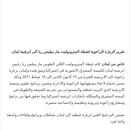
تقرير الزيارة الراعوية لغبطة المتروبوليت مار ميليس زيا الى ابرشية لبنان
خاص من لبنان:
قام غبطة المتروبوليت الكلي الطوبى مار ميلس زيا رئيس
ابرشية لبنان لكنيسة المشرق الاشورية في استراليا ونيوزيلندة ولبنان بزيارة
راعوية الى الابرشية للفترة من 15 كانون الثاني الى 10 شباط 2011 وذلك
ضمن تحمله لاعباء مسؤوليتها الراعوية والادارية وضمن برنامج تطوير وتنمية
الابرشية الذي التزمه غبطته والمستوحى من تجربته العميقة والطويلة في
كنيسة المشرق والمتكللة بانجازات ابرشية استراليا وما تحقق فيها من برامج
ومشاريع راعوية وتربوية وتعليمية واجتماعية متميزة.
تضمن البرنامج الغني لزيارة غبطته الى لبنان نشاطات وبرامج ولقاءات واسعة
وكما يلي: