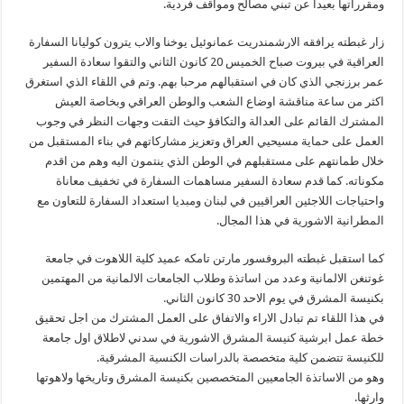
ومقرراتها بعيدا عن تبني مصالح ومواقف فردية.
زار غبطته يرافقه الارشمندريت عمانوئيل يوخنا والاب يترون كوليانا السفارة
العراقية في بيروت صباح الخميس 20 كانون الثاني والتقوا سعادة السفير
عمر برزنجي الذي كان في استقبالهم مرحبا بهم. وتم في اللقاء الذي استغرق
اكثر من ساعة مناقشة اوضاع الشعب والوطن العراقي وبخاصة العيش
المشترك القائم على العدالة والتكافؤ حيث التقت وجهات النظر في وجوب
العمل على حماية مسيحيي العراق وتعزيز مشاركاتهم في بناء المستقبل من
خلال طمانتهم على مستقبلهم في الوطن الذي ينتمون اليه وهم من اقدم
مكوناته. كما قدم سعادة السفير مساهمات السفارة في تخفيف معاناة
واحتياجات اللاجئين العراقيين في لبنان ومبديا استعداد السفارة للتعاون مع
المطرانية الاشورية في هذا المجال.
كما استقبل غبطته البروفسور مارتن تامكه عميد كلية اللاهوت في جامعة
غوتنغن الالمانية وعدد من اساتذة وطلاب الجامعات الالمانية من المهتمين
بكنيسة المشرق في يوم الاحد 30 كانون الثاني.
في هذا اللقاء تم تبادل الاراء والاتفاق على العمل المشترك من اجل تحقيق
خطة عمل ابرشية كنيسة المشرق الاشورية في سدني لاطلاق اول جامعة
للكنيسة تتضمن كلية متخصصة بالدراسات الكنسية المشرقية.
وهو من الاساتذة الجامعيين المتخصصين بكنيسة المشرق وتاريخها ولاهوتها
وارثها.