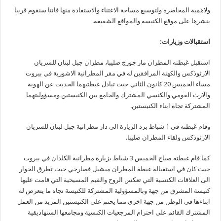
ولاهمية المحاضرة ولتوسيع مساحة الاغتناء والاستفادة منها فاننا سنقوم قريبا
بنشرها على موقع الكنيسة والمواقع الشقيقة.
استقبالات وزيارات:
استقبل غبطته المطران مار جورج صليبا، مطران جبل لبنان للسريان
الارثوذكس والكهنة المرافقين له في مقر المطرانية الاشورية في بيروت
مساء الخميس 20 كانون الثاني حيث تبادل غبطتيهما الحديث عن الهوية
والارث القومي والكنسي المشترك والجامع بين الكنيستين ومسؤوليتهما
المشتركة تجاه ابناء الكنيستين.
وقام غبطته في 1 شباط برد الزيارة الى دار مطرانية جبل لبنان للسريان
الارثوذكس ولقاء المطران صليبا.
كما قام غبطته صباح الخميس 3 شباط بزيارة مطرانية الكلدان في بيروت
حيث كان في استقباله غبطة المطران ميشيل قصارجي حيث تطرق الحوار
الى العلاقات الكنسية التي تعكس الروح والقيم المسيحية التي قامت عليها
كنيسة المشرق من جهة وبالمسؤولية المشتركة للكنيسة تجاه ما يتعرض له
ابناءها في الوطن من جهة اخرى مما يحتم على الكنيستين المزيد من العمل
المشترك القائم على احترام المرجعيات الكنسية ومجامعها السنهاديقية