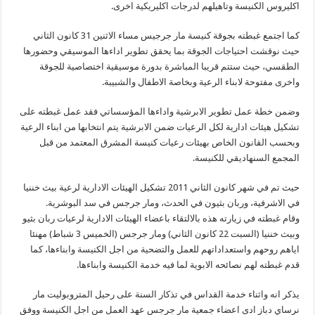
اكليروس الكنيسة وتاهيلهم لدرجات اكليريكية اخرى.
كما اجتمع غبطته بجوقة كنيسة مار جرجيس مساء الاثنين 31 كانون الثاني
حيث نوقشت احتياجات الجوقة بما يحقق تطوير اداءها الموسيقي وحضورها
الطقسي، حيث ستتم قريبا المباشرة بدورة موسيقية اختصاصية للجوقة
واخرى مفتوحة لابناء الرعية وبخاصة الاطفال والشبيبة.
وضمن خطة عمل تطوير الابرشية واداءها المؤسساتي فقد عمل غبطته على
تشكيل هيئات ادارية لكل الرعيات ضمن الابرشية يتم انتخابها من ابناء الرعية
وبحسب القانون الخاص بهيئات رعيات كنيسة المشرق المعتمد من قبل
المجمع السنهاديقي للكنيسة.
حيث تم في شهر كانون الثاني 2011 تشكيل الهيئات الادارية لرعية بيث خننيا
في الاشرفية، وربان بثيون في الحدث، ومار جرجس في سد البوشرية.
وقام غبطته في زيارته هذه بالالتقاء باعضاء الهيئات الادارية لرعيات ربان بثيو
وبيث خننيا (السبت 22 كانون الثاني) ومار جرجس (الخميس 3 شباط) مهنئا
اياهم روحهم واستعداداتهم للعمل والتضحية من اجل الكنيسة وابناءها، كما
قدم غبطته لهم نصائحه الابوية لما فيه خدمة الكنيسة وابناءها.
يذكر انه واثناء خدمة القداس في تذكار السنة على رحيل المتروبوليت مار
نرساي دباز ادى اعضاء جمعية مار جرجس عهد العمل من اجل الكنيسة ووفق