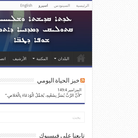
الرئيسية
السينودس
اسيرو
English
البلدان
المكتبة
الأرشيف
اتصل
خبز الحياة اليومي
ﺍﻟﻤﺰﺍﻣﻴﺮ 149:4
“لأَنَّ الرَّبَّ يُسَرُّ بِشَعْبِهِ، يُجَمِّلُ الْوُدَعَاءَ بِالْخَلاصِ.”
تابعنا على فيسبوك