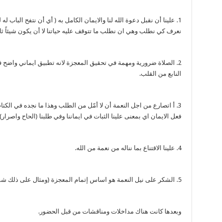
1. علينا أن نقبل دعوة الله لنا والايمان الكامل به ( أي أن نتفح الباب له
نعرف كي نطلب وهي ان نطلب ما تتوقف عليه حياتنا لا أن يكون شيئاً ثانو
2. الصلاة ضرورية ومهمة في تحقيق المعجزة لانه تطبيق ايماني واضح 
النابع من القلب.
3. أ اتصارع من اجل النعمة أن لا أمّل من الطلب وهذا ما نجده في ال
فعل الايمان اي بمعنى علينا الثبات في ايماننا وفي طلبنا (الحاح واصرار).
4. علينا الاقتناع بما نناله من نعمة من الله.
5. الشكر على نيل النعمة هو اساس إتمام المعجزة (ومثال على ذلك شفاء البرص العشر).
وبعدها كانت هناك مداخلات ومناقشات من قبل الحضور.