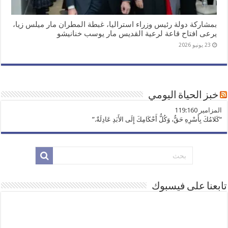
بمشاركة دولة رئيس وزراء استراليا، غبطة المطران مار ميلس زيا،
يرعى افتاح قاعة لرعية القديس مار يوسب خنانيشو
23 يونيو 2026
خبز الحياة اليومي
ﺍﻟﻤﺰﺍﻣﻴﺮ 119:160
“كَلامُكَ بِأَسْرِهِ حَقٌّ، وَكُلُّ أَحْكَامِكَ إِلَى الأَبَدِ عَادِلَةٌ.”
تابعنا على فيسبوك