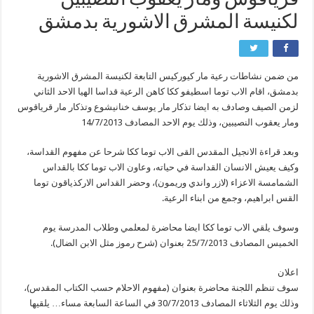
قرياقوس ومار يعقوب النصيبين
لكنيسة المشرق ا لاشورية بدمشق
من ضمن نشاطات رعية مار كيوركيس التابعة لكنيسة المشرق الاشورية
بدمشق، اقام الاب توما اسطيفو ككا كاهن الرعية قداسا الهيا الاحد الثاني
لزمن الصيف وصادف به ايضا تذكار مار يوسف خنانيشوع وتذكار مار قرياقوس
ومار يعقوب النصيبين، وذلك يوم الاحد المصادف 14/7/2013
وبعد قراءة الانجيل المقدس القى الاب توما ككا شرحا عن مفهوم القداسة،
وكيف يعيش الانسان القداسة في حياته، وعاون الاب توما ككا بالقداس
الشمامسة الاعزاء (لازر واندي وريمون)، وحضر القداس الاركذياقون توما
القس ابراهيم، وجمع من ابناء الرعية.
وسوف يلقي الاب توما ككا ايضا محاضرة لمعلمي وطلاب المدرسة يوم
الخميس المصادف 25/7/2013 بعنوان (شرح رموز مثل الابن الضال).
اعلان
سوف تنظم اللجنة محاضرة بعنوان (مفهوم الاحلام حسب الكتاب المقدس)،
وذلك يوم الثلاثاء المصادف 30/7/2013 في الساعة السابعة مساء… يلقيها