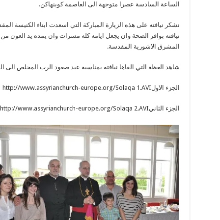
الساعة السادسة عصرا متوجهة الى العاصمة كوبنهاكن.
نشكر نيافته على هذه الزيارة المباركة التي اسعدت ابناء الكنيسة ال
نيافته بوافر الصحة وان يجعل ايامه كله مسرات وان يمده يد العون من
المشرق الاشورية المقدسة.
شاهد العظة التي القاها نيافته بمناسبة عيد صعود الرب المخلص الى الس
الجزء الاولhttp://www.assyrianchurch-europe.org/Solaqa 1.AVI
الجزء الثانيhttp://www.assyrianchurch-europe.org/Solaqa 2.AVI