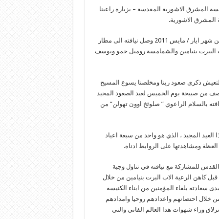
سة المشرق الاشورية المقدسة – بزيارة راعينا
ة المشرق الاشورية.
ففي الساعة الثامنة من مساء يوم الثلاثاء المصادف للحادي والثلاثون من شهر ايار / مايس 2011 وصل نيافته الى مطار
ب البيرت بنيامين والشمامسة روميل خمو ويوسف
ية لتعيش ذكرى صعود ربنا ومخلصنا يسوع المسيح
نصف من صبيحة يوم الخميس لعيد الصعود المجيد
حزيران / يونيو 2011. حيث استقبل نيافته بالسلام الراعوي ” صلوثخ اوون تهولن” من
 العيد المجيد ، الذي هو واحد من سبعة اعياد
العظة ومشاهدتها على الروابط ادناه.
القدس للمشاركة مع نيافته في تناول وجبة
 قبل كاهن الرعية الاب البرت بنيامين من خلال
دى سعادته بلقاء المؤمنين من ابناء الكنيسة
 من خلال احتضانهم واعدادهم روحيا وامدادهم
نزلاق وراء شهوات هذا العالم الفاني والتي