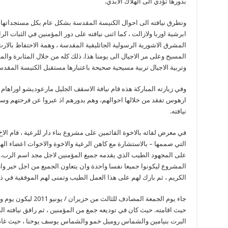
بدورها تؤدي الى الهلاك الابدي.
وتطرق نيافته الى احوال الكنيسة المقدسة بشكل عام بكل مستجداتها وا
ابرشية اوربا ولازالت ، كما اثنى نيافته على دور المؤمنين في الثبات 
المشرق الاشورية الرسولية الجاثليقية المقدسة ، وهمة الاحتفاظ بالار
المسيح وعلى مر الاجيال الى يومنا هذا. ذلك كله من خلال المثابرة و
وتربية الاجيال تربية مسيحية صحيحة باعتبارها مستقبل الكنيسة المقدس
وفي زيارته المباركة هذه قام نيافة الاسقف الجليل مارعوديشو اوراهام ب
ارهوس تفقد من خلالها احوالهم، وهم بدورهم اذ عبروا عن فرحتهم وسعاد
نيافته.
في معرض لقائه بالاخوة القائمين على مشروع بناء دار للرعية ، قام ا
التي صممها – بالاستشارة مع كاهن الرعية والاخوة والاخوات اعضاء الهيئة 
على المجهود الطيب الذي يقدمه جميع المؤمنين لاجل مجد اسم الرب. كما
المشروع ليكونوا جميعا نفسا واحدة وان يتعاون الجميع من اجل خير وا
الكريم ، ثم بارك لهم على هذا العمل الطيب وتمنى لهم الموفقية في ذ
جاء يوم الجمعة المصادف ل
حيث اقامته. حيث كان في توديعه جمع من المؤمنين ، ثم رافق نيافته ا
البرت بنيامين والشماس روميل خمو والشماس يوسف يوخنا ، حيث غادرت