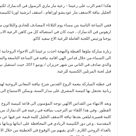
هكذا انعم الرب على رعيتنا – رعية مار ماري الرسول في الدنمارك لكني
الجليل نيافة الاسقف مار عوديشو اوراهام ، اسقف ابرشية اوربا لكنيس
ارهوس في الدنمارك ، حيث كان في استقباله كل من كاهن الرعية الا
يوخنا ورئيس اللجنة العاملة للرعية الاخ سعيد كاكو.
زيارة مباركة ملؤها الغبطة والبهجة اخذت برعيتنا الى الاجواء الروحان
الى السماء،من خلال قداس الهي اقامه نيافته في الساعة التاسعة وال
والذي صادف في الثاني من شهر 
قبل لجنة المرتلين الكنسية للرعية.
في عظته المباركة بنعمة الروح القدس شرح نيافته المعاني الروحية لهذا
ربانية تحتفل بها كنيسة المشرق على مدار السنة. ويمكن الاستماع الى 
وبعد الانتهاء من القداس الالهي توجه المؤمنون الى قاعة كنيسة الروح 
الفطور . وفي هذا اللقاء تم الترحيب بنيافته في رعيته في الدنمارك من
كلمة قصيرة.ليلقي بعدها نيافة الاسقف الجليل كلمة قيمة عبر فيها عن م
المقدسة ، وعن دور الكنيسة الريادي في المحافظة على ابنائها وبناتها
بالغذاء الروحي اللازم ، الذي يقيهم من الوقوع في الخطيئة من خلال الا