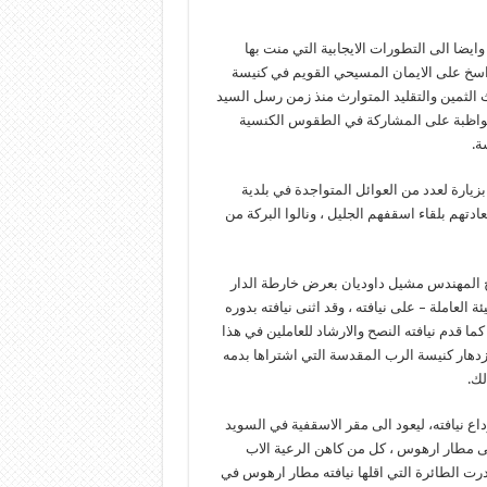
يضا الى التطورات الايجابية التي منت بها
الراسخ على الايمان المسيحي القويم في كنيسة
ث الثمين والتقليد المتوارث منذ زمن رسل السيد
المواظبة على المشاركة في الطقوس الكنسية
ة.
زيارة لعدد من العوائل المتواجدة في بلدية
تهم بلقاء اسقفهم الجليل ، ونالوا البركة من
لاخ المهندس مشيل داوديان بعرض خارطة الدار
العاملة – على نيافته ، وقد اثنى نيافته بدوره
 قدم نيافته النصح والارشاد للعاملين في هذا
زدهار كنيسة الرب المقدسة التي اشتراها بدمه
لك.
لثالث من حزيران / يونيو 2011 ليكون يوم وداع نيافته، ليعود الى مقر الاسقفية في السويد
لى مطار ارهوس ، كل من كاهن الرعية الاب
 الطائرة التي اقلها نيافته مطار ارهوس في