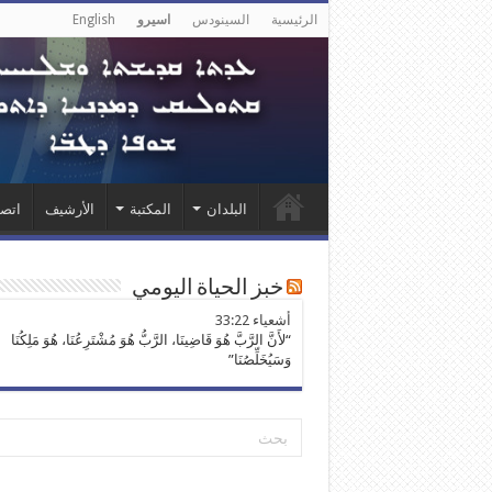
الرئيسية
السينودس
اسيرو
English
البلدان
المكتبة
الأرشيف
اتصل
خبز الحياة اليومي
ﺃﺷﻌﻴﺎء 33:22
“لأَنَّ الرَّبَّ هُوَ قَاضِينَا، الرَّبُّ هُوَ مُشْتَرِعُنَا، هُوَ مَلِكُنَا
وَسَيُخَلِّصُنَا”