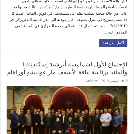
قبل نيافة الاسقف مار عبديشوع أوراهام، أسقف الكنيسة على الدول
الاسكندنافية وألمانيا، بان قداسة البطريرك مار كيوركيس الثالث صليوا قد
عانى من حالة صحية تطلبت نقله الى مستشفى في كولن، المانيا، عندما كان
قداسته يستريح في منزل شقيقه، قبل عودته الى مقر اقامته البطريركي في
17/12/2019. حيث تم ادخال قداسته الى وحدة الطوارئ في المستشفى
المذكور عند …
أكمل القراءة »
الإجتماع الأول لِشمامِسة أبرشية إسكندنِافيا
وألمانيا برئاسة نيافة الأسقف مار عوديشو أوراهام
10 ديسمبر 2019
1,008