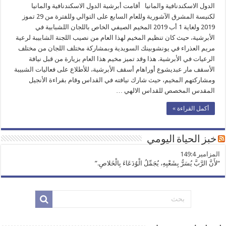
الدول الاسكندنافية والمانيا أقامت أبرشية الدول الاسكندنافية والمانيا
لكنيسة المشرق الآشورية وللعام السابع على التوالي وللفترة من 29 تموز
2019 ولغاية 1 أب 2019 المخيم الصيفي الخاص باللجان اللشبابية في
الأبرشية، حيث كان تنظيم المخيم لهذا العام من نصيب اللجنة الشابيبة لرعية
مريم العذراء في يونشوبينك السويدية وبمشاركة مختلف اللجان من مختلف
الرعيات في الأبرشية. هذا وقد تميز مخيم هذا العام بزيارة من قبل نيافة
الأسقف مار عبديشوع أوراهام أسقف الأبرشية، للأطلاع على فعاليات الشبيبة
ومشاركتهم المخيم، حيث شارك نيافته في القداس وقام بقراءة الأنجيل
المقدس المخصص للقداس الالهي …
أكمل القراءة »
خبز الحياة اليومي
ﺍﻟﻤﺰﺍﻣﻴﺮ 149:4
“لأَنَّ الرَّبَّ يُسَرُّ بِشَعْبِهِ، يُجَمِّلُ الْوُدَعَاءَ بِالْخَلاصِ.”