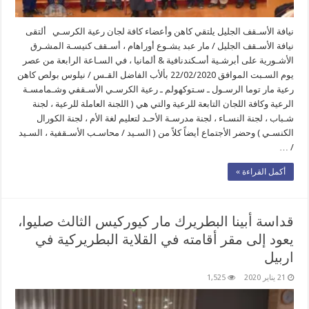
نيافة الأسـقف الجليل يلتقي كاهن وأعضاء كافة لجان رعية الكرسـي ألتقى
نيافة الأسـقف الجليل / مار عبد يشـوع أوراهام ، أسـقف كنيسـة المشـرق
الأشـورية على أبرشـية أسـكندنافية & ألمانيا ، في السـاعة الرابعة من عصر
يوم السـبت الموافق 22/02/2020 بألأب الفاضل القـس / نيلوس بولص كاهن
رعية مار توما الرسـول ـ سـتوكهولم ـ رعية الكرسـي الأسـقفي وشـمامسـة
الرعية وكافة اللجان التابعة للرعية والتي هي ( اللجنة العاملة للرعية ، لجنة
شـباب ، لجنة النسـاء ، لجنة مدرسـة الأحـد لتعليم لغة الأم ، لجنة الكورال
الكنسـي ) وحضر الأجتماع أيضاً كلاً من ( السـيد / محاسـب الأسـقفية ، السـيد
/ …
أكمل القراءة »
قداسة أبينا البطريرك مار كيوركيس الثالث صليوا،
يعود إلى مقر أقامته في القلاية البطريركية في
اربيل
21 يناير 2020
1,525