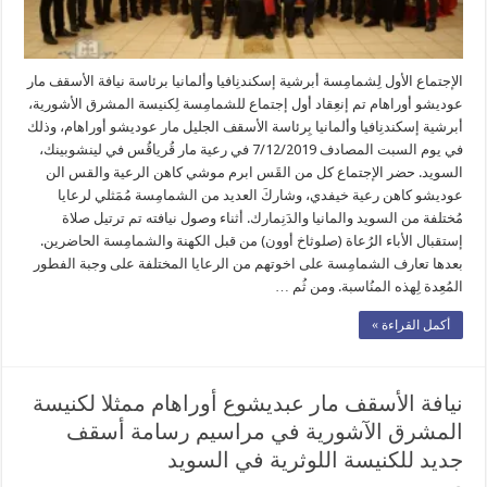
الإجتماع الأول لِشمامِسة أبرشية إسكندنِافيا وألمانيا برئاسة نيافة الأسقف مار
عوديشو أوراهام تم إنعِقاد أول إجتماع للشمامِسة لِكنيسة المشرق الأشورية،
أبرشية إسكندنِافيا وألمانيا بِرئاسة الأسقف الجليل مار عوديشو أوراهام، وذلك
في يوم السبت المصادف 7/12/2019 في رعية مار قُرياقُس في لينشوبينك،
السويد. حضر الإجتماع كل من القَس ابرم موشي كاهن الرعية والقس الن
عوديشو كاهن رعية خيفدي، وشاركَ العديد من الشمامِسة مُمَثلي لرعايا
مُختلفة من السويد والمانيا والدَنِمارك. أثناء وصول نيافته تم ترتيل صلاة
إستقبال الأباء الرُعاة (صلوثاخ أوون) من قبل الكهنة والشمامِسة الحاضرين.
بعدها تعارف الشمامِسة على اخوتهم من الرعايا المختلفة على وجبة الفطور
المُعِدة لِهذه المنُاسبة. ومن ثُم …
أكمل القراءة »
نيافة الأسقف مار عبديشوع أوراهام ممثلا لكنيسة
المشرق الآشورية في مراسيم رسامة أسقف
جديد للكنيسة اللوثرية في السويد