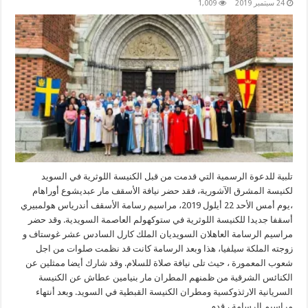
24 سبتمبر 2019
1,009
تلبية للدعوة الرسمية التي قدمت من قبل الكنيسة اللوثرية في السويد
لكنيسة المشرق الآشورية، فقد حضر نيافة الأسقف مار عبديشوع أوراهام
،يوم أمس الأحد 22 أيلول 2019، مراسيم رسامة الأسقف أندرياس هولمبيري
أسقفا جديدا للكنيسة اللوثرية في ستوكهولم العاصمة السويدية. وقد حضر
مراسيم الرسامة العاهلان السويديان الملك كارل السادس عشر غوستاف و
زوجته الملكة سيلفيا، هذا وبعد الرسامة كانت قد نظمت صلوات من اجل
شعوب المعمورة ، حيث تلى نيافة صلاة للسلام. وقد شارك أيضا ممثلين عن
الكنائس الشرقية من ظمنهم المطران مار بنيامين عطاش عن الكنيسة
السريانية الارثذوكسية ومطران الكنيسة القبطية في السويد. وبعد أنتهاء
مراسيم الرسامة ، قدم …