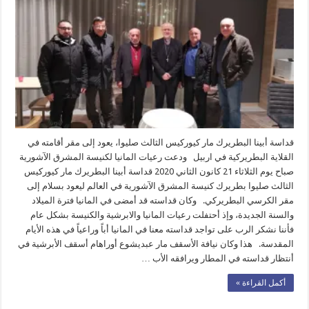
قداسة أبينا البطريرك مار كيوركيس الثالث صليوا، يعود إلى مقر أقامته في
القلاية البطريركية في اربيل ودعت رعيات المانيا لكنيسة المشرق الآشورية
صباح يوم الثلاثاء 21 كانون الثاني 2020 قداسة أبينا البطريرك مار كيوركيس
الثالث صليوا بطريرك كنيسة المشرق الآشورية في العالم ليعود بسلام إلى
مقر الكرسي البطريركي. وكان قداسته قد أمضى في المانيا فترة الميلاد
والسنة الجديدة، وإذ أحتفلت رعيات المانيا والابرشية والكنيسة بشكل عام
فأننا نشكر الرب على تواجد قداسته معنا في المانيا أباً وراعياً في هذه الأيام
المقدسة. هذا وكان نيافة الأسقف مار عبديشوع أوراهام أسقف الأبرشية في
أنتظار قداسته في المطار ويرافقه الأب …
أكمل القراءة »