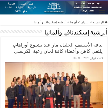
الرئيسية
>
البلدان
>
أوروبا
>
أبرشية إسكندنافيا وألمانيا
أبرشية إسكندنافيا وألمانيا
نيافة الأسـقف الجليل، مار عبد يشـوع أوراهام،
يلتقي كاهن وأعضاء كافة لجان رعية الكرسـي
25 فبراير 2020
806