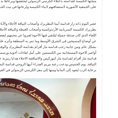
منحتها الكنيسة لقداسته بأعتلاء الكرسي الرسولي ليحفضها ويرعاها بد
على الجمعية الآشورية لاستضافتهم لابناء الكنيسة ولرعاتها في بيت الجم
عصر اليوم ذاته زار قداسة أبينا البطريرك وأصحاب النيافة الأجلاء والأب
بطريرك الكنيسة السريانية الأرثذوكسية وأصحاب الغبطة والنيافة الأجل
اللقاء الذي كان صدفة جميلة ليلتقي فيها الأخوة لعبروا عن محبتهم لب
عن أوضاع المسيحين في الشرق الأوسط وما تمر به المنطقة وأثره عل
بشكل عام. ومن جانبة رحب قداسة مار أفرام بقداسة البطريرك والوفد 
أواصر الاخوة المسيحانية بين الكنيستين على أمل لقاءات أخوية ورسم
قداسة مار أفرام لقداسة مار كيوركيس والاساقفة الاجلاء هدايا رمزي
النيافة. يوم الخميس ودعت رعية مريم العذراء أبيها الروحي قداسة ال
برعاية الرب ليعود إلى المانيا ومنها إلى مقر الكرسي الرسولي في العر