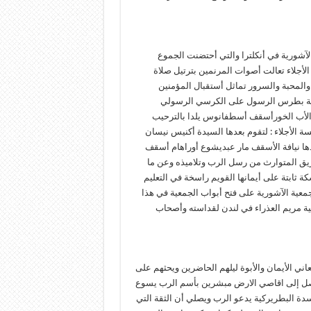
لآشورية في أنكلترا والتي أحتضنت الجموع
الأجلاء تعالت أصوات المرنمين بترتيل صلاة
والمحبة والسرور تماثل أستقبال المؤمنين
ليفة بطرس الرسول على الكرسي الرسولي
 الأب الخورأسقف أسطفانوس يلدا بالترحيب
سة الأجلاء : لتقوم بعدها السيدة أكنيس نيسان
دها نيافة الأسقف مار عبديشوع أوراهام أسقف
عريق المتوارث من رسل الرب وتلاميذه وعن ما
 ثابتة على أيمانها القويم راسخة في التعليم
لجمعية الآشورية على فتح أبواب الجمعية في هذا
رعية مريم العذراء في لندن لقداسته وأصحاب
ي الأيمان والأبوة ليلهم الحاضرين ويحثهم على
وصل إلى اقاصي الارض مبشرين بأسم الرب يسوع
سدة البطريركية يدعو الرب ويصلي أن الثقة التي