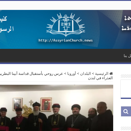
 بنا
الرئيسية
>
البلدان
>
أوروبا
>
عرس روحي بأستقبال قداسة أبينا البطرير
العذراء في لندن