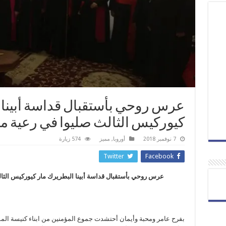
عرس روحي بأستقبال قداسة أبينا 
كيوركيس الثالث صليوا في رعية مر
7 نوفمبر 2018
أوروبا
,
مميز
574 زيارة
Twitter
Facebook
عرس روحي بأستقبال قداسة أبينا البطريرك مار كيوركيس الثال
بفرح عامر ومحبة وأيمان أحتشدت جموع المؤمنين من ابناء كنيسة الم