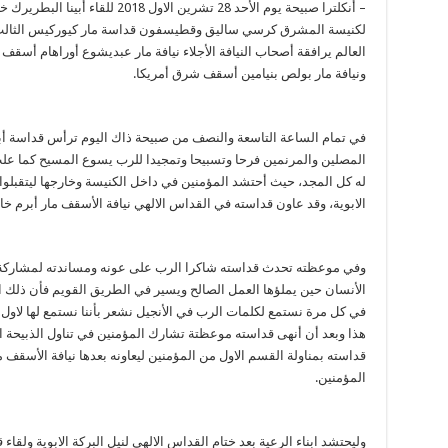
– أنكلترا صبيحة يوم الأحد 28 تشرين
لكنيسة المشرق كرسي ساليق وقطيسفون قداسة مار كيوركيس الثالث
العالم يرافقة أصحاب النيافة الأجلاء نيافة مار عبديشوع أوراهام أسقف أو
ونيافة مار بولص بنيامين أسقف شرق أمريكا.
في تمام الساعة التاسعة والنصف من صبيحة ذاك اليوم ترأس قداسة أبي
المصلين والمرنمين فرحا وتسبيحا وتمجيدا للرب يسوع المسيح كما عل
له كل المجد، حيث أحتشد المؤمنين في داخل الكنيسة وخارجها ليتقبلوا
الابوية، وقد عاون قداسته في القداس الالهي نيافة الأسقف مار أبرم خ
وفي موعظته تحدث قداسته شاكرا الرب على عونه ومساندته لمشاركة أبنا
الأنسان حين يملؤها العمل الصالح ويسير في الطريق القويم فأن ذلك 
في كل مرة نستمع لكلمات الرب في الأنجيل نشعر بأننا نستمع لها لاول 
هذا وبعد أن أنهى قداسته موعظتة تشارك المؤمنين في تناول الذبيحة 
قداسته بمناولة القسم الاول من المؤمنين ليعاونه بعدها نيافة الأسقف م
المؤمنين.
وليحتشد ابناء الرعية بعد ختام القداس الالهي لنيل البركة الابوية ولقا