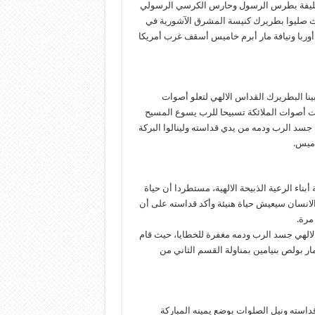
 الاول 2018 للقاء أبينا البطريرك خليفة بطرس الرسول وحارس الكرسي الرسولي
 صليوا بطريرك كنيسة المشرق الآشورية في
ربا ونياف
ة مار أبرم خاميس أسقف غرب أمريكا
نا البطريرك القداس الالهي لتعلو أصوات
ت أصوات الملائكة تسبيحا للرب يسوع المسيح
 جسد الرب ودمه من يدي قداسته ولينالوا البركة
اميس.
ء الرعية الذبيحة الالهية، مستطردا أن حياة
الانسان سيعيش حياة هنيئة وأكد قداسته على أن
مرة.
الالهي جسد الرب ودمه مغفرة للخطايا، حيث قام
ار بولص بنيامين بمناولة القسم الثاني من
ء قداسته ونيل الصلوات بوضع يمينه المباركة