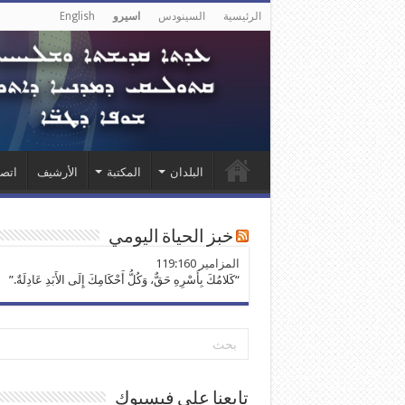
الرئيسية
السينودس
اسيرو
English
البلدان
المكتبة
الأرشيف
اتصل
خبز الحياة اليومي
ﺍﻟﻤﺰﺍﻣﻴﺮ 119:160
“كَلامُكَ بِأَسْرِهِ حَقٌّ، وَكُلُّ أَحْكَامِكَ إِلَى الأَبَدِ عَادِلَةٌ.”
تابعنا على فيسبوك