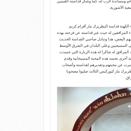
عم ومساندة الرب له، كما وشكر قداسته القيمين
عية الآشورية.
اء الكهنة قداسة البطريرك مار أفرام كريم
اء المرافقين له حيث عبر قداسته عن فرحته بهذه
عضهم البعض، هذا وتبادل صاحبي القداسة الحديث
ى المسيحيين وعلى البلدان في الشرق الأوسط
المرافق له شاكرا له هذه الزيارة التي جسدت
ية أخرى تجسد هذه المحبة المسيحانية وقدم
ة عبرت عن محبتهم وتقديرهم لقداسته وأصحاب
بطريرك مار كيوركيس الثالث صليوا مصحوبا
اق.