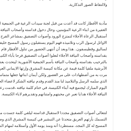
ولالتقاط الصور التذكارية.
مآدبة الأفطار كانت قد أعدت من قبل لجنة سيدات الرعية في الجمعية ا
الغفيرة من ابناء الرعية المؤمنين، وحال دخول قداسته وأصحاب النيافة 
أستقبال الرعاة الأجلاء لتمتزج الورود وأصوات التصفيق بمشاعر الفرح 
الاوائل لرسول الرب وتلاميذه فهم اليوم يستقبلون رسول المسيح خ
لساليق وقطيسفون . هذا وبعد أن أنتهى الحضور من تناول الأفطار قام
بقداسته وأصحاب النيافة الأجلاء لتعلوا أصوات التصفيق فرحا بأباء الكني
بالترحيب بقداسته وأصحاب النيافة بأسم الجمعية الآشورية: ليتحدث بع
الأبرشية ملقيا كلمة قيمة عن مكانة كنيسة المشرق وإرثها الايماني ال
مرت به من أضطهادات على مر العصور ولكن أيمان ابنائها جعلها متماسكة
الذي سلمه الرسل والتلاميذ لنا منذ القدم وقدم نيافته الشكر لاعضاء ا
اليوم المبارك ليجتمع فيه أبناء الكنيسة. في ختام كلمة نيافته ،قدمت 
النيافة الأجلاء هدايا تعبر عن محبتهم وامتنانهم وتقديرهم لاباء الكنيسة.
لتتعالى أصوات التصفيق مجددا لاستقبال قداسته ليلقي كلمة جسدت معان
التسمك بأرثهم العريق متحدثا عن التبشير في كنيسة المشرق الذي 
المسيح له كل المجد، مستطردا أنه ومنذ يومه الأول وأستلامه لمهام ال