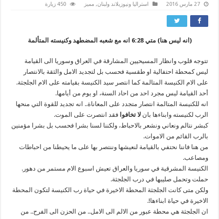
27 مارس 2016
استراليا ونيوزيلاند ولبنان
,
مميز
450 زيارة
(انه ليس هنا) متي 6:28 انه مع شعبه المضطهد وكنيسته المتألمة
تتوجه قلوب وانظار المسيحيين المشارقة في العراق وسوريا الى القيامة
ليس كمحطة احتفالية او طقسية فحسب بل لتجديد الامل والثقة بالانتصار
على الام الكنيسة المتالمة كما انتصر سيد الكنيسة بقيامته على الام الجلجثة.
أحد القيامة ليس مجرد احد من احاد السنة، او يوم من أيامها.
انه للكنيسة المتالمة انتصار متجدد على المعاناة.. انه تجديد للقوة التي منحها
الرب لكنيسته وابناءها بان
لا تخافوا
فقد انتصرت على الموت.
كبشر نتالم ونعاني ونشعر بالاحباط، ولكننا لسنا بشرا فحسب بل بشرا مؤمنين
بالرب القائم من الاموات.
من هنا فاننا نحتفي بالقيامة لنعيشها وننتصر بها على ما يحيطنا من احباطات
ومصاعب.
الكنيسة المشرقية في سوريا والعراق تعيش اسبوع الام مستمر من دهور.
حملت وتحمل صليبها في درب الجلجثة.
ولكن متى كانت الجلجثة المحطة الاخيرة في حياة رب الكنيسة لتكون المحطة
الاخيرة في حياة ابناءها!.
ان الجلجثة هي محطة عبور من الالم الى الامل.. من الحزن الى الفرح.. من