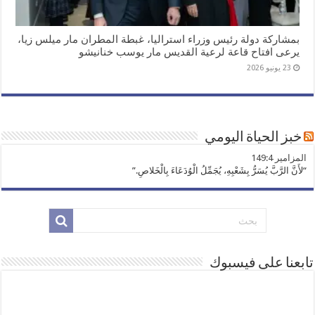
بمشاركة دولة رئيس وزراء استراليا، غبطة المطران مار ميلس زيا،
يرعى افتاح قاعة لرعية القديس مار يوسب خنانيشو
23 يونيو 2026
خبز الحياة اليومي
ﺍﻟﻤﺰﺍﻣﻴﺮ 149:4
“لأَنَّ الرَّبَّ يُسَرُّ بِشَعْبِهِ، يُجَمِّلُ الْوُدَعَاءَ بِالْخَلاصِ.”
تابعنا على فيسبوك