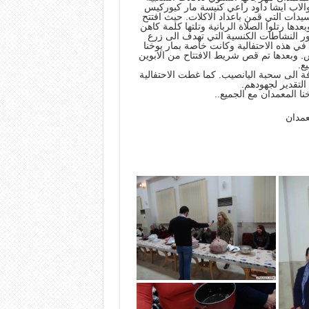
لاب ايشا داود راعي كنيسة مار كيوركيس
يدات التي قمن باعداد الاكلات. حيث افتتح
ا رتلوا الصلاة الربانية وتلتها كلمة كاهن
ر النشاطات الكنسية التي تهدف الى زرع
ا في هذه الاحتفالية وكانت خاصة بمار يوخنا
س. وبعدها تم قص شريط الافتتاح من الابوين
ع.
افة الى سحبة اليانصيب. كما غطت الاحتفالية
لتقدير لجهودهم.
ا المعمدان مع الجميع..
عمدان