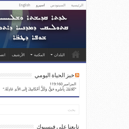
الرئيسية
السينودس
اسيرو
English
البلدان
المكتبة
الأرشيف
اتصل
خبز الحياة اليومي
ﺍﻟﻤﺰﺍﻣﻴﺮ 119:160
“كَلامُكَ بِأَسْرِهِ حَقٌّ، وَكُلُّ أَحْكَامِكَ إِلَى الأَبَدِ عَادِلَةٌ.”
تابعنا على فيسبوك