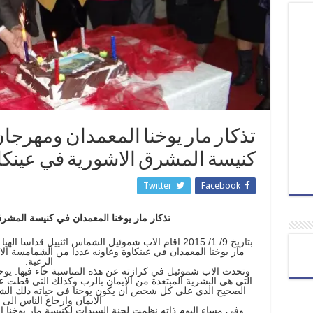
تذكار مار يوخنا المعمدان ومهرجان
كنيسة المشرق الاشورية في عينكا
Twitter
Facebook
تذكار مار يوخنا المعمدان في كنيسة المشر
بتاريخ 9/ 1/ 2015 اقام الاب شموئيل الشماس اثنييل قداس
مار يوخنا المعمدان في عينكاوة وعاونه عددا من الشمامسة ال
الرعية.
وتحدث الاب شموئيل في كرازته عن هذه المناسبة حاء فيها: يوحن
التي هي البشرية المبتعدة من الايمان بالرب وكذلك التي قطت علا
الصحيح الذي على كل شخص أن يكون يوحنا في حياته ذلك ال
الايمان وارجاع الناس الى ا
وفي مساء اليوم ذاته نظمت لجنة السيدات لكنيسة مار يوخنا ال