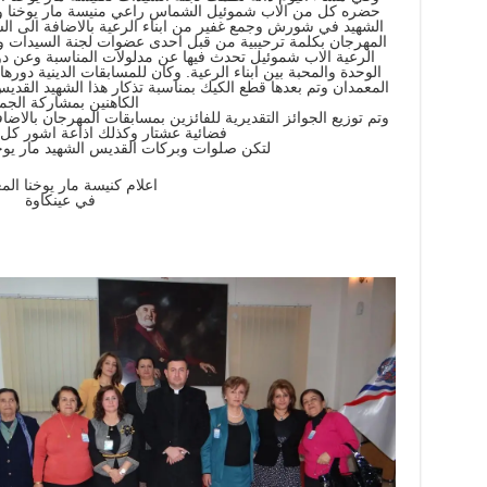
حضره كل من الاب شموئيل الشماس راعي منيسة مار يوخنا وا
الشهيد في شورش وجمع غفير من ابناء الرعية بالاضافة الى الس
المهرجان بكلمة ترحيبية من قبل احدى عضوات لجنة السيدات وبعده
الرعية الاب شموئيل تحدث فيها عن مدلولات المناسبة وعن دو
الوحدة والمحبة بين ابناء الرعية. وكان للمسابقات الدينية دوره
المعمدان وتم بعدها قطع الكيك بمناسبة تذكار هذا الشهيد القدي
الكاهنين بمشاركة الجمي
وتم توزيع الجوائز التقديرية للفائزين بمسابقات المهرجان بالاض
فضائية عشتار وكذلك اذاعة اشور كل ا
لتكن صلوات وبركات القديس الشهيد مار يوخن
اعلام كنيسة مار يوخنا الم
في عينكاوة