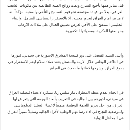
قبل منابر همها تأجيج الشارع ونفث روائح الفتنة الطائفية بين مكونات الشعب
العراقي، بدلا من قيادة مجتمعه نحو قيم التسامح والتأخي والمحبة، مؤكداً انه
لا مناص امام العراق لتجاوز محنته، الا بالاستقرار السياسي الشامل، والبناء
التعليمي المنفتح على الآخر، لغرض تضييق الخناق على ملاذات الارهاب
وحواضنها الفكرية، ومغذياتها التكفيرية.
وأثنى السيد القنصل على دور كنيسة المشرق الاشورية في سيدني، لدورها
في التلاحم الوطني خلال الازمة والمتمثل بعقد صلاة سلام ليعم الاستقرار في
ربوع العراق، وشرحها لابنائها ما يحدث في العراق.
في الختام تقدم غبطة المطران مار ميلس زيا، بشكره لاعضاء قنصلية العراق
في سيدني، لدورهم بين الجالية في التعريف بأبعاد الهجمة التي يتعرض لها
العراق، من اجل تعزيز اللحمة الوطنية، متمنياً لاعضاء السلك الدبلوماسي
ولموظفيه النجاح في اداء رسالتهم الوطنية لأفراد الجالية وتمثيلاً مميزاً للعراق
في المحافل الدولية.