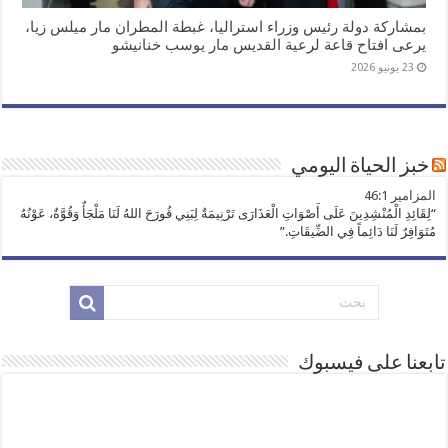
بمشاركة دولة رئيس وزراء استراليا، غبطة المطران مار ميلس زيا،
يرعى افتاح قاعة لرعية القديس مار يوسب خنانيشو
23 يونيو 2026
خبز الحياة اليومي
ﺍﻟﻤﺰﺍﻣﻴﺮ 46:1
“لِقَائِدِ الْمُنْشِدِينَ عَلَى أَصْوَاتِ الْعَذَارَى تَرْنِيمَةٌ لِبَنِي قُورَحَ اللهُ لَنَا مَلْجَأٌ وَقُوَّةٌ، عَوْنُهُ
مُتَوَافِرٌ لَنَا دَائِماً فِي الضِّيقَاتِ.”
تابعنا على فيسبوك