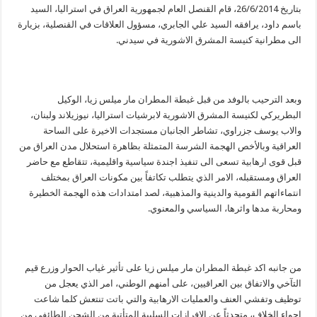
بتاريخ 26/6/2014، قام القنصل العام لجمهورية العراق في استراليا، السيد
باسم داود، يرافقه السيد علي الجابري، مسؤول العلاقات في القنصلية، بزيارة
الى مطرانية كنيسة المشرق الاشورية في سيدني.
وبعد الترحيب بالوفد من قبل غبطة المطران مار ميلس زيا، الوكيل
البطريركي لكنيسة المشرق الاشورية لابرشيات استراليا، نيوزيلاند ولبنان،
والاب يوسف جزراوي، تشاطر الجانبان مستجدات الاخيرة على الساحة
العراقية وبالأخص الهجمة الشرسة المتمثلة بظاهرة استحلال مدن العراق من
قبل قوى ارهابية تسعى الى تنفيذ اجندة سياسية واقليمية، تتقاطع مع حاضر
العراق ومستقبله، الامر الذي يتطلب تكاتفاً بين مكونات العراق بمختلف
انتماءاتهم القومية والدينية والمذهبية، لصد امتدادات هذه الهجمة الخطيرة
ومحاربة مدها واثرها، السياسي والمعنوي.
من جانبه اكد غبطة المطران مار ميلس زيا على تأثير غياب الحوار وزرع قيم
التآخي والاتفاق بين العراقيين، على أمنهم الوطني، امر الذي يعجل من
توظيف وتفشي العنف والعمليات الارهابية والتي باتت تنتعش كلما شاعت
اجواء الخلاف، متحدثاً عن الافرازات السلبية المتأتية من الشحن الطائفي من