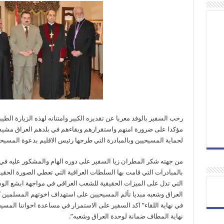
رحب السفير بالوفد معربا عن تقديره الكبير وامتنانه لهذه الزيارة الط
مؤكدا على ضرورة امنهم واستقرارهم وبقاءهم في بلدهم العراق مشيدا 
لحماية المسيحيين وبالمبادرة التي طرحها رئيس الاقليم بدعوة المسيحيين
من جهته شكر المطران زيا السفير على دوره الهام والمشكور عليه في
بالمبادرات التي قامت بها السلطات العراقية التي تعطي الصورة الحقي
التي تدل على الميزات الحقيقية للشعب العراقي في مواجهة ابشع الوسا
العراق وشعبه مبديا تألم المسيحيين على استهداف اخوتهم المسلمين ك
في نهاية اللقاء” اكد السفير على الاستمرار في مساعدة اخواننا المس
نهاية المطاف ضمانة لوحدة العراق وشعبه”.