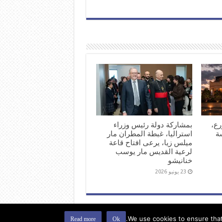
رع،
بمشاركة دولة رئيس وزراء
ة
استراليا، غبطة المطران مار
ميلس زيا، يرعى افتاح قاعة
لرعية القديس مار يوسب
خنانيشو
23 يونيو 2026
We use cookies to ensure that 
Read more
Ok