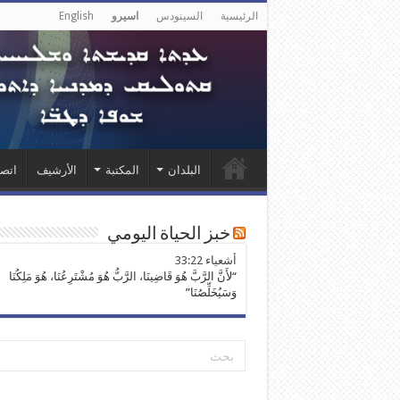
الرئيسية
السينودس
اسيرو
English
البلدان
المكتبة
الأرشيف
اتصل
خبز الحياة اليومي
ﺃﺷﻌﻴﺎء 33:22
“لأَنَّ الرَّبَّ هُوَ قَاضِينَا، الرَّبُّ هُوَ مُشْتَرِعُنَا، هُوَ مَلِكُنَا
وَسَيُخَلِّصُنَا”