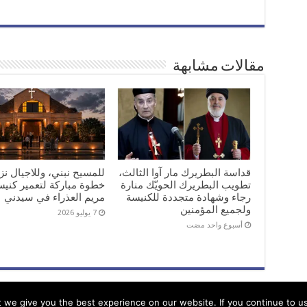
مقالات مشابهة
قداسة البطريرك مار آوا الثالث،
للمسيح نبني، وللاجيال نز
تطويب البطريرك الحويّك منارة
خطوة مباركة لتعمير كنيس
رجاء وشهادة متجددة للكنيسة
مريم العذراء في سيدني
ولجميع المؤمنين
7 يوليو 2026
‏أسبوع واحد مضت
we give you the best experience on our website. If you continue to use 