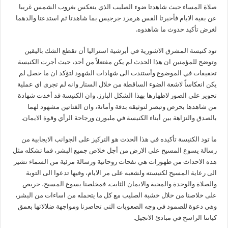
صلاة المساء حيث شاهدتا ضوء الصليب الذي ينعكس بغروب الشمس غريبا
عن بقية الايام فأخبرتا القس هرمزد جرجيس بما شاهدتا ثم استدعتا والدهما
لغرض تأكيد حدوث ما شاهدوه.
تود كنيسة المشرق الاشورية في أبرشية استراليا أن تقطع الشك باليقين
وتوضح للمؤمنين ان هذا الحدث لم يكن مفتعلاً من أحد، حيث أجرت الكنيسة
تحقيقات في الموضوع وأستندت الى شهادات الشهود لتؤكد ان ما حصل لم
يكن انعكاساً لاشعة الضوء الساقطة من خلال الستار وانه لم تجرى اي عملية
تحوير على الصور لاظهارها بهذا الشكل البارز. وان الكنيسة قد أخذت شهادة
من شاهدها بحرص وتبصر لتوثيقه بدقة وأمانة، وان الفتاتين مشهود لهما
بالصدق والنزاهة بين أبناء الكنيسة في ملبورن ورجاحة الرأي وقوة الايمان.
ما تود الكنيسة تأكيده في هذا الحدث هو التركيز على الجوانب الايجابية من
رسالة يسوع المسيح على الارض من أجل خلاص جميع البشر، فما تشكله مثل
هذه الاحداث من ظهورات هي نفحات روحانية ورسالة مرئية من السماء تشير
الى رعاية المسيح لكنيسته ولشعبه على مر الايام، وفيها تدعوا الى التوبة
والصلاة والوحدة والمحبة والايمان الثابت. فمخلصنا يسوع المسيح، حريص
على خلاصنا من خلال خشبة الصليب مع كل ما يتحمله من اساءات من البشر،
وهي دعوة للصمود في وجه الصعوبات التي تحاصرنا ومواجهة ضلالاتها بعمق
كياننا الراسخ في مبادئ الانجيل.