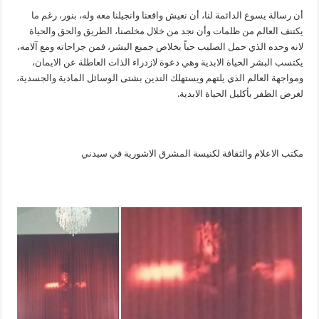
أن رسالة يسوع الدائمة لنا، أن نعيش واقعنا وانجيلنا معه وله، بنور، رغم ما
يكتنف العالم من ظلمات وأن نجد من خلال مخلصنا، الطريق والحق والحياة
لانه وحده الذي حمل الصليب حباً بخلاص جميع البشر، فمن جراحاته ومع آلامه،
يكتسب البشر الحياة الابدية وهي دعوة لازدراء الذات العاطلة عن الايمان،
ومواجهة العالم الذي يلتهم ويستهلك التدين بشتى الوسائل المادية والجسدية،
لغرض الظفر بأكليل الحياة الابدية.
مكتب الاعلام والثقافة لكنيسة المشرق الاشورية في سيدني