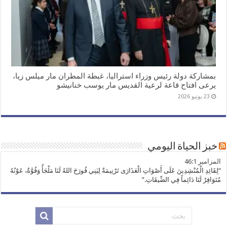
بمشاركة دولة رئيس وزراء استراليا، غبطة المطران مار ميلس زيا،
يرعى افتاح قاعة لرعية القديس مار يوسب خنانيشو
23 يونيو 2026
خبز الحياة اليومي
ﺍﻟﻤﺰﺍﻣﻴﺮ 46:1
“لِقَائِدِ الْمُنْشِدِينَ عَلَى أَصْوَاتِ الْعَذَارَى تَرْنِيمَةٌ لِبَنِي قُورَحَ اللهُ لَنَا مَلْجَأٌ وَقُوَّةٌ، عَوْنُهُ
مُتَوَافِرٌ لَنَا دَائِماً فِي الضِّيقَاتِ.”