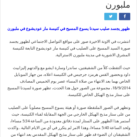
ملبورن
ظهور يجسد صليب سيدنا يسوع المسيح في كنيسة مار عوديشوع في ملبورن
انتشرت في الاونة الاخيرة صور على مواقع التواصل الاجتماعي لظهور يجسد
صورة السيد المسيح على الصليب في كنيسة مار عوديشوع التابعة لكنيسة
المشرق الاشورية في مدينة ملبورن الاسترالية.
حيث ألتقطت كلاً من الشقيقتين، ساندرا وسارة ايشو مع والدتهم إليزابيث
داود وبحضور القس هرمزد جرجيس في الكنيسة اعلاه، من جهاز الموبايل
الخاص بهما بعد الانتهاء من صلاة المساء عصر يوم الخميس المصادف
18/9/2014، مجموعة من الصور حول هذا الحدث، تظهر صورة لسيدنا المسيح
على ستار مذبح الهيكل الخاص للكنيسة.
وتظهر في الصور الملتقطة صورة أو هيئة يسوع المسيح مصلوباً على الصليب
من على ستار مذبح الهيكل الخارجي من الجهة المقابلة لفناء الكنيسة، حيث
أستمر هذا الظهور على الستار لمدة دقائق معدودة من الساعة 5:34 مساءا،
ولحد الساعة 5:40 مساءا، وهذا الامر لم يتكرر في أي من الايام التالية . واكدت
الشقيقتان ان الضوء قد ظهر على ستار مذبح الهيكل المقدس بعد انتهاء من