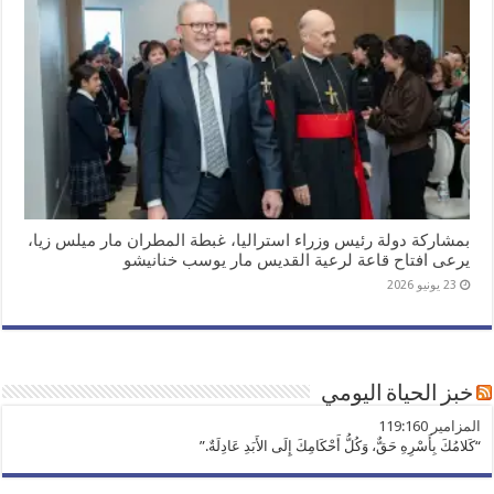
بمشاركة دولة رئيس وزراء استراليا، غبطة المطران مار ميلس زيا،
يرعى افتاح قاعة لرعية القديس مار يوسب خنانيشو
23 يونيو 2026
خبز الحياة اليومي
ﺍﻟﻤﺰﺍﻣﻴﺮ 119:160
“كَلامُكَ بِأَسْرِهِ حَقٌّ، وَكُلُّ أَحْكَامِكَ إِلَى الأَبَدِ عَادِلَةٌ.”