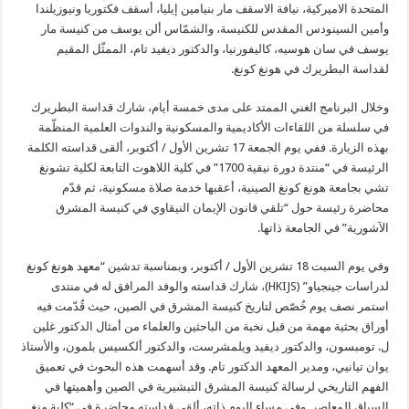
المتحدة الاميركية، نيافة الاسقف مار بنيامين إيليا، أسقف فكتوريا ونيوزيلندا
وأمين السينودس المقدس للكنيسة، والشمّاس ألن يوسف من كنيسة مار
يوسف في سان هوسيه، كاليفورنيا، والدكتور ديفيد تام، الممثّل المقيم
لقداسة البطريرك في هونغ كونغ.
وخلال البرنامج الغني الممتد على مدى خمسة أيام، شارك قداسة البطريرك
في سلسلة من اللقاءات الأكاديمية والمسكونية والندوات العلمية المنظّمة
بهذه الزيارة. ففي يوم الجمعة 17 تشرين الأول / أكتوبر، ألقى قداسته الكلمة
الرئيسة في “منتدة دورة نيقية 1700” في كلية اللاهوت التابعة لكلية تشونغ
تشي بجامعة هونغ كونغ الصينية، أعقبها خدمة صلاة مسكونية، ثم قدّم
محاضرة رئيسة حول “تلقي قانون الإيمان النيقاوي في كنيسة المشرق
الآشورية” في الجامعة ذاتها.
وفي يوم السبت 18 تشرين الأول / أكتوبر، وبمناسبة تدشين “معهد هونغ كونغ
لدراسات جينجياو” (HKIJS)، شارك قداسته والوفد المرافق له في منتدى
استمر نصف يوم خُصّص لتاريخ كنيسة المشرق في الصين، حيث قُدّمت فيه
أوراق بحثية مهمة من قبل نخبة من الباحثين والعلماء من أمثال الدكتور غلين
ل. تومبسون، والدكتور ديفيد ويلمشرست، والدكتور ألكسيس بلمون، والأستاذ
يوان تيانيي، ومدير المعهد الدكتور تام. وقد أسهمت هذه البحوث في تعميق
الفهم التاريخي لرسالة كنيسة المشرق التبشيرية في الصين وأهميتها في
السياق المعاصر. وفي مساء اليوم ذاته، ألقى قداسته محاضرة في “كلية منغ