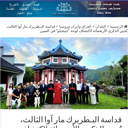
الرئيسية
>
البلدان
>
العراق وايران وروسيا
>
قداسة البـطريرك مار آوا الثالث،
يُحيي الذكرى الأربعمائة لاكتشاف لوحة “جينجياو” في الصين
قداسة البـطريرك مار آوا الثالث،