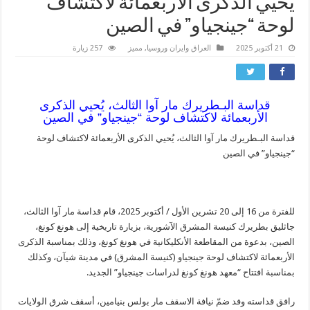
يُحيي الذكرى الأربعمائة لاكتشاف
لوحة “جينجياو” في الصين
21 أكتوبر 2025
العراق وايران وروسيا
,
مميز
257 زيارة
قداسة البـطريرك مار آوا الثال
ث
، يُحيي الذكرى
الأربعمائة لاكتشاف لوحة “جينجياو” في الصين
قداسة البـطريرك مار آوا الثالث، يُحيي الذكرى الأربعمائة لاكتشاف لوحة
“جينجياو” في الصين
للفترة من 16 إلى 20 تشرين الأول / أكتوبر 2025، قام قداسة مار آوا الثالث،
جاثليق بطريرك كنيسة المشرق الآشورية، بزيارة تاريخية إلى هونغ كونغ،
الصين، بدعوة من المقاطعة الأنكليكانية في هونغ كونغ، وذلك بمناسبة الذكرى
الأربعمائة لاكتشاف لوحة جينجياو (كنيسة المشرق) في مدينة شيآن، وكذلك
بمناسبة افتتاح “معهد هونغ كونغ لدراسات جينجياو” الجديد.
رافق قداسته وفد ضمّ نيافة الاسقف مار بولس بنيامين، أسقف شرق الولايات