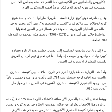
الإكليروس والعلمانيين من الكنيستين. كما التقى قداسته بمجلس الكنائس
المسيحية في هونغ كونغ، الذي قدّم عرضاً لعمله المسكوني الهام.
وقبل مغادرته هونغ كونغ، زار قداسة البطريرك مار آوا الثالث، جامعة هونغ
كونغ للاطلاع على ما يُعرف بـ “الصلبان النسطورية”، وهي أكبر مجموعة في
العالم من الصلبان البرونزية المصوغة في شمال غربي الصين (منغوليا
الداخلية) خلال عهد أسرة يوان (1272–1368)، وتضم هذه المجموعة المذهلة
700 قطعة.
بناءً إلى زيارتين سابقتين لقداسته إلى الصين، حظيت هذه الزيارة بحفاوة
كبيرة واهتمام واسع، وأسهمت إسهاماً بالغاً في تعميق فهم الإيمان العريق
لكنيسة المشرق الآشورية في الصين.
وتُعدّ هذه الزيارة محطة بارزة أخرى في تاريخ العلاقات بين كنيسة المشرق
والصين منذ إقامة لوحة جينجياو سنة 781، التي وثّقت مرور مئة وخمسين عاماً
من الوجود التبشيري لكنيسة المشرق الآشورية في الصين منذ وصول مار
آلوبن سنة 635.
وبينما تحتفل الكنيسة بالذكرى الأربعمائة لاكتشاف اللوحة سنة 1625، فإنّ هذه
الزيارة وهذا الاحتفال يعبّران عن صلاة المؤمنين الحارّة في هونغ كونغ والصين
بأن تعود بشارة كنيسة المشرق الآشورية لتنتشر من جديد في هذه الأرض