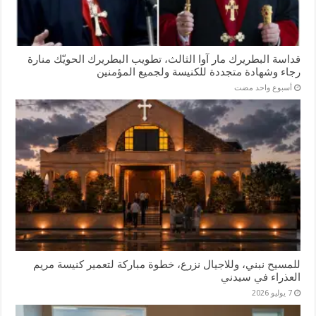
قداسة البطريرك مار آوا الثالث، تطويب البطريرك الحويّك منارة
رجاء وشهادة متجددة للكنيسة ولجميع المؤمنين
‏أسبوع واحد مضت
للمسيح نبني، وللاجيال نزرع، خطوة مباركة لتعمير كنيسة مريم
العذراء في سيدني
7 يوليو 2026