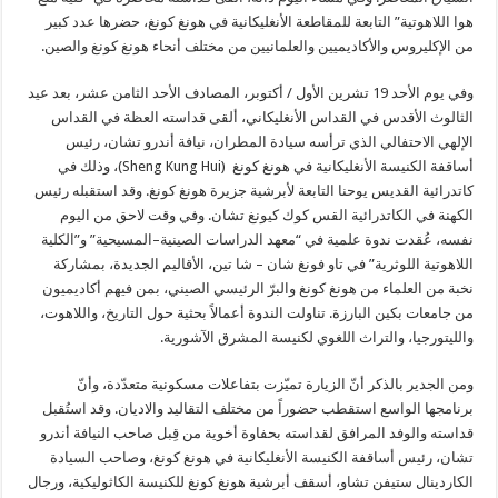
هوا اللاهوتية” التابعة للمقاطعة الأنغليكانية في هونغ كونغ، حضرها عدد كبير
من الإكليروس والأكاديميين والعلمانيين من مختلف أنحاء هونغ كونغ والصين.
وفي يوم الأحد 19 تشرين الأول / أكتوبر، المصادف الأحد الثامن عشر، بعد عيد
الثالوث الأقدس في القداس الأنغليكاني، ألقى قداسته العظة في القداس
الإلهي الاحتفالي الذي ترأسه سيادة المطران، نيافة أندرو تشان، رئيس
أساقفة الكنيسة الأنغليكانية في هونغ كونغ (Sheng Kung Hui)، وذلك في
كاتدرائية القديس يوحنا التابعة لأبرشية جزيرة هونغ كونغ. وقد استقبله رئيس
الكهنة في الكاتدرائية القس كوك كيونغ تشان. وفي وقت لاحق من اليوم
نفسه، عُقدت ندوة علمية في “معهد الدراسات الصينية–المسيحية” و”الكلية
اللاهوتية اللوثرية” في تاو فونغ شان – شا تين، الأقاليم الجديدة، بمشاركة
نخبة من العلماء من هونغ كونغ والبرّ الرئيسي الصيني، بمن فيهم أكاديميون
من جامعات بكين البارزة. تناولت الندوة أعمالاً بحثية حول التاريخ، واللاهوت،
والليتورجيا، والتراث اللغوي لكنيسة المشرق الآشورية.
ومن الجدير بالذكر أنّ الزيارة تميّزت بتفاعلات مسكونية متعدّدة، وأنّ
برنامجها الواسع استقطب حضوراً من مختلف التقاليد والاديان. وقد استُقبل
قداسته والوفد المرافق لقداسته بحفاوة أخوية من قِبل صاحب النيافة أندرو
تشان، رئيس أساقفة الكنيسة الأنغليكانية في هونغ كونغ، وصاحب السيادة
الكاردينال ستيفن تشاو، أسقف أبرشية هونغ كونغ للكنيسة الكاثوليكية، ورجال